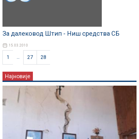
За далековод Штип - Ниш средства СБ
15.03.2010
...
1
27
28
Најновије