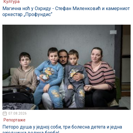
Култура
Магична ноћ у Охриду - Стефан Миленковић и камерниот
оркестар „Профундис“
07.08.2026
Репортаже
Петоро душа у једној соби, три болесна детета и једна
заједничка велика борба!