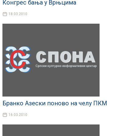
Конгрес бања у Врњцима
18.03.2010
Бранко Азески поново на челу ПКМ
16.03.2010