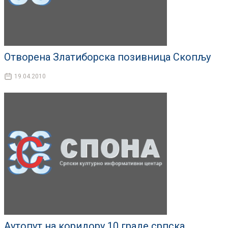
Отворена Златиборска позивница Скопљу
19.04.2010
Аутопут на коридору 10 граде српска