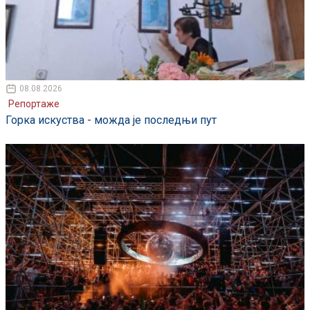
08.08.2026
Репортаже
Горка искуства - можда је последњи пут