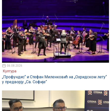
06.08.2026
Култура
„Профундис“ и Стефан Миленковић на „Охридском лету“
у предворју „Св. Софије“