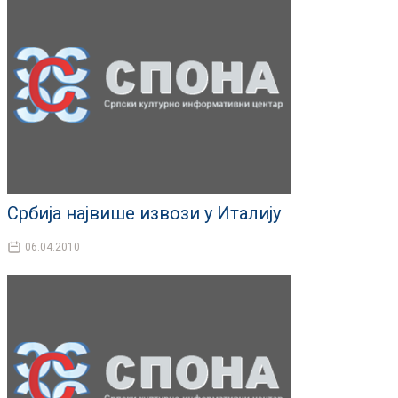
Србија највише извози у Италију
06.04.2010