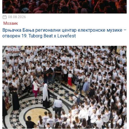
08.08.2026
Мозаик
Врњачка Бања регионални центар електронске музике –
отворен 19. Tuborg Beat x Lovefest