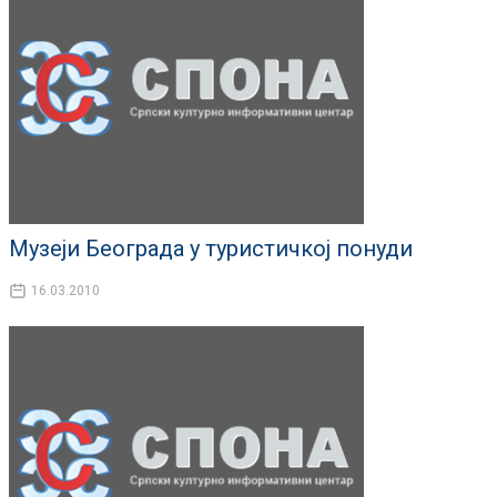
Музеји Београда у туристичкој понуди
16.03.2010