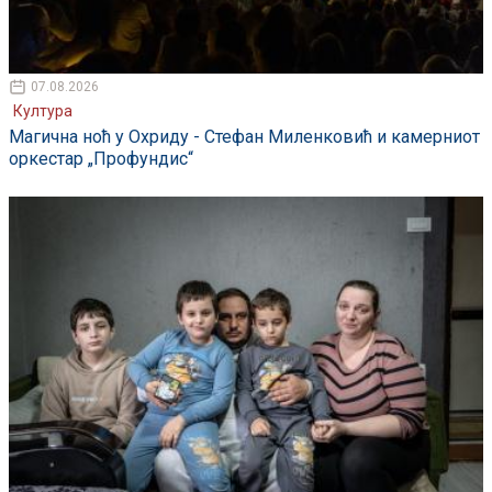
07.08.2026
Култура
Магична ноћ у Охриду - Стефан Миленковић и камерниот
оркестар „Профундис“