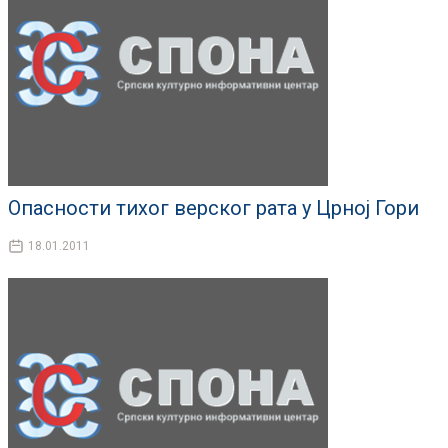
Опасности тихог верског рата у Црној Гори
18.01.2011