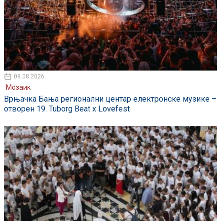
08.08.2026
Мозаик
Врњачка Бања регионални центар електронске музике –
отворен 19. Tuborg Beat x Lovefest