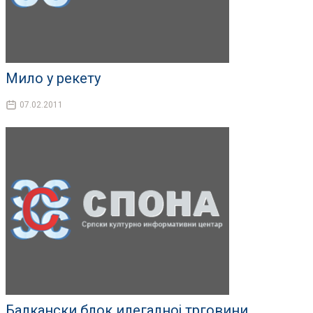
Мило у рекету
07.02.2011
Балкански блок илегалној трговини