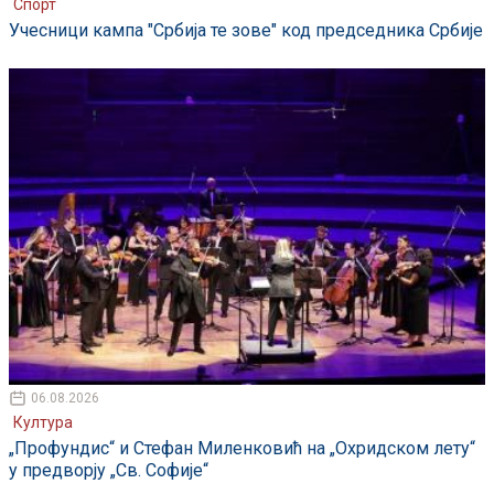
Спорт
Учесници кампа "Србија те зове" код председника Србије
06.08.2026
Култура
„Профундис“ и Стефан Миленковић на „Охридском лету“
у предворју „Св. Софије“