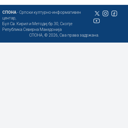
СПОНА
- Српски културно-информативен
центар,
Бул Св. Кирил и Методиј бр.30, Скопје
Република Северна Македонија
СПОНА, © 2026, Сва права задржана.