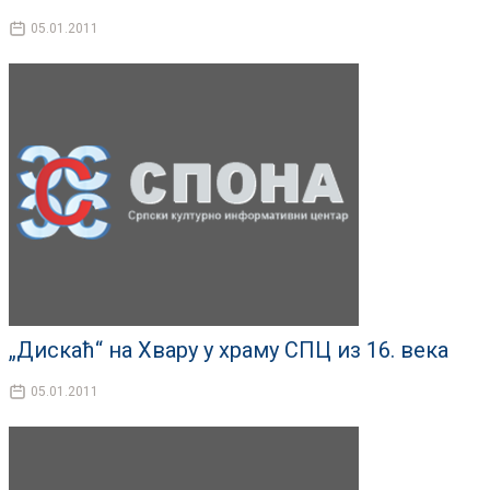
05.01.2011
„Дискаћ“ на Хвару у храму СПЦ из 16. века
05.01.2011