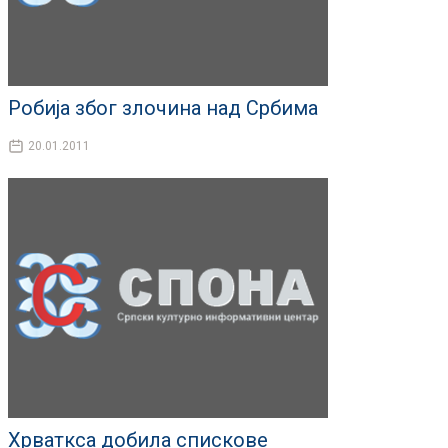
Робија због злочина над Србима
20.01.2011
Хрваткса добила спискове