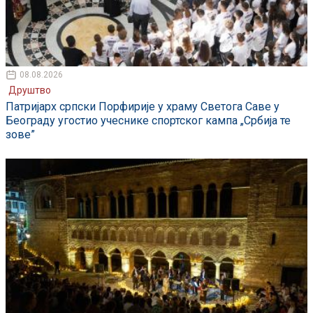
08.08.2026
Друштво
Патријарх српски Порфирије у храму Светога Саве у
Београду угостио учеснике спортског кампа „Србија те
зове”