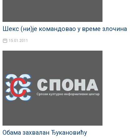
Шекс (ни)је командовао у време злочина
15.01.2011
Обама захвалан Ђукановићу