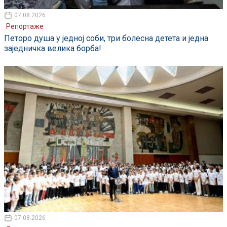
07.08.2026
Репортаже
Петоро душа у једној соби, три болесна детета и једна
заједничка велика борба!
07.08.2026