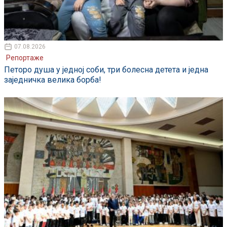
07.08.2026
Репортаже
Петоро душа у једној соби, три болесна детета и једна
заједничка велика борба!