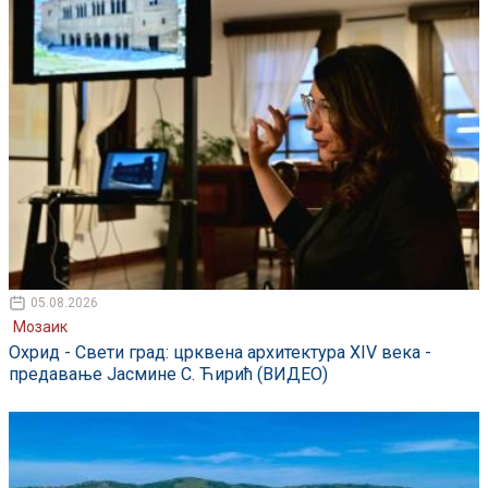
05.08.2026
Мозаик
Охрид - Свети град: црквена архитектура XIV века -
предавање Јасмине С. Ћирић (ВИДЕО)