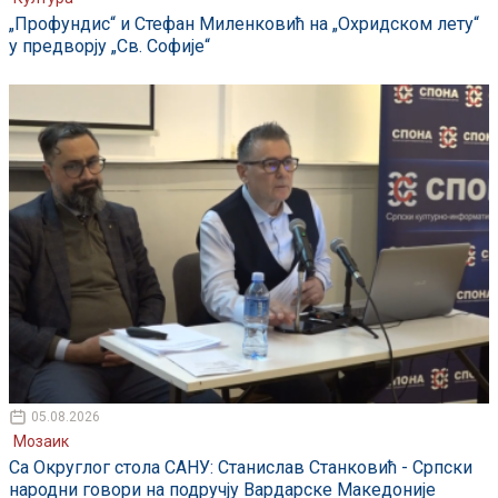
„Профундис“ и Стефан Миленковић на „Охридском лету“
у предворју „Св. Софије“
05.08.2026
Мозаик
Са Округлог стола САНУ: Станислав Станковић - Српски
народни говори на подручју Вардарске Македоније