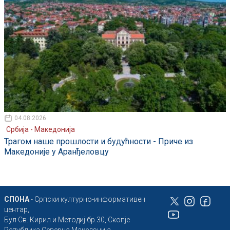
04.08.2026
Србија - Македонија
Трагом наше прошлости и будућности - Приче из
Македоније у Аранђеловцу
СПОНА
- Српски културно-информативен
центар,
Бул Св. Кирил и Методиј бр.30, Скопје
Република Северна Македонија