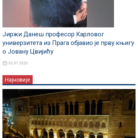
Јиржи Данеш професор Карловог
универзитета из Прага објавио је прву књигу
о Јовану Цвијићу
02.07.2026
Најновије