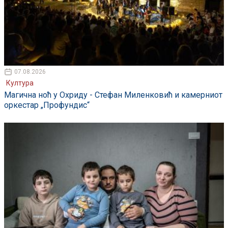
07.08.2026
Култура
Магична ноћ у Охриду - Стефан Миленковић и камерниот
оркестар „Профундис“