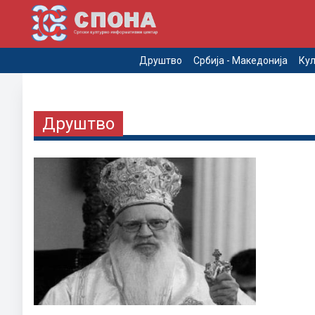
Друштво
Србија - Македонија
Кул
Друштво