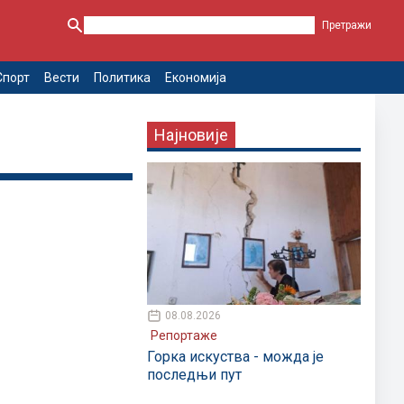
Спорт
Вести
Политика
Економија
Најновије
08.08.2026
Репортаже
Горка искуства - можда је
последњи пут