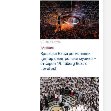
08.08.2026
Мозаик
Врњачка Бања регионални
центар електронске музике –
отворен 19. Tuborg Beat x
Lovefest