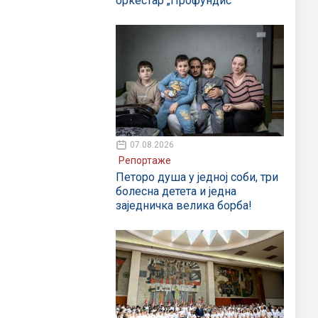
оркестар „Профундис“
07.08.2026
Репортаже
Петоро душа у једној соби, три
болесна детета и једна
заједничка велика борба!