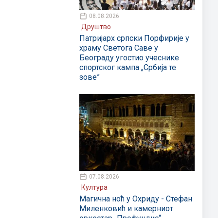
08.08.2026
Друштво
Патријарх српски Порфирије у
храму Светога Саве у
Београду угостио учеснике
спортског кампа „Србија те
зове”
07.08.2026
Култура
Магична ноћ у Охриду - Стефан
Миленковић и камерниот