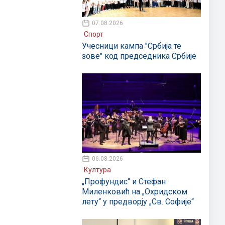
07.08.2026
Спорт
Учесници кампа "Србија те
зове" код председника Србије
06.08.2026
Култура
„Профундис“ и Стефан
Миленковић на „Охридском
лету“ у предворју „Св. Софије“