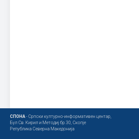
СПОНА
- Српски културно-информативен центар,
Бул Св. Кирил и Методиј бр.30, Скопје
Република Северна Македонија