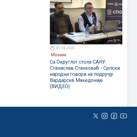
05.08.2026
Мозаик
Са Округлог стола САНУ:
Станислав Станковић - Српски
народни говори на подручју
Вардарске Македоније
(ВИДЕО)