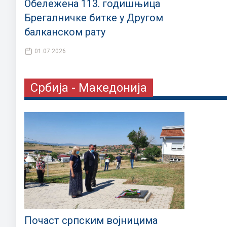
Обележена 113. годишњица
Брегалничке битке у Другом
балканском рату
01.07.2026
Србија - Македонија
Почаст српским војницима