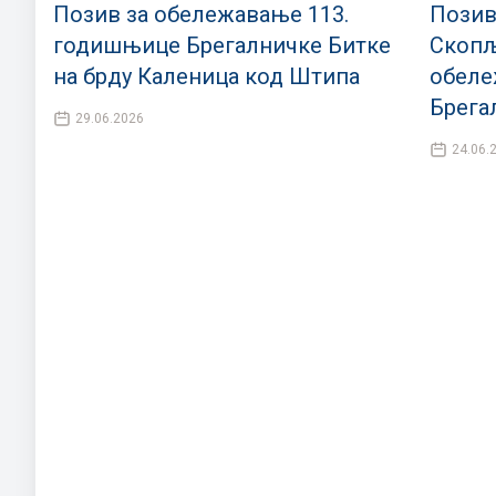
Позив за обележавање 113.
Позив
годишњице Брегалничке Битке
Скопљ
на брду Каленица код Штипа
обеле
Брега
29.06.2026
24.06.