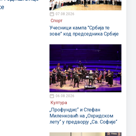
ке
07.08.2026
Спорт
Учесници кампа "Србија те
зове" код председника Србије
06.08.2026
Култура
„Профундис“ и Стефан
Миленковић на „Охридском
лету“ у предворју „Св. Софије“