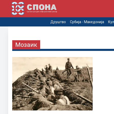
Друштво
Србија - Македонија
Кул
Мозаик