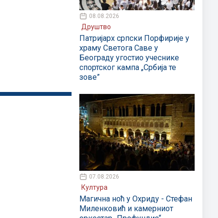
08.08.2026
Друштво
Патријарх српски Порфирије у
храму Светога Саве у
Београду угостио учеснике
спортског кампа „Србија те
зове”
07.08.2026
Култура
Магична ноћ у Охриду - Стефан
Миленковић и камерниот