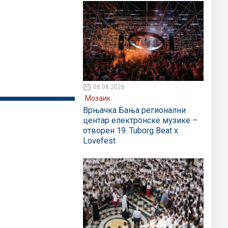
08.08.2026
Мозаик
Врњачка Бања регионални
центар електронске музике –
отворен 19. Tuborg Beat x
Lovefest