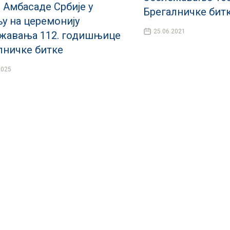
 Амбасаде Србије у
Брегалничке бит
у на церемонију
25.06.2021
жавања 112. годишњице
лничке битке
2025