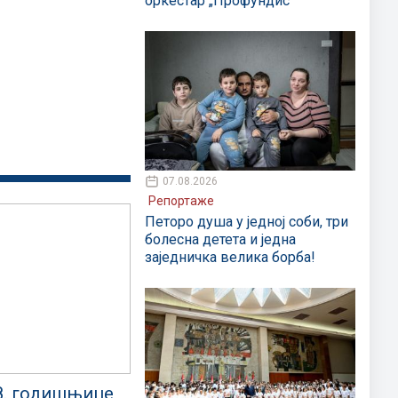
оркестар „Профундис“
07.08.2026
Репортаже
Петоро душа у једној соби, три
болесна детета и једна
заједничка велика борба!
8. годишњице