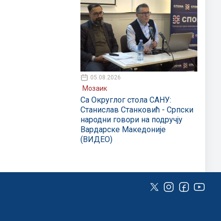
05.08.2026
Мозаик
Са Округлог стола САНУ:
Станислав Станковић - Српски
народни говори на подручју
Вардарске Македоније
(ВИДЕО)