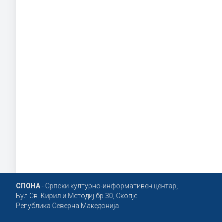
СПОНА
- Српски културно-информативен центар,
Бул Св. Кирил и Методиј бр.30, Скопје
Република Северна Македонија