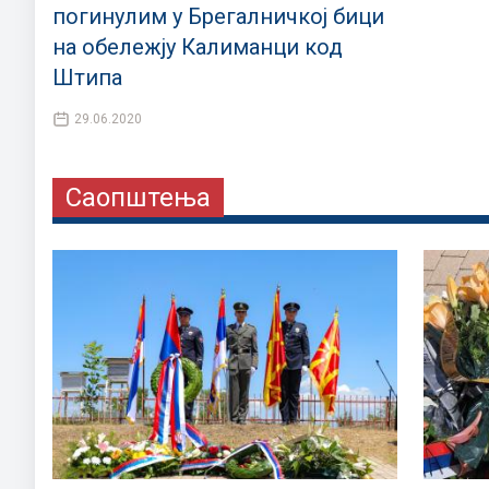
погинулим у Брегалничкој бици
на обележју Калиманци код
Штипа
29.06.2020
Саопштења