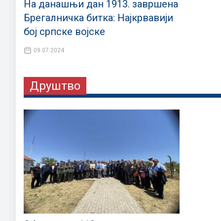
На данашњи дан 1913. завршена
Брегалничка битка: Најкрвавији
бој српске војске
09.07.2024
Друштво