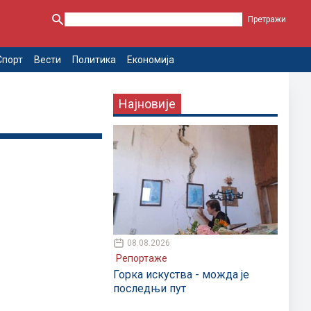
Спорт
Вести
Политика
Економија
Најновије
08.08.2026
Репортаже
Горка искуства - можда је
последњи пут