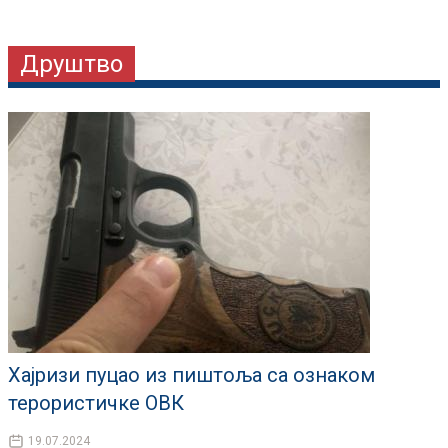
Друштво
Хајризи пуцао из пиштоља са ознаком
терористичке ОВК
19.07.2024