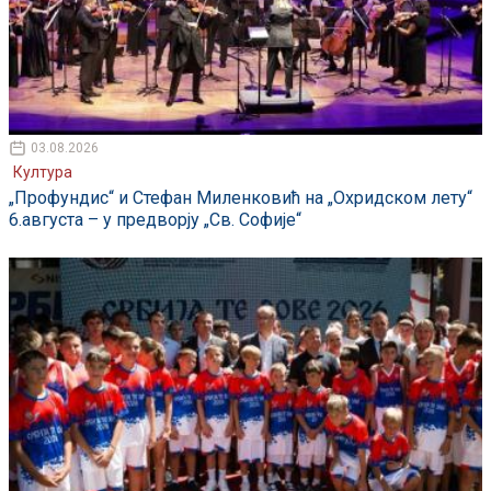
03.08.2026
Култура
„Профундис“ и Стефан Миленковић на „Охридском лету“
6.августа – у предворју „Св. Софије“