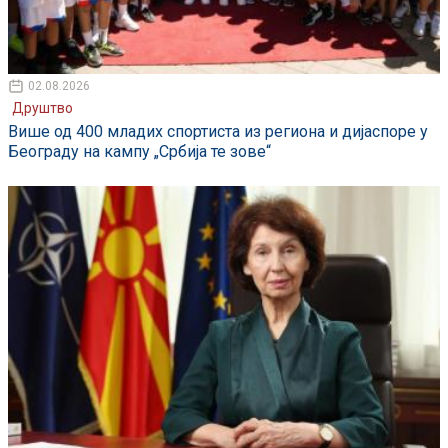
02.08.2026
Друштво
Више од 400 младих спортиста из региона и дијаспоре у
Београду на кампу „Србија те зове“