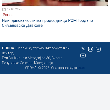
02.08.2026
Регион
Илинданска честитка председнице РСМ Гордане
Сиљановске Давкове
СПОНА
- Српски културно-информативен
центар,
Бул Св. Кирил и Методиј бр.30, Скопје
Република Северна Македонија
СПОНА, © 2026, Сва права задржана.