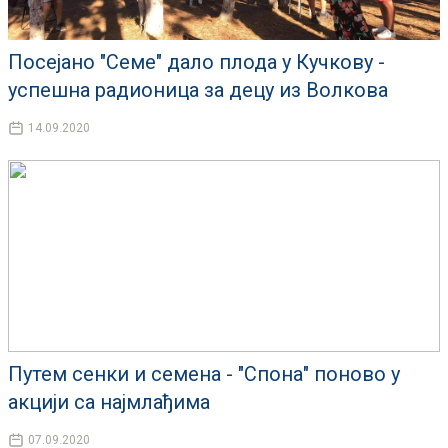
Посејано "Семе" дало плода у Кучкову -
успешна радионица за децу из Волкова
14.09.2020
Путем сенки и семена - "Спона" поново у
акцији са најмлађима
07.09.2020