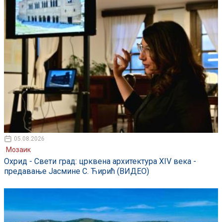
05.08.2026
Мозаик
Охрид - Свети град: црквена архитектура XIV века -
предавање Јасмине С. Ћирић (ВИДЕО)