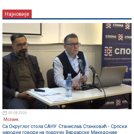
Најновије
05.08.2026
Мозаик
Са Округлог стола САНУ: Станислав Станковић - Српски
народни говори на подручју Вардарске Македоније