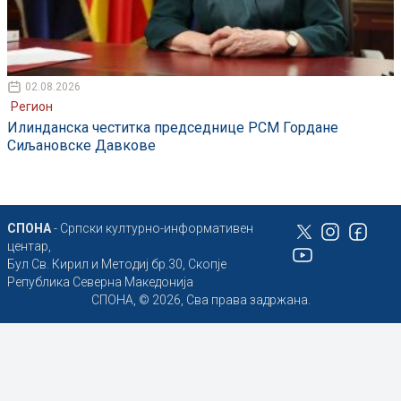
02.08.2026
Регион
Илинданска честитка председнице РСМ Гордане
Сиљановске Давкове
СПОНА
- Српски културно-информативен
центар,
Бул Св. Кирил и Методиј бр.30, Скопје
Република Северна Македонија
СПОНА, © 2026, Сва права задржана.