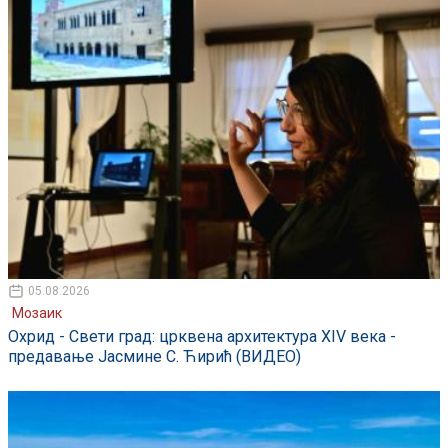
05.08.2026
Мозаик
Охрид - Свети град: црквена архитектура XIV века -
предавање Јасмине С. Ћирић (ВИДЕО)