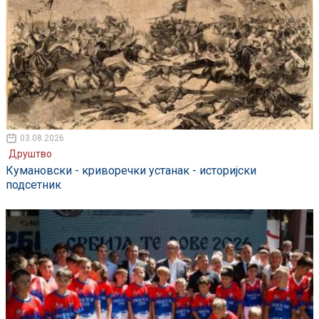
03.08.2026
Друштво
Кумановски - криворечки устанак - историјски
подсетник