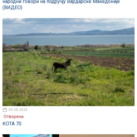
народни говори на подручју Вардарске Македоније
(ВИДЕО)
05.08.2026
Отворена
КОТА 70