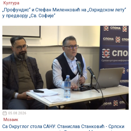
Култура
„Профундис“ и Стефан Миленковић на „Охридском лету“
у предворју „Св. Софије“
05.08.2026
Мозаик
Са Округлог стола САНУ: Станислав Станковић - Српски