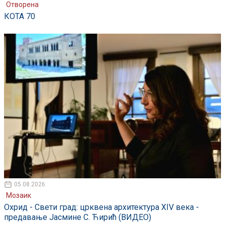
Отворена
КОТА 70
05.08.2026
Мозаик
Охрид - Свети град: црквена архитектура XIV века -
предавање Јасмине С. Ћирић (ВИДЕО)