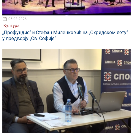
06.08.2026
Култура
„Профундис“ и Стефан Миленковић на „Охридском лету“
у предворју „Св. Софије“