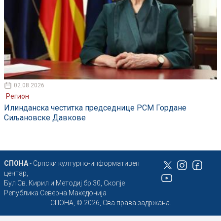
02.08.2026
Регион
Илинданска честитка председнице РСМ Гордане
Сиљановске Давкове
СПОНА
- Српски културно-информативен
центар,
Бул Св. Кирил и Методиј бр.30, Скопје
Република Северна Македонија
СПОНА, © 2026, Сва права задржана.