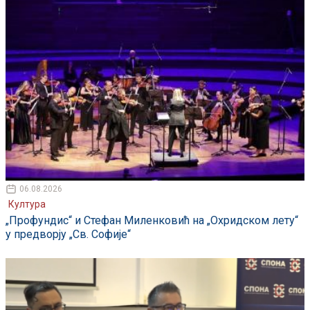
06.08.2026
Култура
„Профундис“ и Стефан Миленковић на „Охридском лету“
у предворју „Св. Софије“