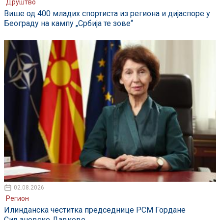
Друштво
Више од 400 младих спортиста из региона и дијаспоре у
Београду на кампу „Србија те зове“
02.08.2026
Регион
Илинданска честитка председнице РСМ Гордане
Сиљановске Давкове