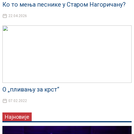
Ко то мења песнике у Старом Нагоричану?
22.04.2026
О „пливању за крст“
07.02.2022
Најновије