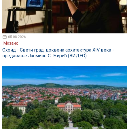
05.08.2026
Мозаик
Охрид - Свети град: црквена архитектура XIV века -
предавање Јасмине С. Ћирић (ВИДЕО)