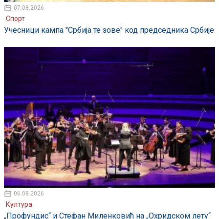
07.08.2026
Спорт
Учесници кампа "Србија те зове" код председника Србије
06.08.2026
Култура
„Профундис“ и Стефан Миленковић на „Охридском лету“