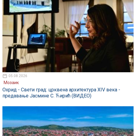
05.08.2026
Мозаик
Охрид - Свети град: црквена архитектура XIV века -
предавање Јасмине С. Ћирић (ВИДЕО)