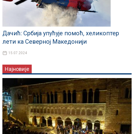
Дачић: Србија упућује помоћ, хеликоптер
лети ка Северној Македонији
15.07.2024
Најновије