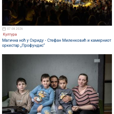
07.08.2026
Култура
Магична ноћ у Охриду - Стефан Миленковић и камерниот
оркестар „Профундис“