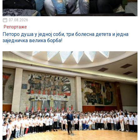
07.08.2026
Репортаже
Петоро душа у једној соби, три болесна детета и једна
заједничка велика борба!