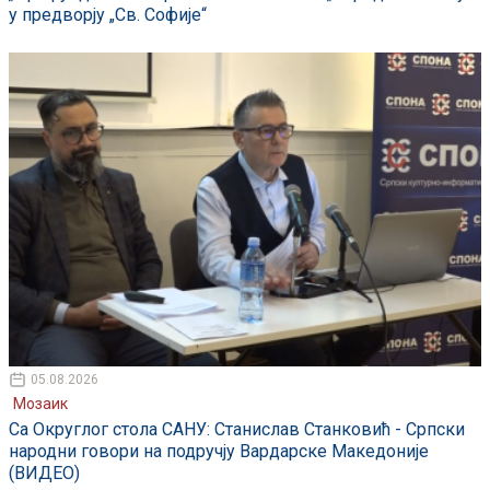
у предворју „Св. Софије“
05.08.2026
Мозаик
Са Округлог стола САНУ: Станислав Станковић - Српски
народни говори на подручју Вардарске Македоније
(ВИДЕО)