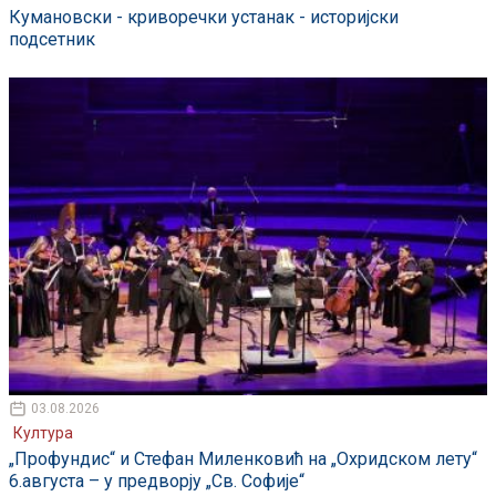
Кумановски - криворечки устанак - историјски
подсетник
03.08.2026
Култура
„Профундис“ и Стефан Миленковић на „Охридском лету“
6.августа – у предворју „Св. Софије“