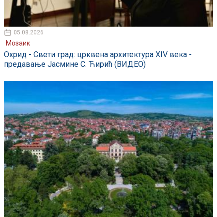
05.08.2026
Мозаик
Охрид - Свети град: црквена архитектура XIV века -
предавање Јасмине С. Ћирић (ВИДЕО)