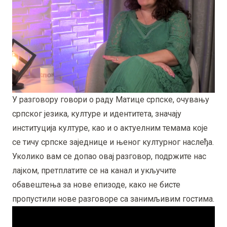
У разговору говори о раду Матице српске, очувању
српског језика, културе и идентитета, значају
институција културе, као и о актуелним темама које
се тичу српске заједнице и њеног културног наслеђа.
Уколико вам се допао овај разговор, подржите нас
лајком, претплатите се на канал и укључите
обавештења за нове епизоде, како не бисте
пропустили нове разговоре са занимљивим гостима.