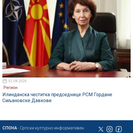
02.08.2026
Регион
Илинданска честитка председнице РСМ Гордане
Сиљановске Давкове
СПОНА
- Српски културно-информативен