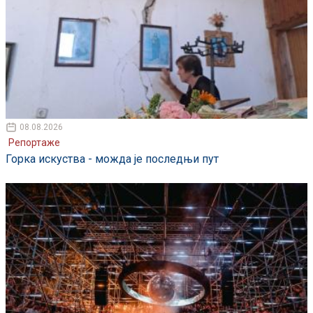
08.08.2026
Репортаже
Горка искуства - можда је последњи пут