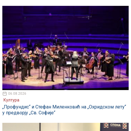
06.08.2026
Култура
„Профундис“ и Стефан Миленковић на „Охридском лету“
у предворју „Св. Софије“