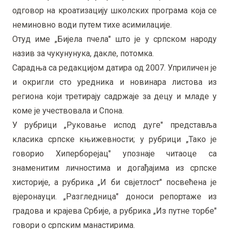
одговор на кроатизацију школских програма која се
неминовно води путем тихе асимилације.
Отуд име „Бијела пчела" што је у српском народу
назив за чукунунука, дакле, потомка.
Сарадња са редакцијом датира од 2007. Уприличен је
и окригли сто уредника и новинара листова из
региона који третирају садржаје за децу и младе у
коме је учествовала и Спона.
У рубрици „Руковање испод дуге" представља
класика српске књижевности; у рубрици „Тако је
говорио Хиперборејац" упознаје читаоце са
знаменитим личностима и догађајима из српске
хисторије, а рубрика „И би свјетлост" посвећена је
вјеронауци. „Разгледница" доноси репортаже из
градова и крајева Србије, а рубрика „Из путне торбе"
говори о српским манастирима.