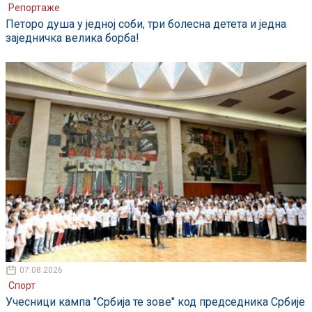
Репортаже
Петоро душа у једној соби, три болесна детета и једна
заједничка велика борба!
07.08.2026
Спорт
Учесници кампа "Србија те зове" код председника Србије