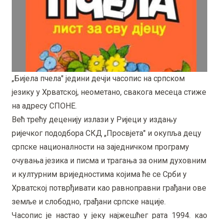
„Бијела пчела" једини дечји часопис на српском
језику у Хрватској, неометано, свакога месеца стиже
на адресу СПОНЕ.
Већ трећу деценију излази у Ријеци у издању
ријечког пододбора СКД „Просвјета" и окупља децу
српске националности на заједничком програму
очувања језика и писма и трагања за оним духовним
и културним вриједностима којима ће се Срби у
Хрватској потврђивати као равноправни грађани ове
земље и слободно, грађани српске нације.
Часопис је настао у јеку најжешћег рата 1994. као