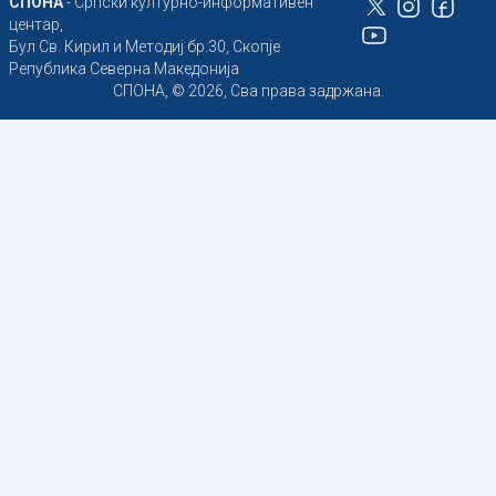
СПОНА
- Српски културно-информативен
центар,
Бул Св. Кирил и Методиј бр.30, Скопје
Република Северна Македонија
СПОНА, © 2026, Сва права задржана.