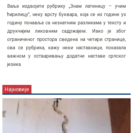
Ваља издвојити рубрику „Знам латиницу – учим
ћирилицу", неку врсту буквара, која се из године уз
годину понавља са незнатним разликама у тексту и
друкчијим ликовним садржајем.. Иако је због
ограниченог простора сведена на четири странице,
ова се рубрика, кажу неки наставници, показала
важном у остваривању додатне наставе српског
језика.
Најновије