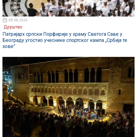
08.08.2026
Друштво
Патријарх српски Порфирије у храму Светога Саве у
Београду угостио учеснике спортског кампа „Србија те
зове”