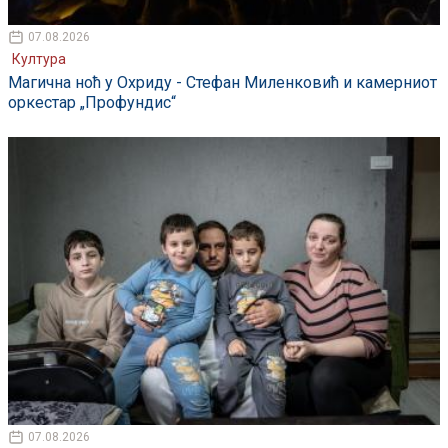
07.08.2026
Култура
Магична ноћ у Охриду - Стефан Миленковић и камерниот
оркестар „Профундис“
07.08.2026