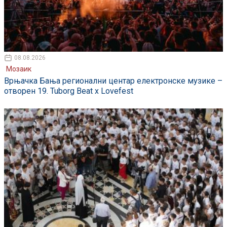
08.08.2026
Мозаик
Врњачка Бања регионални центар електронске музике –
отворен 19. Tuborg Beat x Lovefest