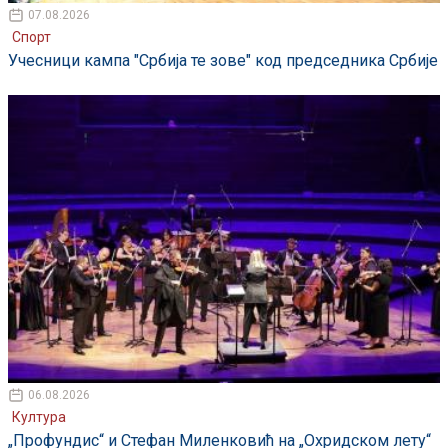
07.08.2026
Спорт
Учесници кампа "Србија те зове" код председника Србије
06.08.2026
Култура
„Профундис“ и Стефан Миленковић на „Охридском лету“