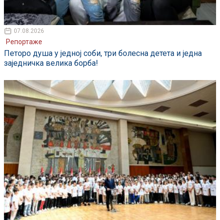
07.08.2026
Репортаже
Петоро душа у једној соби, три болесна детета и једна
заједничка велика борба!