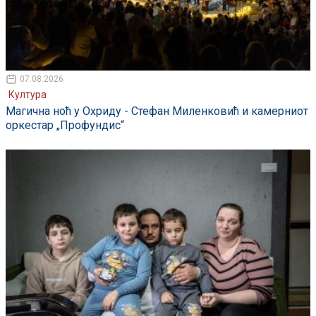
07.08.2026
Култура
Магична ноћ у Охриду - Стефан Миленковић и камерниот
оркестар „Профундис“