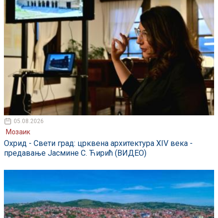
05.08.2026
Мозаик
Охрид - Свети град: црквена архитектура XIV века -
предавање Јасмине С. Ћирић (ВИДЕО)