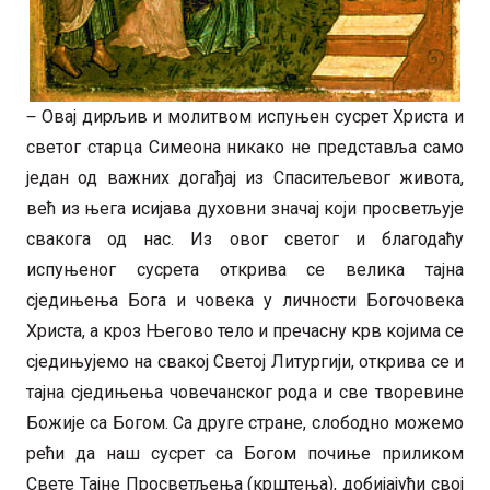
‒ Овај дирљив и молитвом испуњен сусрет Христа и
светог старца Симеона никако не представља само
један од важних догађај из Спаситељевог живота,
већ из њега исијава духовни значај који просветљује
свакога од нас. Из овог светог и благодаћу
испуњеног сусрета открива се велика тајна
сједињења Бога и човека у личности Богочовека
Христа, а кроз Његово тело и пречасну крв којима се
сједињујемо на свакој Светој Литургији, открива се и
тајна сједињења човечанског рода и све творевине
Божије са Богом. Са друге стране, слободно можемо
рећи да наш сусрет са Богом почиње приликом
Свете Тајне Просветљења (крштења), добијајући свој