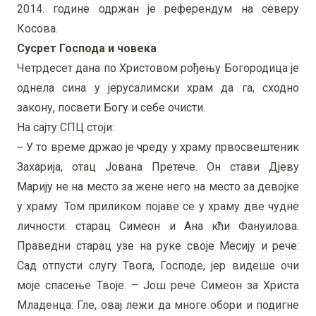
2014. године одржан је референдум на северу
Косова.
Сусрет Господа и човека
Четрдесет дана по
Христовом рођењу
Богородица је
однела сина у јерусалимски храм да га, сходно
закону, посвети Богу и себе очисти.
На сајту
СПЦ
стоји:
‒ У то време држао је чреду у храму првосвештеник
Захарија, отац Јована Претече. Он стави Дјеву
Марију не на место за жене него на место за девојке
у храму. Том приликом појаве се у храму две чудне
личности: старац Симеон и Ана кћи Фануилова.
Праведни старац узе на руке своје Месију и рече:
Сад отпусти слугу Твога, Господе, јер видеше очи
моје спасење Твоје. – Још рече Симеон за Христа
Младенца: Гле, овај лежи да многе обори и подигне