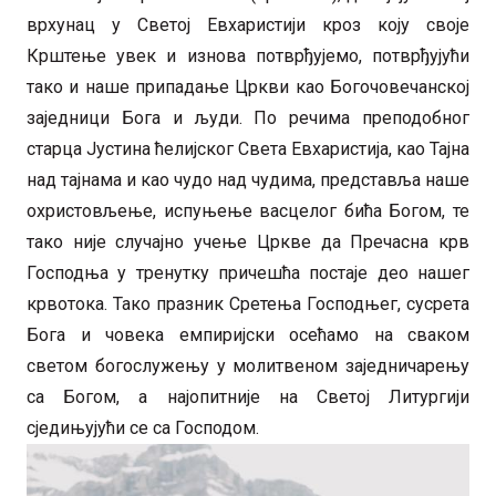
врхунац у Светој Евхаристији кроз коју своје
Крштење увек и изнова потврђујемо, потврђујући
тако и наше припадање Цркви као Богочовечанској
заједници Бога и људи. По речима преподобног
старца Јустина ћелијског Света Евхаристија, као Тајна
над тајнама и као чудо над чудима, представља наше
охристовљење, испуњење васцелог бића Богом, те
тако није случајно учење Цркве да Пречасна крв
Господња у тренутку причешћа постаје део нашег
крвотока. Тако празник Сретења Господњег, сусрета
Бога и човека емпиријски осећамо на сваком
светом богослужењу у молитвеном заједничарењу
са Богом, а најопитније на Светој Литургији
сједињујући се са Господом.