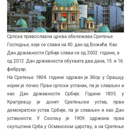
Српска православна црква обележава Сретење
Господње, које се слави на 40. дан од Божића. Као
Дан државности Србије слави се од 2002. године, а
од 2012. Дан државности обухвата два дана, 15. и 16.
фебруар.
На Сретење 1804. године одржан је Збор у Орашцу
којим је почео Први српски устанак, па је слављен и
као Дан државности Србије. Године 1835. у
Крагујевцу је донет Сретењски устав, први
демократски устав Србије, па је слављен и као Дан
уставности. У Скопљу је 1909. одржана прва
скупштина Срба у Османском царству, а на Сретење