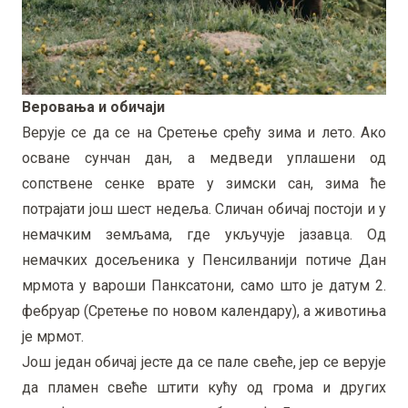
Веровања и обичаји
Верује се да се на Сретење срећу зима и лето. Ако
осване сунчан дан, а медведи уплашени од
сопствене сенке врате у зимски сан, зима ће
потрајати још шест недеља. Сличан обичај постоји и у
немачким земљама, где укључује јазавца. Од
немачких досељеника у Пенсилванији потиче Дан
мрмота у вароши Панксатони, само што је датум 2.
фебруар (Сретење по новом календару), а животиња
је мрмот.
Још један обичај јесте да се пале свеће, јер се верује
да пламен свеће штити кућу од грома и других