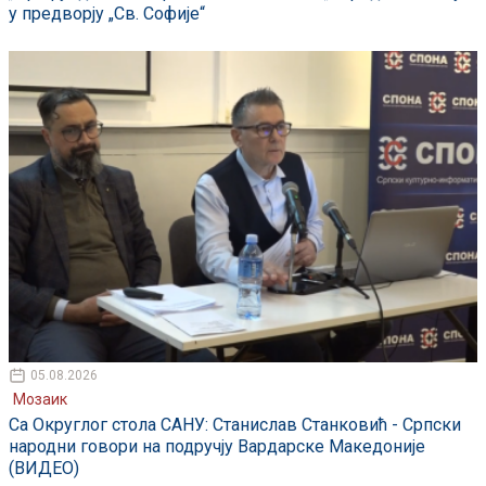
у предворју „Св. Софије“
05.08.2026
Мозаик
Са Округлог стола САНУ: Станислав Станковић - Српски
народни говори на подручју Вардарске Македоније
(ВИДЕО)