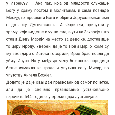
у Израиљу. – Ана пак, која од младости служаше
Богу у храму постом и молитвама, и сама познаде
Месију, па прослави Бога и објави Јерусалимљанима
о доласку Дугочеканога. А Фарисеји, присутни у
храму, који видеше и чуше све, љути на Захарију што
стави Дјеву Марију на место за девојке, доставише
то цару Ироду. Уверен, да је то Нови Цар, о коме су
му звездари с Истока говорили, Ирод брзо посла да
убију Исуса. Но у међувремену божанска породица
беше измакла из града и упутила се у Мисир, по
упутству Ангела Божјег.
Додато је да је овај дан празнован од самог почетка,
али да је свечано празновање установљено
нарочито 544. године, у време цара Јустинијана.