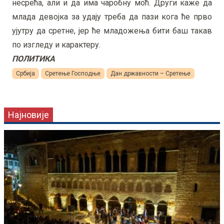
несрећа, али и да има чаробну моћ. Други каже да
млада девојка за удају треба да пази кога ће прво
ујутру да сретне, јер ће младожења бити баш такав
по изгледу и карактеру.
ПОЛИТИКА
Србија
Сретење Господње
Дан државности – Сретење
Најновије