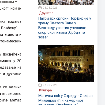
српском –
08.08.2026
ог”, која је
Друштво
Патријарх српски Порфирије у
них издања
храму Светога Саве у
Београду угостио учеснике
 Ловћену“.
спортског кампа „Србија те
ка живота и
зове”
отонамесник
а посвећена
омажа, у 20
редавање на
о и духовно
07.08.2026
е се велика
Култура
ела књижевне
Магична ноћ у Охриду - Стефан
риће Матија
Миленковић и камерниот