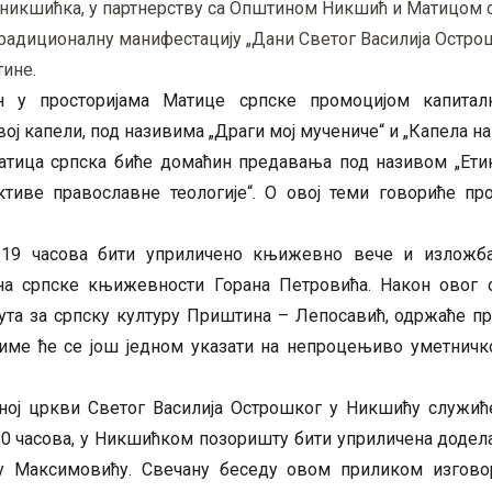
никшићка, у партнерству са Општином Никшић и Матицом 
радиционалну манифестацију „Дани Светог Василија Острошк
тине.
 у просторијама Матице српске промоцијом капитал
ј капели, под називима „Драги мој мучениче“ и „Капела на
 Матица српска биће домаћин предавања под називом „Ети
тиве православне теологије“. О овој теми говориће пр
у 19 часова бити уприличено књижевно вече и изложб
на српске књижевности Горана Петровића. Након овог 
тута за српску културу Приштина – Лепосавић, одржаће п
 чиме ће се још једном указати на непроцењиво уметничк
орној цркви Светог Василија Острошког у Никшићу служић
у 20 часова, у Никшићком позоришту бити уприличена дод
 Максимовићу. Свечану беседу овом приликом изгово