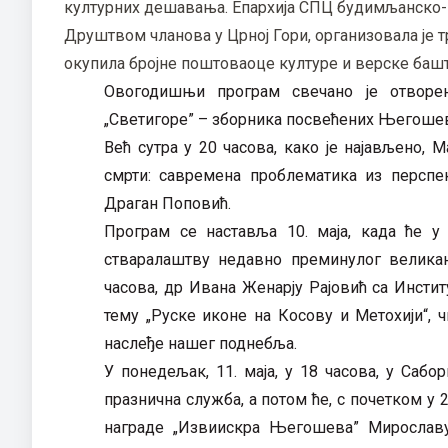
културних дешавања. Епархија СПЦ будимљанско-
Друштвом чланова у Црној Гори, организовала је т
окупила бројне поштоваоце културе и верске баш
Овогодишњи програм свечано је отворен
„Светигоре” – зборника посвећених Његошево
Већ сутра у 20 часова, како је најављено,
смрти: савремена проблематика из перспек
Драган Поповић.
Програм се наставља 10. маја, када ће 
стваралаштву недавно преминулог велика
часова, др Ивана Женарју Рајовић са Инсти
тему „Руске иконе на Косову и Метохији“,
наслеђе нашег поднебља.
У понедељак, 11. маја, у 18 часова, у Саб
празнична служба, а потом ће, с почетком 
награде „Извиискра Његошева” Мирославу