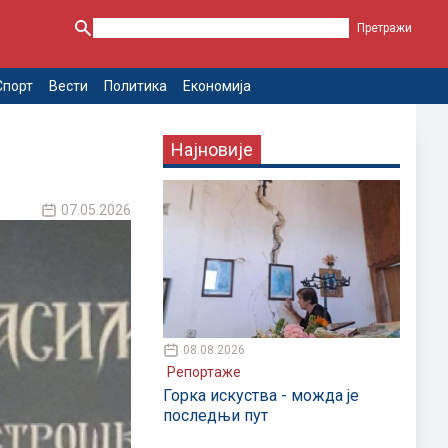
Спорт
Вести
Политика
Економија
Најновије
07.05.2026
08.08.2026
Репортаже
Горка искуства - можда је
последњи пут