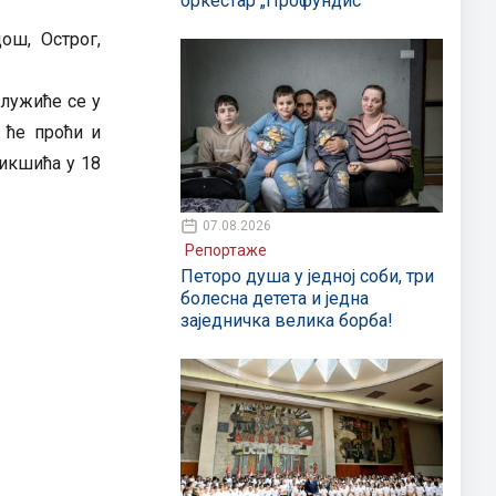
оркестар „Профундис“
ош, Острог,
служиће се у
 ће проћи и
Никшића у 18
07.08.2026
Репортаже
Петоро душа у једној соби, три
болесна детета и једна
заједничка велика борба!