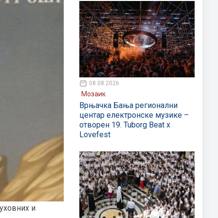
08.08.2026
Мозаик
Врњачка Бања регионални
центар електронске музике –
отворен 19. Tuborg Beat x
Lovefest
духовних и