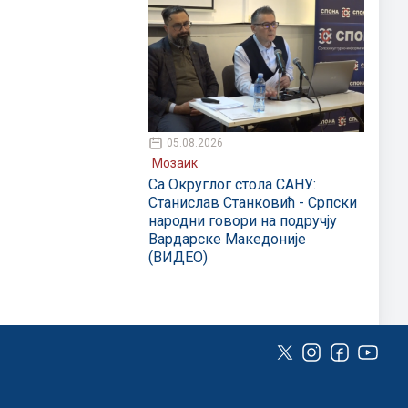
05.08.2026
Мозаик
Са Округлог стола САНУ:
Станислав Станковић - Српски
народни говори на подручју
Вардарске Македоније
(ВИДЕО)