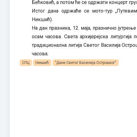
Бећковић, а потом ће се одржати концерт гру
Истог дана одржаће се мото-тур „Путевим
Никшић).
На дан празника, 12. маја, празнично јутре
осам часова. Света архијерејска литургија
традиционална литија Светог Василија Остро
часова.
СПЦ
Никшић
"Дани Светог Василија Острошког"