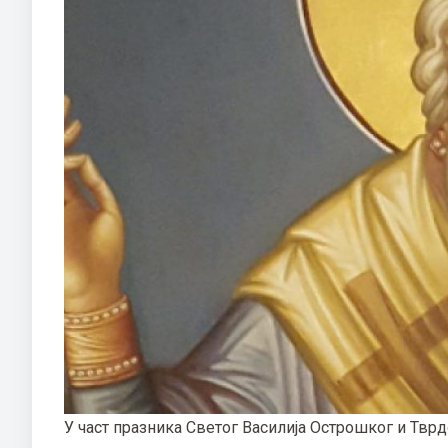
У част празника Светог Василија Острошког и Тврд