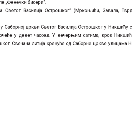
пе „Фенечки бисери”.
а Светог Василија Острошког” (Мркоњићи, Завала, Тврд
ње у Саборној цркви Светог Василија Острошког у Никшићу 
 почеће у девет часова. У вечерњим сатима, кроз Никшић
шког. Свечана литија кренуће од Саборне цркве улицама 