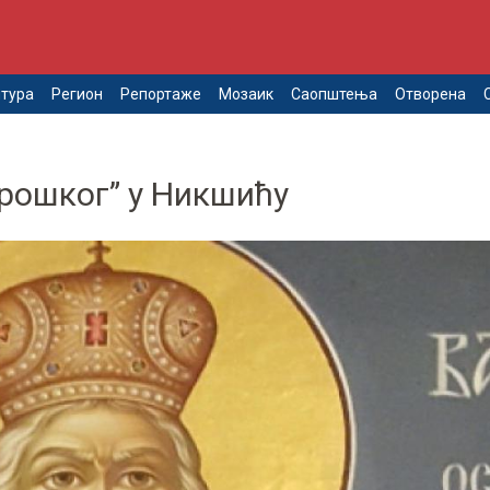
тура
Регион
Репортаже
Мозаик
Саопштења
Отворена
трошког” у Никшићу