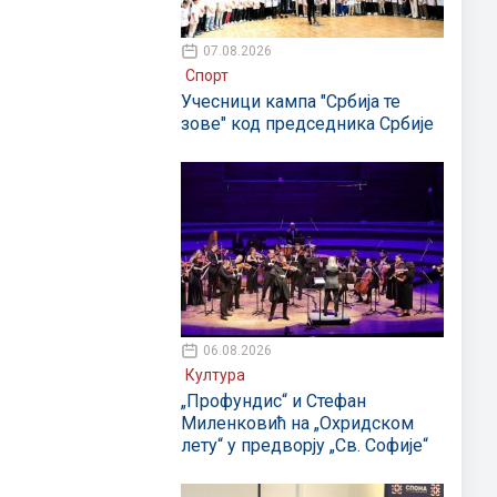
07.08.2026
Спорт
Учесници кампа "Србија те
зове" код председника Србије
06.08.2026
Култура
„Профундис“ и Стефан
Миленковић на „Охридском
лету“ у предворју „Св. Софије“