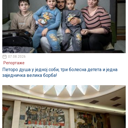
07.08.2026
Репортаже
Петоро душа у једној соби, три болесна детета и једна
заједничка велика борба!