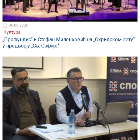
06.08.2026
Култура
„Профундис“ и Стефан Миленковић на „Охридском лету“
у предворју „Св. Софије“