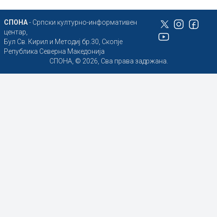
СПОНА
- Српски културно-информативен
центар,
Бул Св. Кирил и Методиј бр.30, Скопје
Република Северна Македонија
СПОНА, © 2026, Сва права задржана.