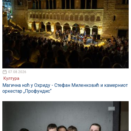
07.08.2026
Култура
Магична ноћ у Охриду - Стефан Миленковић и камерниот
оркестар „Профундис“