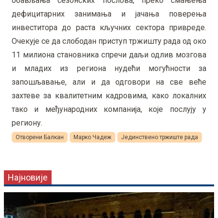
обављања сезонских послова, преко смањења
дефицитарних занимања и јачања поверења
инвеститора до раста кључних сектора привреде.
Очекује се да слободан приступ тржишту рада од око
11 милиона становника спречи даљи одлив мозгова
и младих из региона нудећи могућности за
запошљавање, али и да одговори на све веће
захтеве за квалитетним кадровима, како локалних
тако и међународних компанија, које послују у
региону.
Отворени Балкан
Марко Чадеж
Јединствено тржиште рада
Најновије