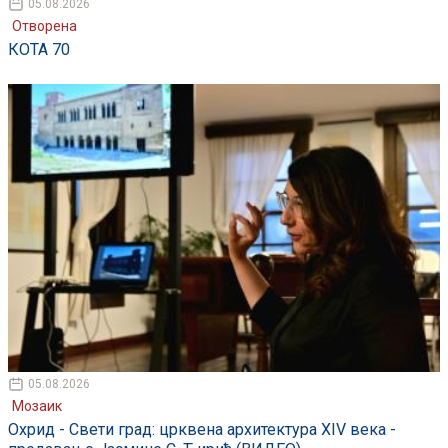
05.08.2026
Отворена
КОТА 70
05.08.2026
Мозаик
Охрид - Свети град: црквена архитектура XIV века -