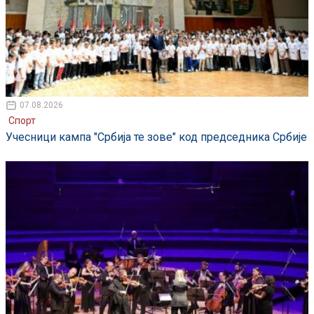
07.08.2026
Спорт
Учесници кампа "Србија те зове" код председника Србије