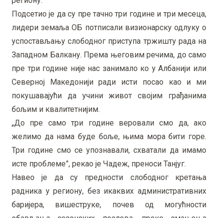
региону.
Подсетио је да су пре тачно три године и три месеца,
лидери земаља ОБ потписали визионарску одлуку о
успостављању слободног приступа тржишту рада на
Западном Балкану. Према његовим речима, до само
пре три године није нас занимало ко у Албанији или
Северној Македонији ради исти посао као и ми
покушавајући да учини живот својим грађанима
бољим и квалитетнијим.
„До пре само три године веровали смо да, ако
желимо да нама буде боље, њима мора бити горе.
Три године смо се упознавали, схватали да имамо
исте проблеме”, рекао је Чадеж, преноси Танјуг.
Навео је да су предности слободног кретања
радника у региону, без икаквих административних
баријера, вишеструке, почев од могућности