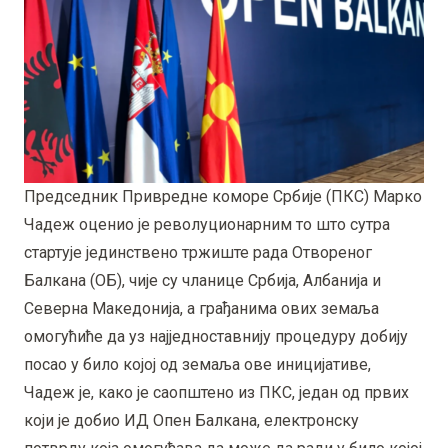
Председник Привредне коморе Србије (ПКС) Марко
Чадеж оценио је револуционарним то што сутра
стартује јединствено тржиште рада Отвореног
Балкана (ОБ), чије су чланице Србија, Албанија и
Северна Македонија, а грађанима ових земаља
омогућиће да уз најједноставнију процедуру добију
посао у било којој од земаља ове иницијативе,
Чадеж је, како је саопштено из ПКС, један од првих
који је добио ИД Опен Балкана, електронску