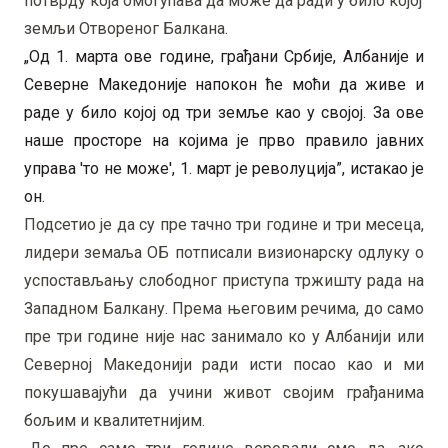
потврду која омогућава да може да ради у било којој
земљи Отвореног Балкана.
„Од 1. марта ове године, грађани Србије, Албаније и
Северне Македоније напокон ће моћи да живе и
раде у било којој од три земље као у својој. За ове
наше просторе на којима је прво правило јавних
управа 'то не може', 1. март је револуција”, истакао је
он.
Подсетио је да су пре тачно три године и три месеца,
лидери земаља ОБ потписали визионарску одлуку о
успостављању слободног приступа тржишту рада на
Западном Балкану. Према његовим речима, до само
пре три године није нас занимало ко у Албанији или
Северној Македонији ради исти посао као и ми
покушавајући да учини живот својим грађанима
бољим и квалитетнијим.