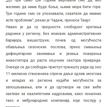
„До пре само три године веровали смо да, ако
желимо да нама буде боље, њима мора бити горе.
Три године смо се упознавали, схватали да имамо
исте проблеме”, рекао је Чадеж, преноси Танјуг.
Навео је да су предности слободног кретања
радника у региону, без икаквих административних
баријера, вишеструке, почев од могућности
обављања сезонских послова, преко смањења
дефицитарних занимања и јачања поверења
инвеститора до раста кључних сектора привреде.
Очекује се да слободан приступ тржишту рада од око
11 милиона становника спречи даљи одлив мозгова
и младих из региона нудећи могућности за
запошљавање, али и да одговори на све веће
захтеве за квалитетним кадровима, како локалних
тако и међународних компанија, које послују у