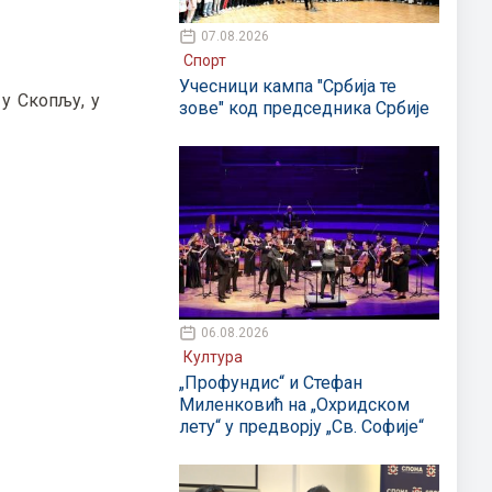
07.08.2026
Спорт
Учесници кампа "Србија те
у Скопљу, у
зове" код председника Србије
06.08.2026
Култура
„Профундис“ и Стефан
Миленковић на „Охридском
лету“ у предворју „Св. Софије“