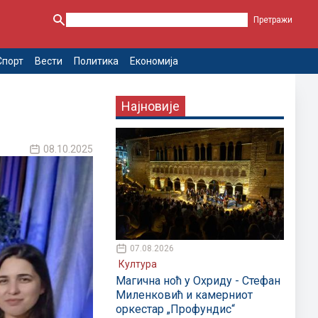
Спорт
Вести
Политика
Економија
Најновије
08.10.2025
07.08.2026
Култура
Магична ноћ у Охриду - Стефан
Миленковић и камерниот
оркестар „Профундис“