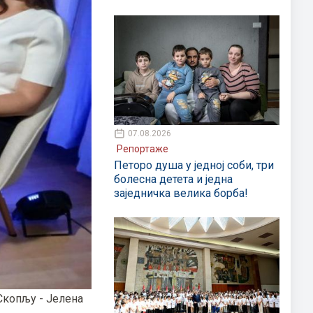
07.08.2026
Репортаже
Петоро душа у једној соби, три
болесна детета и једна
заједничка велика борба!
Скопљу - Јелена