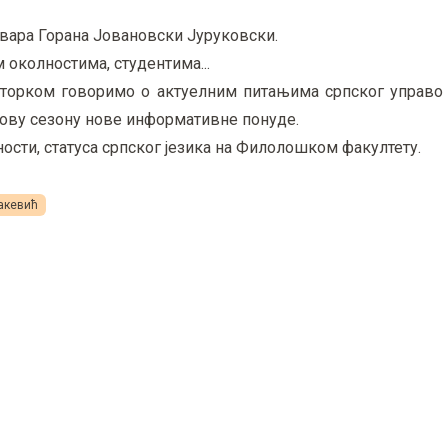
вара Горана Јовановски Јуруковски.
околностима, студентима...
орком говоримо о актуелним питањима српског управо 
ову сезону нове информативне понуде.
ости, статуса српског језика на Филолошком факултету.
акевић