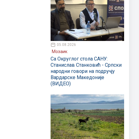
05.08.2026
Мозаик
Са Округлог стола САНУ:
Станислав Станковић - Српски
народни говори на подручју
Вардарске Македоније
(ВИДЕО)