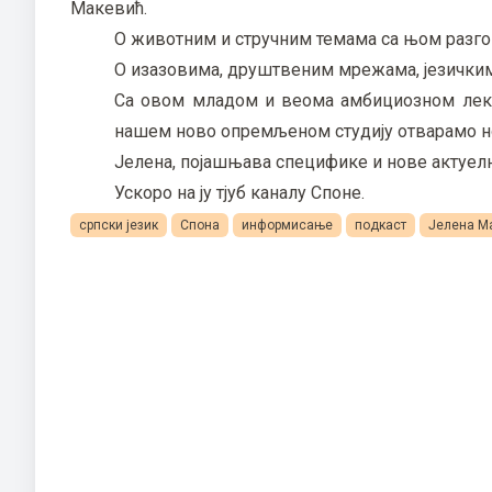
Макевић.
О животним и стручним темама са њом разго
О изазовима, друштвеним мрежама, језичким 
Са овом младом и веома амбициозном лект
нашем ново опремљеном студију отварамо н
Јелена, појашњава специфике и нове актуелн
Ускоро на ју тјуб каналу Споне.
српски језик
Спона
информисање
подкаст
Јелена М