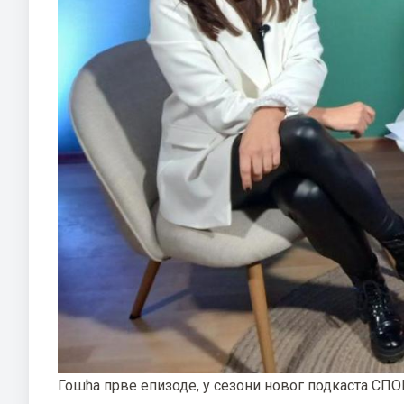
Гошћа прве епизоде, у сезони новог подкаста СПО