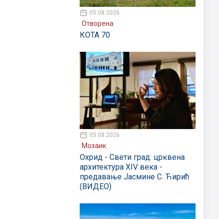
05.08.2026
Отворена
КОТА 70
05.08.2026
Мозаик
Охрид - Свети град: црквена
архитектура XIV века -
предавање Јасмине С. Ћирић
(ВИДЕО)