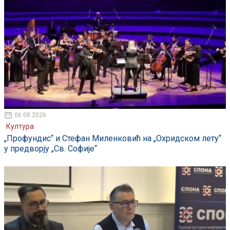
06.08.2026
Култура
„Профундис“ и Стефан Миленковић на „Охридском лету“
у предворју „Св. Софије“