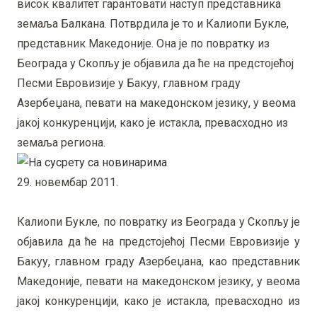
висок квалитет гарантовати наступ представника
земаља Балкана. Потврдила је то и Калиопи Букле,
представник Македоније. Она је по повратку из
Београда у Скопљу је објавила да ће на предстојећој
Песми Евровизије у Бакуу, главном граду
Азербеџана, певати на македонском језику, у веома
јакој конкуренцији, како је истакла, превасходно из
земаља региона.
29. новембар 2011.
Калиопи Букле, по повратку из Београда у Скопљу је
објавила да ће на предстојећој Песми Евровизије у
Бакуу, главном граду Азербеџана, као представник
Македоније, певати на македонском језику, у веома
јакој конкуренцији, како је истакла, превасходно из