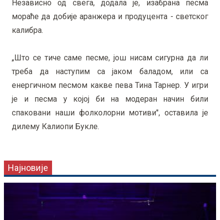
Независно од свега, додала је, изабрана песма
мораће да добије аранжера и продуцента - светског
калибра.
„Што се тиче саме песме, још нисам сигурна да ли
треба да наступим са јаком баладом, или са
енергичном песмом какве пева Тина Тарнер. У игри
је и песма у којој би на модеран начин били
спаковани наши фолколорни мотиви", оставила је
дилему Калиопи Букле.
Најновије