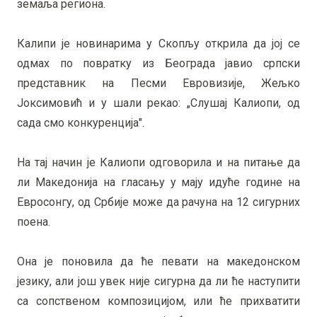
земаља региона.
Калипи је новинарима у Скопљу открила да јој се
одмах по повратку из Београда јавио српски
представник на Песми Евровизије, Жељко
Јоксимовић и у шали рекао: „Слушај Калиопи, од
сада смо конкуренција".
На тај начин је Калиопи одговорила и на питање да
ли Македонија на гласању у мају идуће године на
Евросонгу, од Србије може да рачуна на 12 сигурних
поена.
Она је поновила да ће певати на македонском
језику, али још увек није сигурна да ли ће наступити
са сопственом композицијом, или ће прихватити