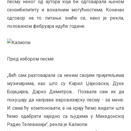
песму неког од аутора која би одговарала њеном
сензибилитету и вокалним могућностима. Коначан
одговор на то питање знаће се, како је рекла,
половином фебруара идуће године.
Пред избором песме
„Већ сам разговарала са неким својим пријатељима
музичарима, као што су Кирил Џајковски, Дуке
Бојаџијев, Дарко Димитров... Позвала сам их да
покушају да направе евровизијску песму - за мене.
И сама ћу компоновати, а на крају ћемо видети шта
ћемо одабрати заједно са људима у Македонској
Радио Телевизији", рекла је Калиопи.