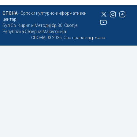
СПОНА
- Српски културно-информативен
центар,
Бул Св. Кирил и Методиј бр.30, Скопје
Република Северна Македонија
СПОНА, © 2026, Сва права задржана.