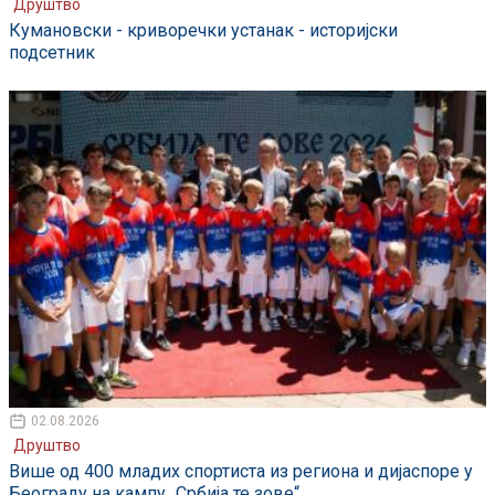
Друштво
Кумановски - криворечки устанак - историјски
подсетник
02.08.2026
Друштво
Више од 400 младих спортиста из региона и дијаспоре у
Београду на кампу „Србија те зове“