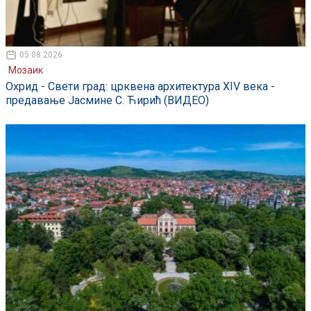
05.08.2026
Мозаик
Охрид - Свети град: црквена архитектура XIV века -
предавање Јасмине С. Ћирић (ВИДЕО)