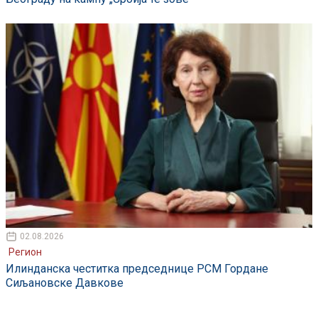
02.08.2026
Регион
Илинданска честитка председнице РСМ Гордане
Сиљановске Давкове