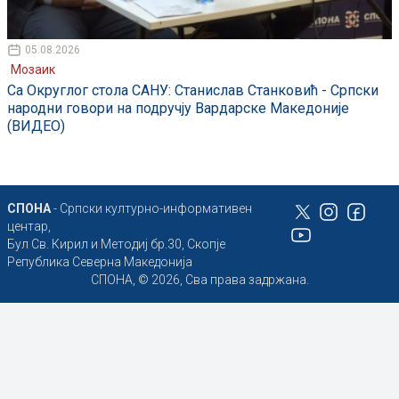
05.08.2026
Мозаик
Са Округлог стола САНУ: Станислав Станковић - Српски
народни говори на подручју Вардарске Македоније
(ВИДЕО)
СПОНА
- Српски културно-информативен
центар,
Бул Св. Кирил и Методиј бр.30, Скопје
Република Северна Македонија
СПОНА, © 2026, Сва права задржана.