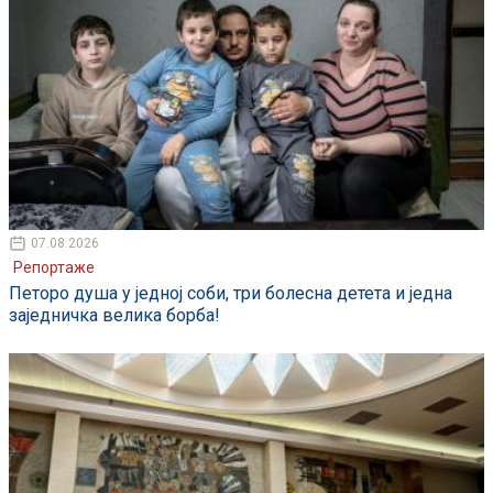
07.08.2026
Репортаже
Петоро душа у једној соби, три болесна детета и једна
заједничка велика борба!