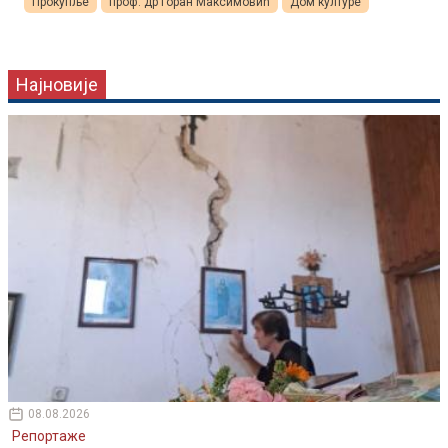
Прокупље
проф. др Горан Максимовић
Дом културе
Најновије
08.08.2026
Репортаже