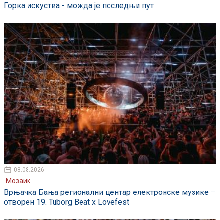
Горка искуства - можда је последњи пут
08.08.2026
Мозаик
Врњачка Бања регионални центар електронске музике –
отворен 19. Tuborg Beat x Lovefest