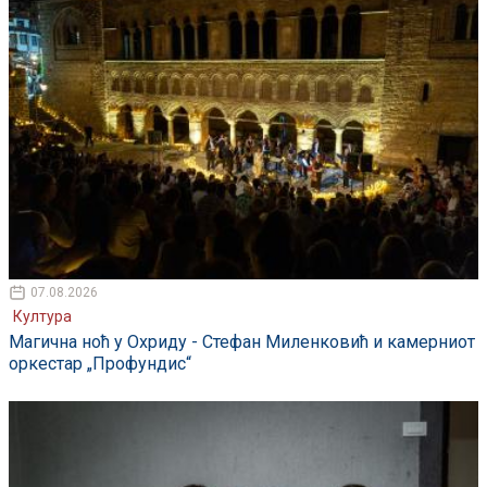
07.08.2026
Култура
Магична ноћ у Охриду - Стефан Миленковић и камерниот
оркестар „Профундис“