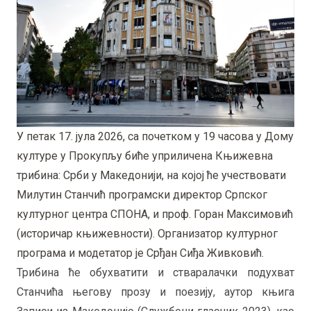
У петак 17. јула 2026, са почетком у 19 часова у Дому
културе у Прокупљу биће уприличена Књижевна
трибина: Срби у Македонији, на којој ће учествовати
Милутин Станчић програмски директор Српског
културног центра СПОНА, и проф. Горан Максимовић
(историчар књижевности). Организатор културног
програма и модетатор је Срђан Сиђа Живковић.
Трибина ће обухватити и стваралачки подухват
Станчића његову прозу и поезију, аутор књига