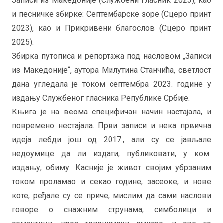
Записи из Македоније (Службени гласник 2023), као
и песничке збирке: Септембарске зоре (Сцеро принт
2023), као и Прикривени благослов (Сцеро принт
2025).
Збирка путописа и репортажа под насловом „Записи
из Македоније“, аутора Милутина Станчића, светлост
дана угледала је током септембра 2023. године у
издању Службеног гласника Републике Србије.
Књига је на веома специфичан начин настајала, и
повремено нестајала. Први записи и нека првична
идеја лебди још од 2017., али су се јављале
недоумице да ли издати, публиковати, у ком
издању, обиму. Касније је живот својим убрзаним
током проламао и секао године, засеоке, и нове
коте, ређале су се приче, мислим да сами наслови
говоре о снажним струнама, симболици и