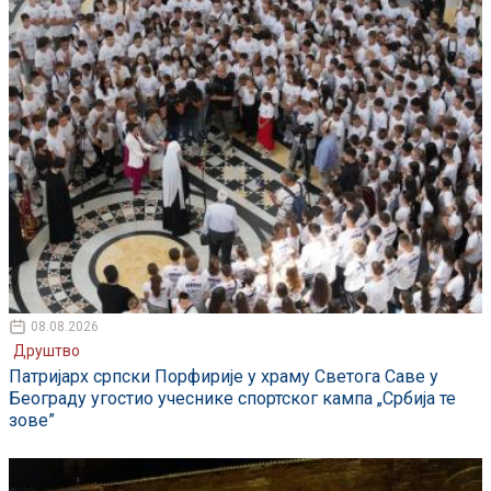
08.08.2026
Друштво
Патријарх српски Порфирије у храму Светога Саве у
Београду угостио учеснике спортског кампа „Србија те
зове”