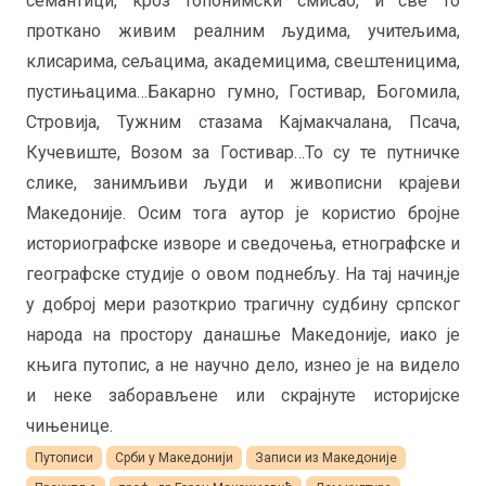
семантици, кроз топонимски смисао, и све то
проткано живим реалним људима, учитељима,
клисарима, сељацима, академицима, свештеницима,
пустињацима…Бакарно гумно, Гостивар, Богомила,
Стровија, Тужним стазама Кајмакчалана, Псача,
Кучевиште, Возом за Гостивар…То су те путничке
слике, занимљиви људи и живописни крајеви
Македоније. Осим тога аутор је користио бројне
историографске изворе и сведочења, етнографске и
географске студије о овом поднебљу. На тај начин,је
у доброј мери разоткрио трагичну судбину српског
народа на простору данашње Македоније, иако је
књига путопис, а не научно дело, изнео је на видело
и неке заборављене или скрајнуте историјске
чињенице.
Путописи
Срби у Македонији
Записи из Македоније