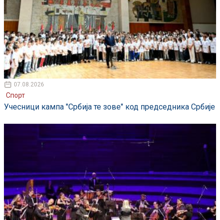
07.08.2026
Спорт
Учесници кампа "Србија те зове" код председника Србије