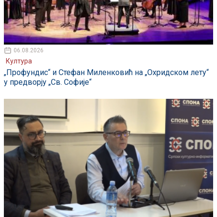
06.08.2026
Култура
„Профундис“ и Стефан Миленковић на „Охридском лету“
у предворју „Св. Софије“