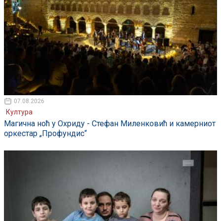
07.08.2026
Култура
Магична ноћ у Охриду - Стефан Миленковић и камерниот
оркестар „Профундис“