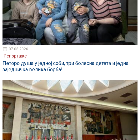
07.08.2026
Репортаже
Петоро душа у једној соби, три болесна детета и једна
заједничка велика борба!