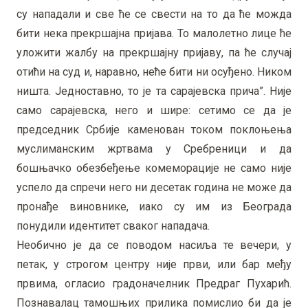
су нападали и све ће се свести на то да ће можда
бити нека прекршајна пријава. То малолетно лице ће
уложити жалбу на прекршајну пријаву, па ће случај
отићи на суд и, наравно, неће бити ни осуђено. Ником
ништа. Једноставно, то је та сарајевска прича”. Није
само сарајевска, него и шире: сетимо се да је
председник Србије каменован током поклоњења
муслиманским жртвама у Сребреници и да
бошњачко обезбеђење комеморације не само није
успело да спречи него ни десетак година не може да
пронађе виновнике, иако су им из Београда
понудили идентитет сваког нападача.
Необично је да се поводом насиља те вечери, у
петак, у строгом центру није први, или бар међу
првима, огласио градоначелник Предраг Пухарић.
Познавалац тамошњих прилика помислио би да је