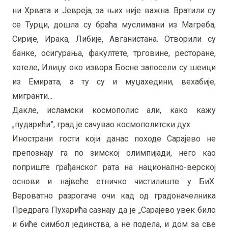
ни Хрвата и Јевреја, за њих није важна. Вратили су
се Турци, дошла су браћа муслимани из Магреба,
Сирије, Ирака, Либије, Авганистана. Отворили су
банке, осигурања, факултете, трговине, ресторане,
хотеле, Илиџу око извора Босне запосели су шеици
из Емирата, а ту су и муџахедини, вехабије,
мигранти...
Дакле, исламски космополис али, како кажу
„пударићи”, град је сачувао космополитски дух.
Инострани гости који данас походе Сарајево не
препознају га по зимској олимпијади, него као
поприште грађанског рата на национално-верској
основи и највеће етничко чистилиште у БиХ.
Вероватно разрогаче очи кад од градоначелника
Предрага Пухарића сазнају да је „Сарајево увек било
и биће симбол јединства, а не подела, и дом за све