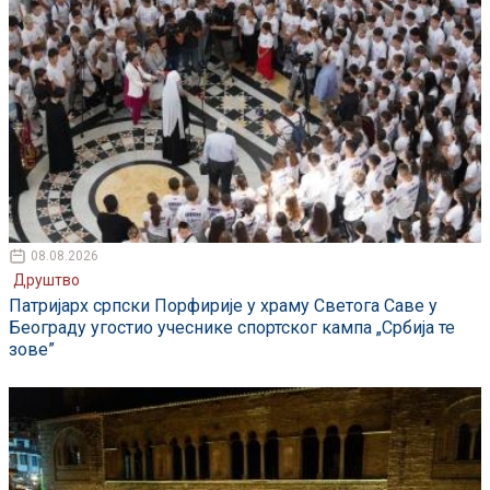
08.08.2026
Друштво
Патријарх српски Порфирије у храму Светога Саве у
Београду угостио учеснике спортског кампа „Србија те
зове”