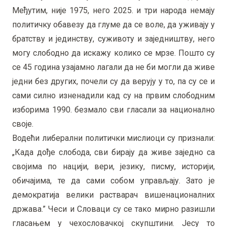
Међутим, није 1975, него 2025. и три народа немају
политичку обавезу да глуме да се воле, да уживају у
братству и јединству, суживоту и заједништву, него
могу слободно да искажу колико се мрзе. Пошто су
се 45 година узајамно лагали да не би могли да живе
једни без других, почели су да верују у то, па су се и
сами силно изненадили кад су на првим слободним
изборима 1990. безмало сви гласали за национално
своје.
Водећи либерални политички мислиоци су признали:
„Када дође слобода, сви бирају да живе заједно са
својима по нацији, вери, језику, писму, историји,
обичајима, те да сами собом управљају. Зато је
демократија велики растварач вишенационалних
држава.” Чеси и Словаци су се тако мирно разишли
гласањем у чехословачкој скупштини. Јесу то