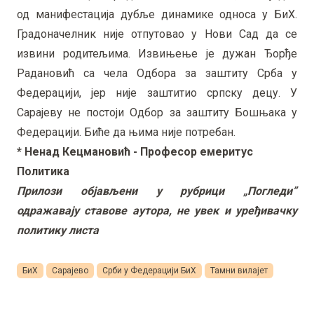
од манифестација дубље динамике односа у БиХ.
Градоначелник није отпутовао у Нови Сад да се
извини родитељима. Извињење је дужан Ђорђе
Радановић са чела Одбора за заштиту Срба у
Федерацији, јер није заштитио српску децу. У
Сарајеву не постоји Одбор за заштиту Бошњака у
Федерацији. Биће да њима није потребан.
* Ненад Кецмановић - Професор емеритус
Политика
Прилози објављени у рубрици „Погледи”
одражавају ставове аутора, не увек и уређивачку
политику листа
БиХ
Сарајево
Срби у Федерацији БиХ
Тамни вилајет