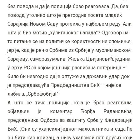
без повода и да је полиција брзо реаговала. Да, без
повода, утолико што је претходна посета младих
Сарајлија Новом Саду протекла у најбољем реду. Али
шта је био мотив „хулиганског напада”? Одговор на
то питање се из политичке коректности не спомиње,
јер је, кад је реч о Србима из Србије у муслиманском
Сарајеву, саморазумљив. Жељка Цвијановић, једина
у врху РС за којом још није расписана потерница –
било би незгодно да је оптуже за државни удар док
је председавајућа Председништва БиХ – није се
либила: „Србофобија!”
А што се тиче полиције, која је брзо реаговала,
објављен је коментар Ђорђа Радановића,
председника Одбора за заштиту Срба у Федерацији
БиХ. „Они су ухапсили једног малолетника и сада ће
он бити као кривац, а нису ухапсили пет других који