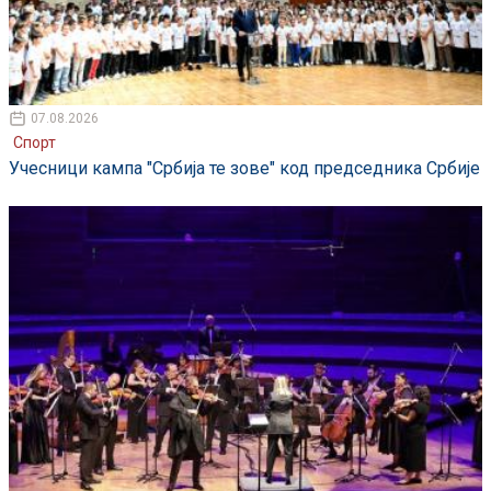
07.08.2026
Спорт
Учесници кампа "Србија те зове" код председника Србије