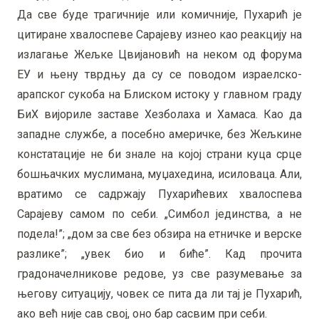
Да све буде трагичније или комичније, Пухарић је
цитиране хвалоспеве Сарајеву изнео као реакцију на
излагање Жељке Цвијановић на неком од форума
ЕУ и њену тврдњу да су се поводом израелско-
арапског сукоба на Блиском истоку у главном граду
БиХ вијориле заставе Хезболаха и Хамаса. Као да
западне службе, а посебно америчке, без Жељкине
констатације не би знале на којој страни куца срце
бошњачких муслимана, муџахедина, исиловаца. Али,
вратимо се садржају Пухарићевих хвалоспева
Сарајеву самом по себи. „Симбол јединства, а не
подела!”; „дом за све без обзира на етничке и верске
разлике”; „увек био и биће”. Кад прочита
градоначелникове редове, уз све разумевање за
његову ситуацију, човек се пита да ли тај је Пухарић,
ако већ није сав свој, оно бар сасвим при себи.