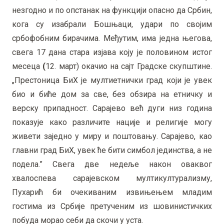
незгодно и по опстанак на функцији опасно да Србин,
кога су изабрали Бошњаци, удари по својим
србофобним бирачима. Међутим, има једна његова,
свега 17 дана стара изјава коју је половином истог
месеца
(
12. март) окачио на сајт Градске скупштине.
„Престоница БиХ је мултиетнички град који је увек
био и биће дом за све, без обзира на етничку и
верску припадност. Сарајево већ дуги низ година
показује како различите нације и религије могу
живети заједно у миру и поштовању. Сарајево, као
главни град БиХ, увек ће бити симбол јединства, а не
подела.” Свега две недеље након оваквог
хвалоспева сарајевском мултикултурализму,
Пухарић би очекиваним извињењем младим
гостима из Србије претученим из шовинистичких
побуда морао себи да скочи у уста.