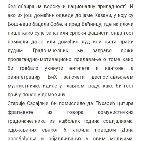
без обзира на верску и националну припадност”. И
ако их још домаћин одведе до јаме Казани, у коју су
Бошњаци бацали Србе, и пред Већницу, где на плочи
пише како су је запалили српски фашисти, онда гост
помисли да је или домаћин луд или њега прави
лудим. Градоначелник му заправо држи
пропагандно-мотивационо предавање о томе како
би требало укинути ентитете и кантоне, а
реинтеграцију БиХ започети васпостављањем
мултиетничке идиле у главном граду, како би гост
причу понео у домовину.
Старије Сарајлије би помислиле да Пухарић цитира
фрагменте из говора комунистичких
градоначелника из најбољих година социјализма,
одржаваних сваког 6. априла поводом Дана
ослобођења и објављиваних у свим медијима.