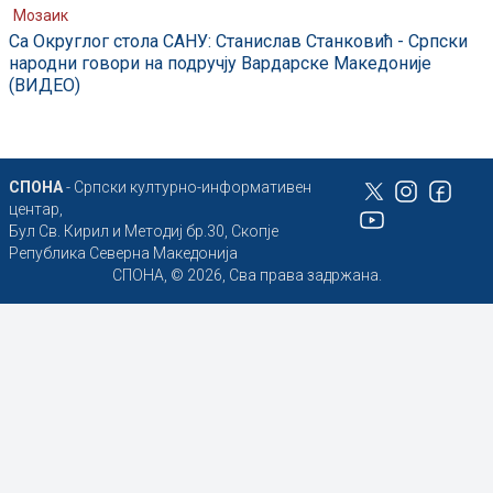
Мозаик
Са Округлог стола САНУ: Станислав Станковић - Српски
народни говори на подручју Вардарске Македоније
(ВИДЕО)
СПОНА
- Српски културно-информативен
центар,
Бул Св. Кирил и Методиј бр.30, Скопје
Република Северна Македонија
СПОНА, © 2026, Сва права задржана.