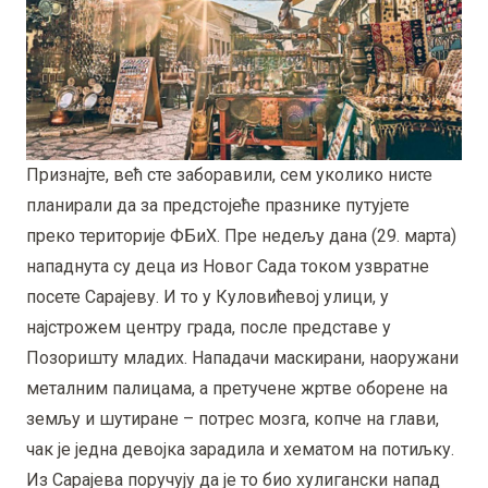
Признајте, већ сте заборавили, сем уколико нисте
планирали да за предстојеће празнике путујете
преко територије ФБиХ. Пре недељу дана (29. марта)
нападнута су деца из Новог Сада током узвратне
посете Сарајеву. И то у Куловићевој улици, у
најстрожем центру града, после представе у
Позоришту младих. Нападачи маскирани, наоружани
металним палицама, а претучене жртве оборене на
земљу и шутиране – потрес мозга, копче на глави,
чак је једна девојка зарадила и хематом на потиљку.
Из Сарајева поручују да је то био хулигански напад