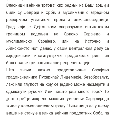
Власници већине трговачких радњи на Башчаршији
били су Јевреји и Срби, а муслимани с аграрном
реформом углавном пропали земљопоседници.
Град који је Дејтонским споразумом ентитетском
границом подељен на Српско Сарајево и
муслиманско Сарајево, или на Источно и
„блискоисточно”, данас, у свом централном делу са
заједничким институцијама представља ринг за
боксовање три националне репрезентације.
Шта значи лажно представљање Сарајева
градоначелника Пухарића? Лицемерје, безобразлук,
лаж или глупост на коју се једино може насмејати и
одмахнути руком? Или нешто још много горе? То
„још горе” је искрено масовно уверење Сарајлија да
живе у космополитском граду. Чињеница да у њему
више не станује велика већина предратних Срба, па