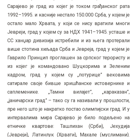
Сарајево је град из којег је током грађанског рата
1992–1995. и касније нестало 150.000 Срба, у којем је
остало мало Хрвата, у који се нису вратили многи
Јевреји, град у којем су за НДХ 1941–1945. усташе и
СС ханџар дивизија истребили и из њега протерали
више стотина хиљада Срба и Јевреја, град у којем је
Гаврило Принцип проглашен за српског терористу и
из којег је командовано Шуцкорима и Зеленим
кадром, град у којем су „потурице” вековима
сатирале своје бивше хришћанске истовернике и
саплеменике. „Тамни вилајет”, „караказан”,
„јаничарски град” – тако су га називали у прошлости,
пре него што је накратко постао олимпијски град. И у
интервалима мира Сарајево је било подељено на
етничке квартове: Ташлихан (Срби), Јехудија
(Јевреји), Латинлук (Хрвати), Махале (муслимани).