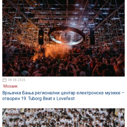
08.08.2026
Мозаик
Врњачка Бања регионални центар електронске музике –
отворен 19. Tuborg Beat x Lovefest