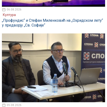
06.08.2026
Култура
„Профундис“ и Стефан Миленковић на „Охридском лету“
у предворју „Св. Софије“
05.08.2026