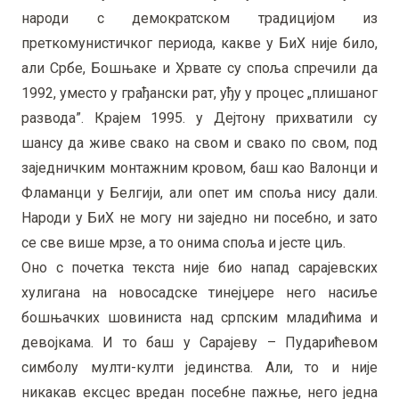
народи с демократском традицијом из
преткомунистичког периода, какве у БиХ није било,
али Србе, Бошњаке и Хрвате су споља спречили да
1992, уместо у грађански рат, уђу у процес „плишаног
развода”. Крајем 1995. у Дејтону прихватили су
шансу да живе свако на свом и свако по свом, под
заједничким монтажним кровом, баш као Валонци и
Фламанци у Белгији, али опет им споља нису дали.
Народи у БиХ не могу ни заједно ни посебно, и зато
се све више мрзе, а то онима споља и јесте циљ.
Оно с почетка текста није био напад сарајевских
хулигана на новосадске тинејџере него насиље
бошњачких шовиниста над српским младићима и
девојкама. И то баш у Сарајеву – Пударићевом
симболу мулти-култи јединства. Али, то и није
никакав ексцес вредан посебне пажње, него једна