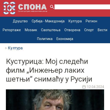
Друштво
Србија - Македонија
Култура
Регион
Репортаже
Мозаик
Саопштења
Отворена
Спорт
Вести
Политика
Економија
Култура
Кустурица: Мој следећи
филм „Инжењер лаких
шетњи” снимаћу у Русији
12.04.2024