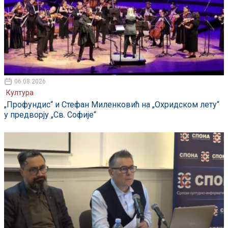
06.08.2026
Култура
„Профундис“ и Стефан Миленковић на „Охридском лету“
у предворју „Св. Софије“