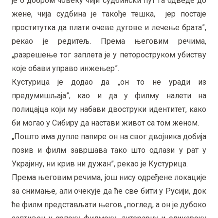
је о добром човеку чији судбински пут га одведе до
жене, чија судбина је такође тешка, јер постаје
проститутка да плати очеве дугове и лечење брата”,
рекао је редитељ. Према његовим речима,
„разрешење тог заплета је у петороструком убиству
које обави управо инжењер”.
Кустурица је додао да „он то не уради из
предумишљаја”, као и да у филму налети на
полицајца који му набави двоструки идентитет, како
би могао у Сибиру да настави живот са том женом.
„Пошто има дупле папире он на свог двојника добија
позив и филм завршава тако што одлази у рат у
Украјину, ни крив ни дужан”, рекао је Кустурица.
Према његовим речима, још нису одређене локације
за снимање, али очекује да ће све бити у Русији, док
ће филм представљати његов „поглед, а он је дубоко