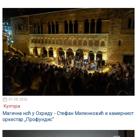
07.08.2026
Култура
Магична ноћ у Охриду - Стефан Миленковић и камерниот
оркестар „Профундис“