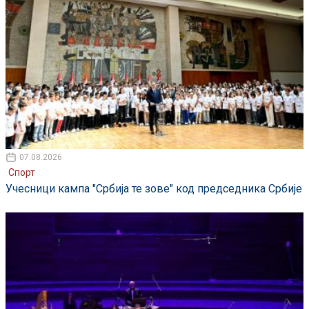
07.08.2026
Спорт
Учесници кампа "Србија те зове" код председника Србије