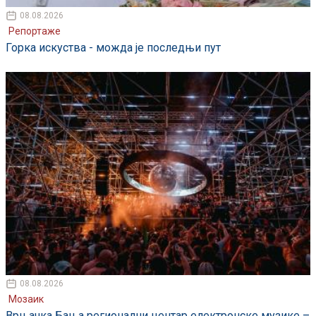
08.08.2026
Репортаже
Горка искуства - можда је последњи пут
08.08.2026
Мозаик
Врњачка Бања регионални центар електронске музике –