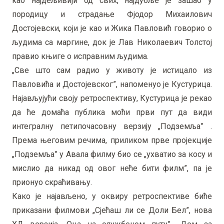
као најдељивији од свих, најдубље је зашао у
породицу и страдање Фјодор Михаилович
Достојевски, који је као и Жика Павловић говорио о
људима са маргине, док је Лав Николаевич Толстој
правио књиге о исправним људима.
„Све што сам радио у животу је истицало из
Павловића и Достојевског”, напоменуо је Кустурица.
Најављујући своју ретроспективу, Кустурица је рекао
да ће домаћа публика моћи први пут да види
интегралну петипочасовну верзију „Подземља” .
Према његовим речима, приликом прве пројекције
„Подземља” у Авала филму био се „ухватио за косу и
мислио да никад од овог неће бити филм”, па је
прионуо скраћивању.
Како је најављено, у оквиру ретроспективе биће
приказани филмови „Сјећаш ли се Доли Бел”, нова