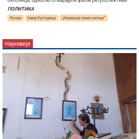
окосница, односно отварајући филм ретроспективе.
ПОЛИТИКА
Русија
Емир Кустурица
„Инжењер лаких шетњи”
Најновије