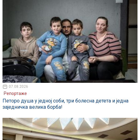
07.08.2026
Репортаже
Петоро душа у једној соби, три болесна детета и једна
заједничка велика борба!