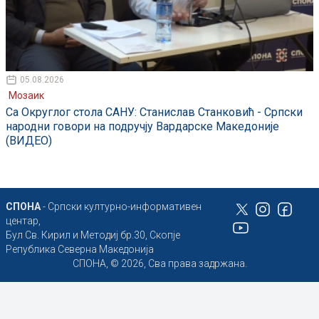
05.08.2026
Мозаик
Са Округлог стола САНУ: Станислав Станковић - Српски
народни говори на подручју Вардарске Македоније
(ВИДЕО)
СПОНА
- Српски културно-информативен
центар,
Бул Св. Кирил и Методиј бр.30, Скопје
Република Северна Македонија
СПОНА, © 2026, Сва права задржана.