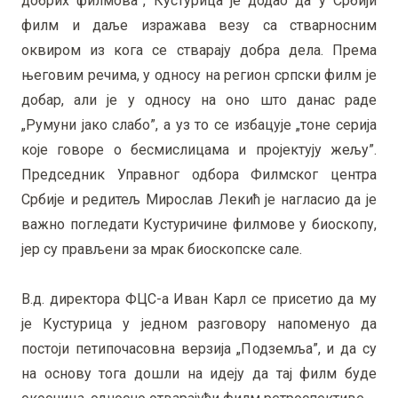
добрих филмова”, Кустурица је додао да у Србији
филм и даље изражава везу са стварносним
оквиром из кога се стварају добра дела. Према
његовим речима, у односу на регион српски филм је
добар, али је у односу на оно што данас раде
„Румуни јако слабо”, а уз то се избацује „тоне серија
које говоре о бесмислицама и пројектују жељу”.
Председник Управног одбора Филмског центра
Србије и редитељ Мирослав Лекић је нагласио да је
важно погледати Кустуричине филмове у биоскопу,
јер су прављени за мрак биоскопске сале.
В.д. директора ФЦС-а Иван Карл се присетио да му
је Кустурица у једном разговору напоменуо да
постоји петипочасовна верзија „Подземља”, и да су
на основу тога дошли на идеју да тај филм буде