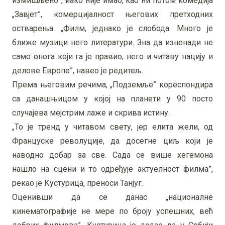
измишљено”, иако није имао, као ни потом комедија
„Завјет”, комерцијалност његових претходних
остварења. „Филм, једнако је слобода. Много је
ближе музици него литератури. Зна да изненади не
само онога који га је правио, него и читаву нацију и
делове Европе”, навео је редитељ.
Према његовим речима, „Подземље” кореспондира
са данашњицом у којој на планети у 90 посто
случајева мејстрим лаже и скрива истину.
„То је тренд у читавом свету, јер елита жели, од
Француске револуције, да досегне циљ који је
наводно добар за све. Сада се више хегемона
нашло на сцени и то одређује актуелност филма”,
рекао је Кустурица, преноси Танјуг.
Оценивши да се данас „националне
кинематографије не мере по броју успешних, већ