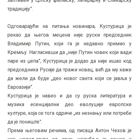
заптивен у српску филмску, литерарну и сликарску
традицију”.
Одговарајући на питања новинара, Кустурица је
рекао да његов мецена није руски председник
Владимир Путин, који га је недавно примио у
Кремљу. Нагласивши да „није Путин човек који вади
паре из џепа”, Кустурица је додао да није ишао код
председника Русије да тражи новац, већ да му каже
да жели да буде „део новог света који се јавља у
Евроазији”.
Кустурица је навео и да су руска литература и
музика есенцијални део еволуције европске
културе, која се тога одриче „из незнању или потребе
да је пониште”.
Према његовим речима, од писаца Антон Чехов је