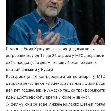
Редитељ Емир Кустурица најавио је данас своју
ретроспективу од 15. до 26. априла у МТС дворани, и
да ће предстојећи филм назван „Инжењер лаких
шетњи” снимати у Русији.
Кустурица је на конференцији за новинаре у МТС
дворани рекао да се на сценарију за нови филм ради
већ пет година, јер је „ужасно тешко транформисати
идеју Достојевског у време у коме живимо”.
„У филму који се зове Инжењер лаких шетњи прича