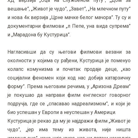
ХД верзија „Оца на службеном путу”, „Дом за
вешање”, „Живот је чудо”, „Завет”, „На млечном путу”
и нова 4к верзија „Црне мачке белог мачора”. Ту су и
документарни филмови „л Пепе, уна вида супрема”
и „Марадона бy Кустурица”.
Нагласивши да су његови филмови везани за
околности у којима су рађени, Кустурица је поменуо
колапс комунизма и почетак продаје деце, „као
социјални феномен који код нас добија катарзичну
форму”. Према његовим речима, у „Аризона Дреам”
је покушао да направи филм енглеског говорног
подручја, где се „спасавао надреализмом”, и који је
био успешан у Европи а неуспешан у Америци.
Кустурица је рекао да му је најдражи филм „Живот је
чудо”, „јер има тему из живота, није ништа