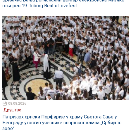
отворен 19. Tuborg Beat x Lovefest
08.08.2026
Друштво
Патријарх српски Порфирије у храму Светога Саве у
Београду угостио учеснике спортског кампа „Србија те
зове”