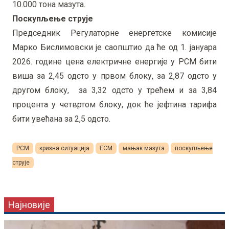
10.000 тона мазута.
Поскупљење струје
Председник Регулаторне енергетске комисије
Марко Бислимовски је саопштио да ће од 1. јануара
2026. године цена електричне енергије у РСМ бити
виша за 2,45 одсто у првом блоку, за 2,87 одсто у
другом блоку, за 3,32 одсто у трећем и за 3,84
процента у четвртом блоку, док ће јефтина тарифа
бити увећана за 2,5 одсто.
РСМ
кризна ситуација
ЕСМ
мањак мазута
поскупљење
струје
Најновије