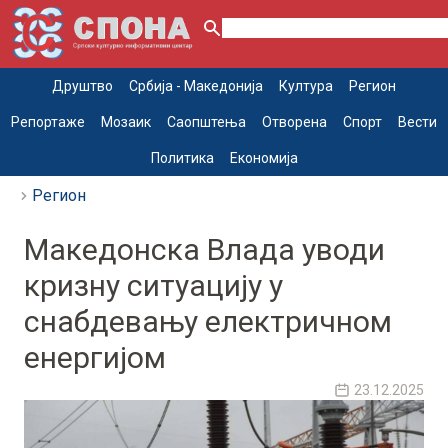
Друштво
Србија - Македонија
Култура
Регион
Репортаже
Мозаик
Саопштења
Отворена
Спорт
Вести
Политика
Економија
Регион
Македонска Влада уводи
кризну ситуацију у
снабдевању електричном
енергијом
23.12.2025