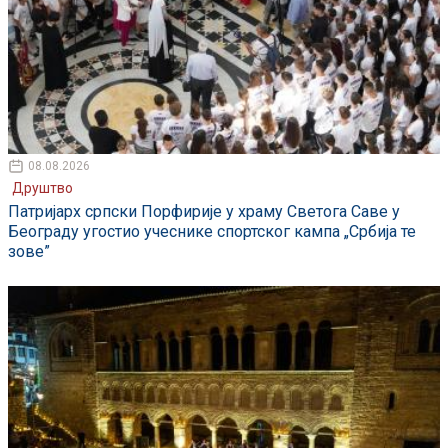
08.08.2026
Друштво
Патријарх српски Порфирије у храму Светога Саве у
Београду угостио учеснике спортског кампа „Србија те
зове”