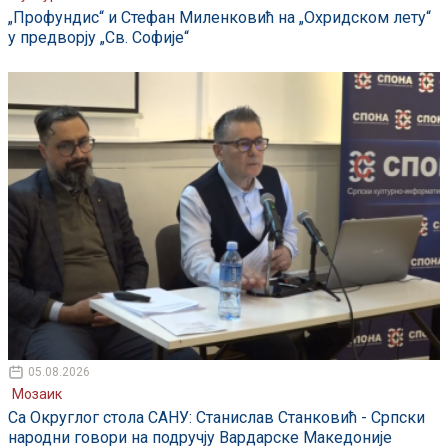
„Профундис“ и Стефан Миленковић на „Охридском лету“
у предворју „Св. Софије“
05.08.2026
Мозаик
Са Округлог стола САНУ: Станислав Станковић - Српски
народни говори на подручју Вардарске Македоније