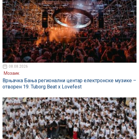
08.08.2026
Мозаик
Врњачка Бања регионални центар електронске музике –
отворен 19. Tuborg Beat x Lovefest