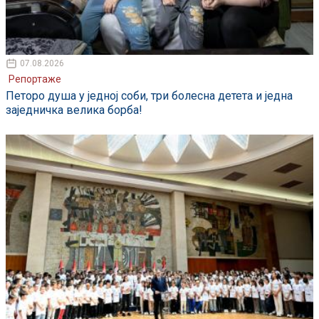
07.08.2026
Репортаже
Петоро душа у једној соби, три болесна детета и једна
заједничка велика борба!