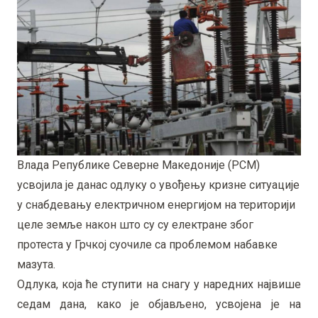
Влада Републике Северне Македоније (РСМ)
усвојила је данас одлуку о увођењу кризне ситуације
у снабдевању електричном енергијом на територији
целе земље након што су су електране због
протеста у Грчкој суочиле са проблемом набавке
мазута.
Одлука, која ће ступити на снагу у наредних највише
седам дана, како је објављено, усвојена је на