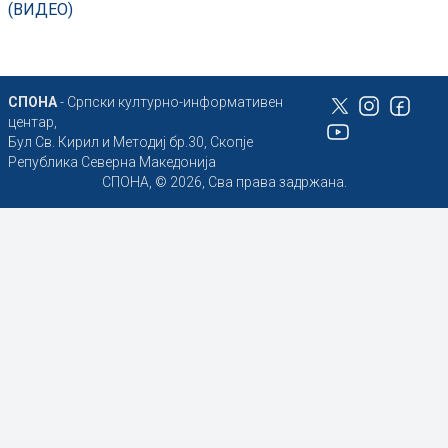
(ВИДЕО)
СПОНА
- Српски културно-информативен
центар,
Бул Св. Кирил и Методиј бр.30, Скопје
Република Северна Македонија
СПОНА, © 2026, Сва права задржана.