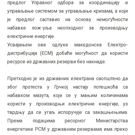
предлог Управног одбора за координацију и
управљање системом за управљање кризама, а који
је предлог саставио на основу немогућности
набавке лож-уља неопходног за производњу
електричне енергије.
Усвајањем ове одлуке македонска Електро-
дистрибуција (ЕСМ) добиће могућност да користи
ресурсе из државних резерви без накнаде.
Претходно је из државних електрана саопштено да
због протеста у Грчкој настају потешкоћа са
набавком мазута, који се у мањим количинама
користи у производњи електричне енергије, уз
тврдњу да се угаљ испоручује са закашњењима.
Према подацима ресорног Министарства
енергетике РСМ у државним резервама има преко