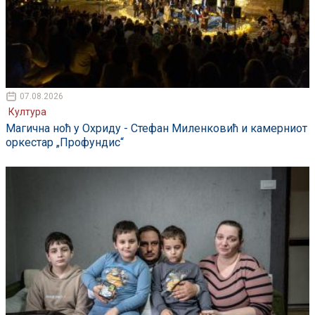
07.08.2026
Култура
Магична ноћ у Охриду - Стефан Миленковић и камерниот
оркестар „Профундис“