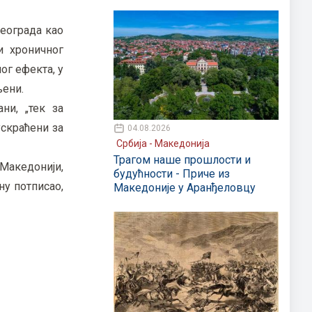
еограда као
и хроничног
ог ефекта, у
љени.
ни, „тек за
ускраћени за
04.08.2026
Србија - Македонија
Трагом наше прошлости и
Македонији,
будућности - Приче из
ну потписао,
Македоније у Аранђеловцу