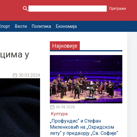
Спорт
Вести
Политика
Економија
Најновије
сцима у
30.03.2024
06.08.2026
Култура
„Профундис“ и Стефан
Миленковић на „Охридском
лету“ у предворју „Св. Софије“