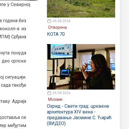
мпе у Северној
а година без
05.08.2026
Отворена
еоколп-а из
КОТА 70
МПМ) Срђана
тнута понуда
 део српске
ј ситуацији.
 сада такође
05.08.2026
Мозаик
таву Адрија
Охрид - Свети град: црквена
архитектура XIV века -
доставља се
предавање Јасмине С. Ћирић
(ВИДЕО)
утер међутим