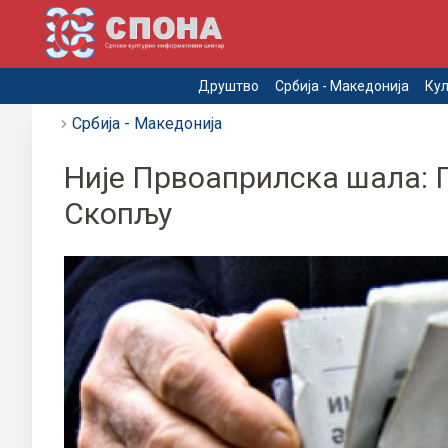
Друштво
Србија - Македонија
Кул
Србија - Македонија
Није Првоаприлска шала: 
Скопљу