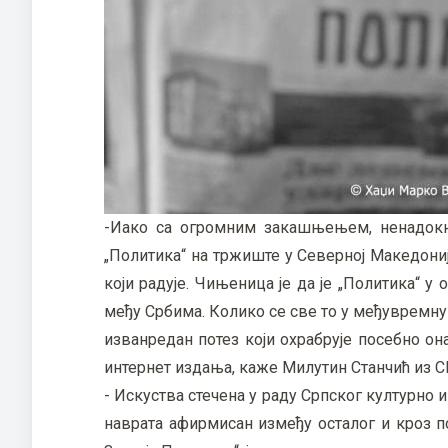
-Иако са огромним закашњењем, ненадокн
„Политика“ на тржиште у Северној Македони
који радује. Чињеница је да је „Политика“ у
међу Србима. Колико се све то у међувремну о
изванредан потез који охрабрује посебно о
интернет издања, каже Милутин Станчић из 
- Искуства стечена у раду Српског културно
наврата афирмисан између осталог и кроз 