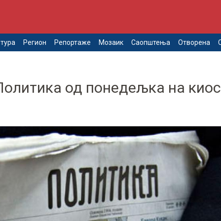
тура
Регион
Репортаже
Мозаик
Саопштења
Отворена
Политика од понедељка на кио