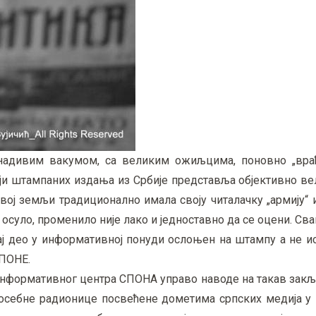
адивим вакумом, са великим ожиљцима, поновно „вра
ји штампаних издања из Србије представља објективно ве
 овој земљи традиционално имала своју читалачку „армију“ 
суло, променило није лако и једноставно да се оцени. Свак
нај део у информативној понуди ослоњен на штампу а не 
СПОНЕ.
 информативног центра СПОНА управо наводе на такав зак
посебне радионице посвећене дометима српских медија у 