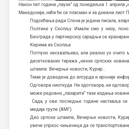
Након пет година „паузе“ од понедељка 1. априла 
Македонији, наћи ће се пласман и за дневни лист 
Подсећања ради Спона је једина писала, алар
Полтике у Скопљу. Имали смо у низу, пон
Београда у партнерској сарадњи са крахир
Керима из Скопља.
Потпуно несхватљиво, али реално уз очито м
десеткованих тиража „неких српских новин
штампе: Вечерње новости, Курир...
Тиме је доведена до апсурда и ироније инфо
Одговора ниоткуда. Ни одоговора, ни одгово
може редовно „пазарити“ тазе издања новине 
Сада, у ове последње године наставља се 
медија групе (АМГ).
Део српске штампе, Вечерње новости, Кури
увече упркос чињеници да се транспортоване