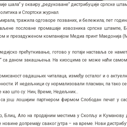
„није шала“ у оквиру „редуковане“ дистрибуције српске шта
Политика и Спортски журнал.
мирала, тражила одговоре позваних, и бележила; пет годин
овљене пословне промашаје извозника српске штампе, Б
аном и презадуженом компанијом Медиа принт Маедонија (
едијско прећуткивање, готово у потаји наставља се наме
а“ са даном закашњења. На киосцима се може наћи самом
рмисаност овдашњих читалаца, између осталог и о актуелно
рности. И недељници су нормализовали пласман, па тако се
као што су: Нин, Време, Недељник...
са још лошијим партнером фирмом Слободан печат у сас
р, Блиц, Ало на продајним местима у Скопљу и Куманову 
 новине допремају сваког јутра – на време. Нови дистриб