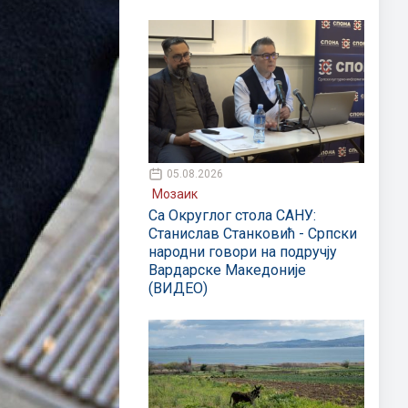
05.08.2026
Мозаик
Са Округлог стола САНУ:
Станислав Станковић - Српски
народни говори на подручју
Вардарске Македоније
(ВИДЕО)