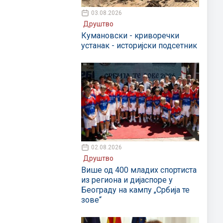
03.08.2026
Друштво
Кумановски - криворечки
устанак - историјски подсетник
02.08.2026
Друштво
Више од 400 младих спортиста
из региона и дијаспоре у
Београду на кампу „Србија те
зове“