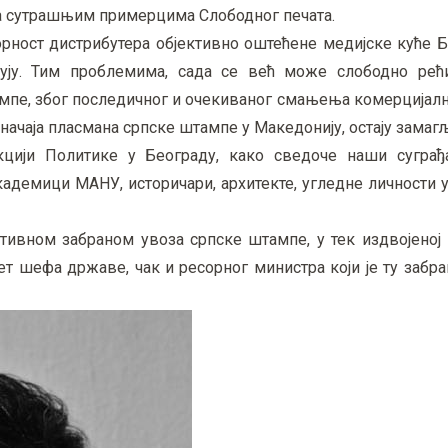
са сутрашњим примерцима Слободног печата.
рност дистрибутера објективно оштећене медијске куће Б
кују. Тим проблемима, сада се већ може слободно рећ
мпе, због последичног и очекиваног смањења комерцијалн
начаја пласмана српске штампе у Македонију, остају замаг
цији Политике у Београду, како сведоче наши суграђа
кадемици МАНУ, историчари, архитекте, угледне личности 
тивном забраном увоза српске штампе, у тек издвојеној 
ет шефа државе, чак и ресорног министра који је ту забра