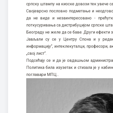
српску штампу на киоске довози тек увече 
Својеврсно пословно подметање и неодгово
да не виде и незаинтересовано - прећут
поткусуривања са дистрибуцијом српске шта
Београду не желе да се баве. Други ефекти з
Јављали су се у Центру Спона и у редак
информацију“, интеклекуталци, професори, а
„свој лист“.
Подсећају се и да је овдашњом администра
Политика била изузетак и стизала је у кабин
поглавари МПЦ...