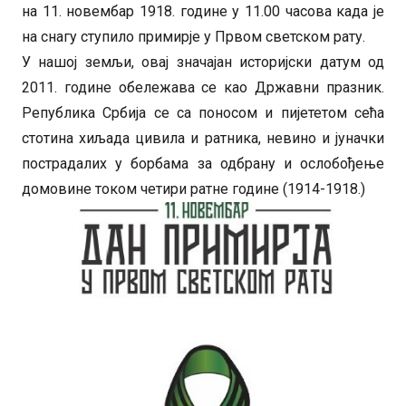
на 11. новембар 1918. године у 11.00 часова када је
на снагу ступило примирје у Првом светском рату.
У нашој земљи, овај значајан историјски датум од
2011. године обележава се као Државни празник.
Република Србија се са поносом и пијететом сећа
стотина хиљада цивила и ратника, невино и јуначки
пострадалих у борбама за одбрану и ослобођење
домовине током четири ратне године (1914-1918.)