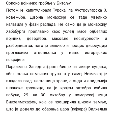
Српско војничко гробље у Битољу
Потом је капитулирала Турска, па Аустроугарска 3.
новембра. Двојна монархија се тада увелико
налазила у фази распада. Не само да је монархију
Хабзбурга преплавио хаос услед масе одбеглих
војника, дезертера, масовне несигурности и
разбојништва, него је започео и процес дисолуције
прогласима отцепљења у више историјских
покрајина.
Паралелно, Западни фронт био је на ивици пуцања,
због стања немачких трупа, а у самој Немачкој је
владала глад, несташица хране, а онда и епидемија
шпанске грознице, па је крајем октобра избила
побуна, 29. на 30. октобар у поморској луци
Вилхелмсхафен, која се проширила широм земље,
што је довело до обарања цара (кајзера) Вилхелма