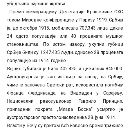
убедљиво највише жртава.
Према меморандуму Делегације Краљевине СХС
током Мировне конференције у Паризу 1919, Србија
је, до октобра 1915. мобилисала 707.343 лица, дакле
24 одсто популације или 40 процената мушког
становништва. По истом извору, укупни губици
Србије били су 1.247.435 људи, односно 28 процената
популације из 1914. године.
Војних губитака је било 402.435, а цивилних 845.000.
Аустроугарска је као изговор за напад на Србију,
чиме је започела Светски рат, искористила погибију
Франца Фердинанда, на Видовдан у Сарајеву.
Национални револуционар Гаврило Принцип,
припадник покрета „Млада Босна” усмртио је
аустроугарског престолонаследника 28. јуна 1914.
Власти у Бечу су притом већ извесно време тражиле