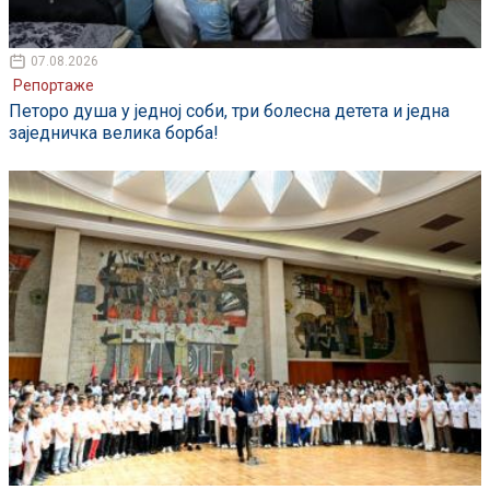
07.08.2026
Репортаже
Петоро душа у једној соби, три болесна детета и једна
заједничка велика борба!