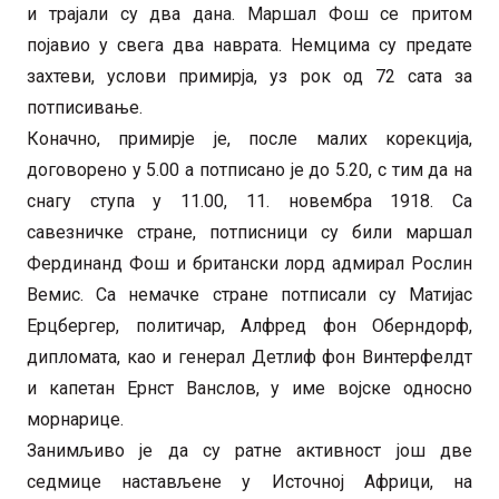
и трајали су два дана. Маршал Фош се притом
појавио у свега два наврата. Немцима су предате
захтеви, услови примирја, уз рок од 72 сата за
потписивање.
Коначно, примирје је, после малих корекција,
договорено у 5.00 а потписано је до 5.20, с тим да на
снагу ступа у 11.00, 11. новембра 1918. Са
савезничке стране, потписници су били маршал
Фердинанд Фош и британски лорд адмирал Рослин
Вемис. Са немачке стране потписали су Матијас
Ерцбергер, политичар, Алфред фон Оберндорф,
дипломата, као и генерал Детлиф фон Винтерфелдт
и капетан Ернст Ванслов, у име војске односно
морнарице.
Занимљиво је да су ратне активност још две
седмице настављене у Источној Африци, на