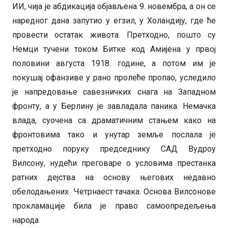
ИИ, чија је абдикација објављена 9. новембра, а он се
наредног дана запутио у егзил, у Холандију, где ће
провести остатак живота. Претходно, пошто су
Немци тучени током Битке код Амијена у првој
половини августа 1918. године, а потом им је
покушај офанзиве у рано пролеће пропао, уследило
је напредовање савезничких снага на Западном
фронту, а у Берлину је завладала паника. Немачка
влада, суочена са драматичним стањем како на
фронтовима тако и унутар земље послала је
претходно поруку председнику САД Вудроу
Вилсону, нудећи преговаре о условима престанка
ратних дејства на основу његових недавно
обелодањених Четрнаест тачака. Основа Вилсонове
прокламације била је право самоопредељења
народа.