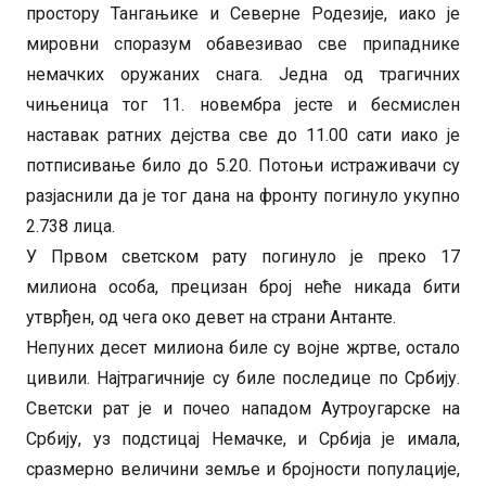
простору Тангањике и Северне Родезије, иако је
мировни споразум обавезивао све припаднике
немачких оружаних снага. Једна од трагичних
чињеница тог 11. новембра јесте и бесмислен
наставак ратних дејства све до 11.00 сати иако је
потписивање било до 5.20. Потоњи истраживачи су
разјаснили да је тог дана на фронту погинуло укупно
2.738 лица.
У Првом светском рату погинуло је преко 17
милиона особа, прецизан број неће никада бити
утврђен, од чега око девет на страни Антанте.
Непуних десет милиона биле су војне жртве, остало
цивили. Најтрагичније су биле последице по Србију.
Светски рат је и почео нападом Аутроугарске на
Србију, уз подстицај Немачке, и Србија је имала,
сразмерно величини земље и бројности популације,