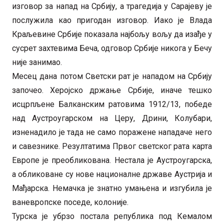
изговор за напад на Србију, а трагедија у Сарајеву је
послужила као пригодан изговор. Иако је Влада
Краљевине Србије показала најбољу вољу да изађе у
сусрет захтевима Беча, одговор Србије никога у Бечу
није занимао.
Месец дана потом Светски рат је нападом на Србију
започео. Херојско држање Србије, иначе тешко
исцрпљене Балканским ратовима 1912/13, победе
над Аустроугарском на Церу, Дрини, Колубари,
изненадило је тада не само поражене нападаче него
и савезнике. Резултатима Првог светског рата карта
Европе је преобликована. Нестала је Аустроугарска,
а обликоване су нове националне државе Аустрија и
Мађарска. Немачка је знатно умањена и изгубила је
ваневропске поседе, колоније.
Турска је убрзо постала република под Кемалом