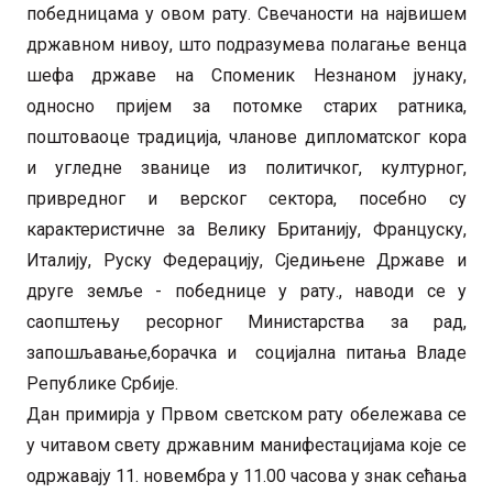
победницама у овом рату. Свечаности на највишем
државном нивоу, што подразумева полагање венца
шефа државе на Споменик Незнаном јунаку,
односно пријем за потомке старих ратника,
поштоваоце традиција, чланове дипломатског кора
и угледне званице из политичког, културног,
привредног и верског сектора, посебно су
карактеристичне за Велику Британију, Француску,
Италију, Руску Федерацију, Сједињене Државе и
друге земље - победнице у рату., наводи се у
саопштењу ресорног Министарства за рад,
запошљавање,борачка и социјална питања Владе
Републике Србије.
Дан примирја у Првом светском рату обележава се
у читавом свету државним манифестацијама које се
одржавају 11. новембра у 11.00 часова у знак сећања