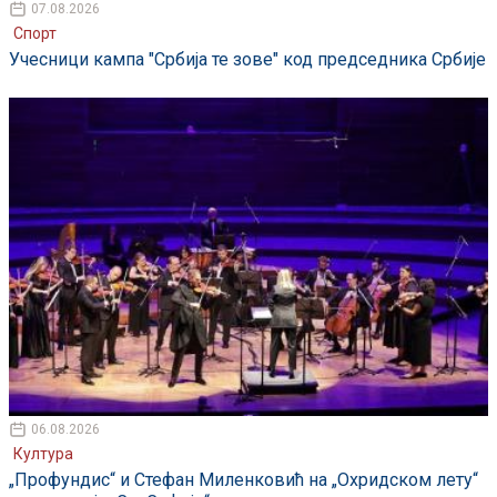
07.08.2026
Спорт
Учесници кампа "Србија те зове" код председника Србије
06.08.2026
Култура
„Профундис“ и Стефан Миленковић на „Охридском лету“