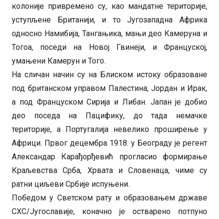
колоније привремено су, као мандатне територије,
уступљене Британији, и то Југозападна Африка
односно Намибија, Тангањика, мањи део Камеруна и
Тогоа, поседи на Новој Гвинеји, и Француској,
умањени Камерун и Того.
На сличан начин су на Блиском истоку образоване
под британском управом Палестина, Јордан и Ирак,
а под Француском Сирија и Либан. Јапан је добио
део поседа на Пацифику, до тада немачке
територије, а Португалија невелико проширење у
Африци. Првог децембра 1918. у Београду је регент
Александар Карађорђевић прогласио формирање
Краљевства Срба, Хрвата и Словенаца, чиме су
ратни циљеви Србије испуњени.
Победом у Светском рату и образовањем државе
СХС/Југославије, коначно је остварено потпуно