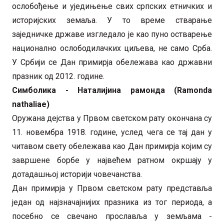
ослобођење и уједињење свих српских етничких и
историјских земаља. У то време стварање
заједничке државе изгледало је као пуно остварење
национално ослободилачких циљева, не само Срба.
У Србији се Дан примирја обележава као државни
празник од 2012. године.
Симболика - Наталијина рамонда (Ramonda
nathaliae)
Оружана дејства у Првом светском рату окончана су
11. новембра 1918. године, услед чега се тај дан у
читавом свету обележава као Дан примирја којим су
завршене борбе у највећем ратном окршају у
дотадашњој историји човечанства.
Дан примирја у Првом светском рату представља
један од најзначајнијих празника из тог периода, а
посебно се свечано прославља у земљама -