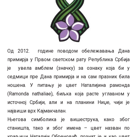
Од 2012. године поводом обележавања Дана
примирја у Првом светском рату Република Србија
je увела амблем (значку) за ознаку која би у
седмици пре Дана примирја и на сам празник била
ношена. У питању је цвет Наталијина рамонда
(Ramonda nathaliae), биљка која расте углавном у
источној Србији, али и на планини Ниџе, чији је
највиши врх Кајмакчалан.
Његова симболика је вишеструка, како због
станишта, тако и због имена – цвет назван по
краљици Наталији Обреновић, познат је и као цвет