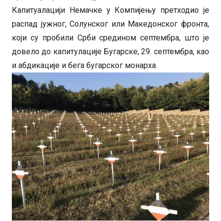
Капитуалацији Немачке у Компијењу претходио је
распад јужног, Солунског или Македонског фронта,
који су пробили Срби средином септембра, што је
довело до капитулације Бугарске, 29. септембра, као
и абдикације и бега бугарског монарха.