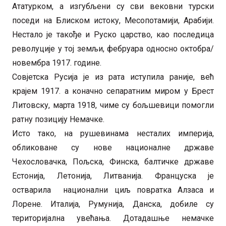
Ататурком, а изгубљени су сви вековни турски
поседи на Блиском истоку, Месопотамији, Арабији.
Нестало је такође и Руско царство, као последица
револуције у тој земљи, фебруара односно октобра/
новембра 1917. године.
Совјетска Русија је из рата иступила раније, већ
крајем 1917. а коначно сепаратним миром у Брест
Литовску, марта 1918, чиме су бољшевици помогли
ратну позицију Немачке.
Исто тако, на рушевинама несталих империја,
обликоване су нове националне државе
Чехословачка, Пољска, Финска, балтичке државе
Естонија, Летонија, Литванија. Француска је
остварила национални циљ повратка Алзаса и
Лорене. Италија, Румунија, Данска, добиле су
територијална увећања. Дотадашње немачке