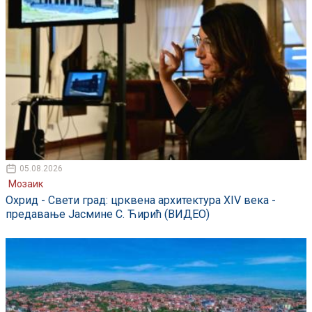
05.08.2026
Мозаик
Охрид - Свети град: црквена архитектура XIV века -
предавање Јасмине С. Ћирић (ВИДЕО)