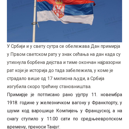
У Србији и у свету сутра се обележава Дан примирја
у Првом светском рату у знак сећања на дан када су
утихнула борбена дејства и тиме окончан најразорни
рат који је историја до тада забележила, у коме је
страдало више од 17 милиона људи, а Србија
изгубила скоро трећину становништва.
Примирје је потписано рано ујутру 11. новембра
1918. године у железничком вагону у Франкпорту, у
шуми код варошице Компијењ у Француској, а на
снагу ступило у 11.00 сати по средњеевропском
времену, преноси Танјуг.