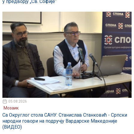
у предворју „Св. Софије“
05.08.2026
Мозаик
Са Округлог стола САНУ: Станислав Станковић - Српски
народни говори на подручју Вардарске Македоније
(ВИДЕО)