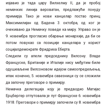
изјавио је тада цару Вилхелму II, да је пробој
немачких линија вероватан, предлажући понуду
примирја. Тако је нови канцелар постао принц
Максимилијан од Бадена 3. октобра, од ког је
очекивано да Немачку поведе ка миру. Управо он је
9. новембра прогласио обарање монархије, да би се
потом повукао са позиције канцелара у корист
социјалдемократе Фридриха Еберта.
Следили су апели председнику Вилсону. Владе
Француске, Британије и Италије нису међутим биле
одушевљене Вилсоновом идејом самоопредељења,
ипак коначно, 5. новембра савезници су се сложили
да започну преговоре о примирју.
Немачка делегација коју је предводио Матијас
Ерцбергер отпутовала је пут Француске 6. новембра
1918. Преговори о примирју започели су 8. новембра