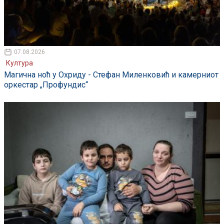
07.08.2026
Култура
Магична ноћ у Охриду - Стефан Миленковић и камерниот
оркестар „Профундис“