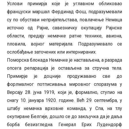
Услови примирја које је углавном обликовао
француски маршал Фердинад Фош, подразумевали
су по обустави непријатељстава, повлачење Немаца
источно од Рајне, савезничку окупацију Рајнске
области, предају немачке ратне технике, авиона,
пловила, војног материјала. Подразумевало се
ослобађање заточених или интернираних.
Поморска блокада Немачке је настављена, а разрада
опсега репарација је остављена за стручна тела.
Примирје је доцније продужавано све до
форлмалног потписивања мировног споразума у
Версају 28. јуна 1919, који је, формално, ступио на
снагу 10. јануара 1920. године. Већ 29. септембра, у
штабу немачка врховне команда, у Спа, на тлу
окупиране Белгије, дошло се до закључка да је даља
борба безизгледна. Генерал Ерих Лудендорф