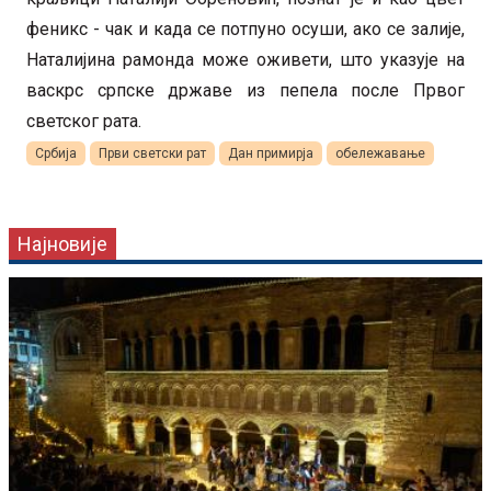
феникс - чак и када се потпуно осуши, ако се залије,
Наталијина рамонда може оживети, што указује на
васкрс српске државе из пепела после Првог
светског рата.
Србија
Први светски рат
Дан примирја
обележавање
Најновије