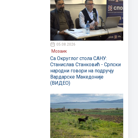
05.08.2026
Мозаик
Са Округлог стола САНУ:
Станислав Станковић - Српски
народни говори на подручју
Вардарске Македоније
(ВИДЕО)