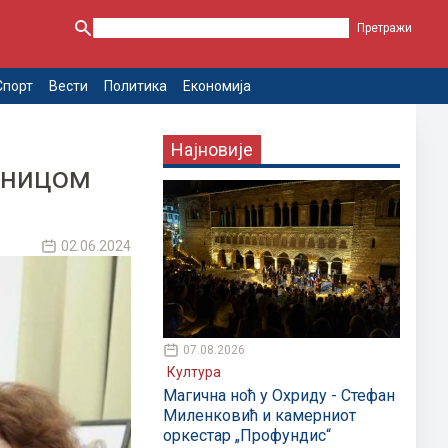
Спорт
Вести
Политика
Економија
Најновије
дницом
02.06.2024
07.08.2026
Култура
Магична ноћ у Охриду - Стефан
Миленковић и камерниот
оркестар „Профундис“