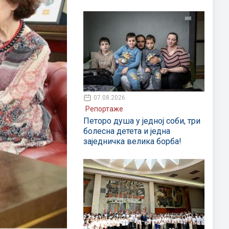
07.08.2026
Репортаже
Петоро душа у једној соби, три
болесна детета и једна
заједничка велика борба!