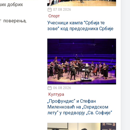
ших добрих
07.08.2026
Спорт
г поверења,
Учесници кампа "Србија те
зове" код председника Србије
06.08.2026
Култура
„Профундис“ и Стефан
Миленковић на „Охридском
лету“ у предворју „Св. Софије“