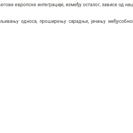
његове европске интеграције, између осталог, зависе од на
бљивању односа, проширењу сарадње, јачању међусобно