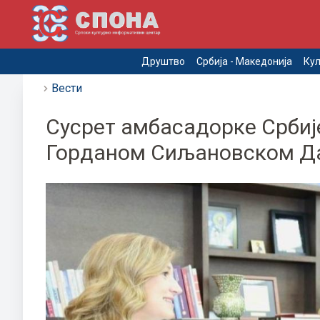
Друштво
Србија - Македонија
Кул
Вести
Сусрет амбасадорке Србиј
Горданом Сиљановском Д