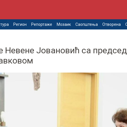
тура
Регион
Репортаже
Мозаик
Саопштења
Отворена
е Невене Јовановић са предсе
авковом