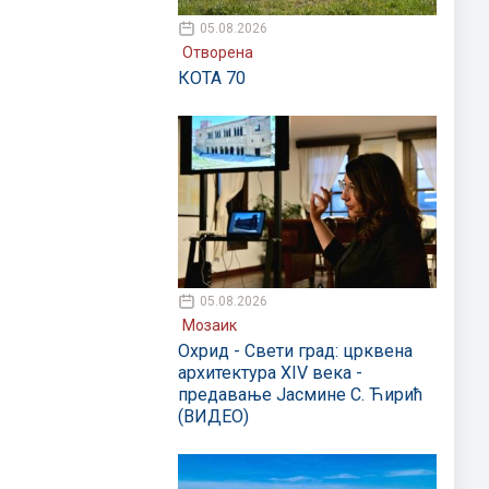
05.08.2026
Отворена
КОТА 70
05.08.2026
Мозаик
Охрид - Свети град: црквена
архитектура XIV века -
предавање Јасмине С. Ћирић
(ВИДЕО)