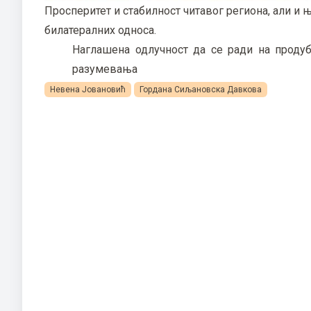
Просперитет и стабилност читавог региона, али и 
билатералних односа.
Наглашена одлучност да се ради на проду
разумевања
Невена Јовановић
Гордана Сиљановска Давкова