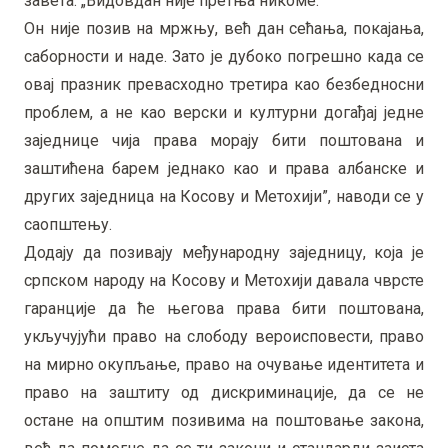
завета. „Видовдан није претња никоме.
Он није позив на мржњу, већ дан сећања, покајања,
саборности и наде. Зато је дубоко погрешно када се
овај празник превасходно третира као безбедносни
проблем, а не као верски и културни догађај једне
заједнице чија права морају бити поштована и
заштићена барем једнако као и права албанске и
других заједница на Косову и Метохији”, наводи се у
саопштењу.
Додају да позивају међународну заједницу, која је
српском народу на Косову и Метохији давала чврсте
гаранције да ће његова права бити поштована,
укључујући право на слободу вероисповести, право
на мирно окупљање, право на очување идентитета и
право на заштиту од дискриминације, да се не
остане на општим позивима на поштовање закона,