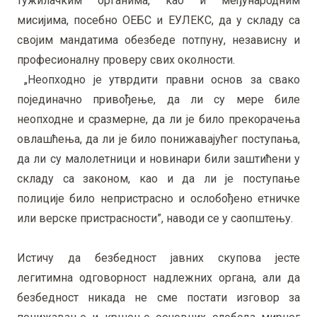
тужилачким органима, као и међународним
мисијима, посебно ОЕБС и ЕУЛЕКС, да у складу са
својим мандатима обезбеде потпуну, независну и
професионалну проверу свих околности.
„Неопходно је утврдити правни основ за свако
појединачно привођење, да ли су мере биле
неопходне и сразмерне, да ли је било прекорачења
овлашћења, да ли је било понижавајућег поступања,
да ли су малолетници и новинари били заштићени у
складу са законом, као и да ли је поступање
полиције било непристрасно и ослобођено етничке
или верске пристрасности”, наводи се у саопштењу.
Истичу да безбедност јавних скупова јесте
легитимна одговорност надлежних органа, али да
безбедност никада не сме постати изговор за