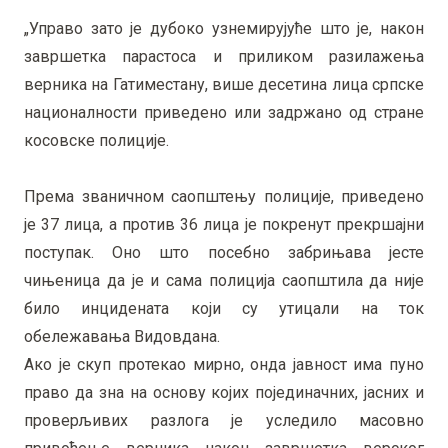
„Управо зато је дубоко узнемирујуће што је, након
завршетка парастоса и приликом разилажења
верника на Гатиместану, више десетина лица српске
националности приведено или задржано од стране
косовске полиције.
Према званичном саопштењу полиције, приведено
је 37 лица, а против 36 лица је покренут прекршајни
поступак. Оно што посебно забрињава јесте
чињеница да је и сама полиција саопштила да није
било инцидената који су утицали на ток
обележавања Видовдана.
Ако је скуп протекао мирно, онда јавност има пуно
право да зна на основу којих појединачних, јасних и
проверљивих разлога је уследило масовно