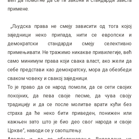
већ да помогне да се ти закони и стандарди заиста
примене.
„Људска права не смеју зависити од тога којој
заједници неко припада, нити се европски и
демократски стандарди смеју селективно
примењивати. Не тражимо никакве привилегије, већ
само минимум права који свака власт, ако жели да
себе представи као демократску, мора да обезбеди
сваком човеку и свакој заједници.
То је право да се народ помоли, да се сети својих
покојних, да пева своје песме, да чува своју
традицију и да се после молитве врати кући без
страха да ће неко бити приведен, понижен или
кажњен зато што је био део свог народа и своје
Цркве”, наводи се у саопштењу.