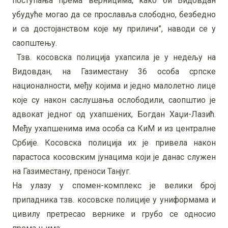
поступања према верницима, како би Видовдан
убудуће могао да се прославља слободно, безбедно
и са достојанством које му приличи”, наводи се у
саопштењу.
Тзв. косовска полиција ухапсила је у недељу на
Видовдан, на Газиместану 36 особа српске
националности, међу којима и једно малолетно лице
које су након саслушања ослободили, саопштио је
адвокат једног од ухапшених, Богдан Хаџи-Лазић.
Међу ухапшенима има особа са КиМ и из централне
Србије. Косовска полиција их је привела након
парастоса косовским јунацима који је данас служен
на Газиместану, преноси Танјуг.
На улазу у спомен-комплекс је велики број
припадника тзв. косовске полиције у униформама и
цивилу претресао вернике и грубо се односио