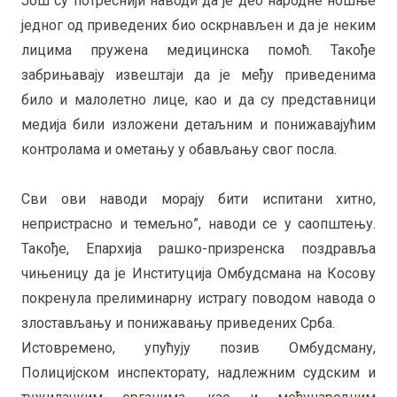
Још су потреснији наводи да је део народне ношње
једног од приведених био оскрнављен и да је неким
лицима пружена медицинска помоћ. Такође
забрињавају извештаји да је међу приведенима
било и малолетно лице, као и да су представници
медија били изложени детаљним и понижавајућим
контролама и ометању у обављању свог посла.
Сви ови наводи морају бити испитани хитно,
непристрасно и темељно”, наводи се у саопштењу.
Такође, Епархија рашко-призренска поздравља
чињеницу да је Институција Омбудсмана на Косову
покренула прелиминарну истрагу поводом навода о
злостављању и понижавању приведених Срба.
Истовремено, упућују позив Омбудсману,
Полицијском инспекторату, надлежним судским и