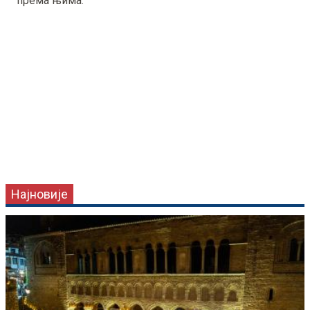
према њима.
Најновије