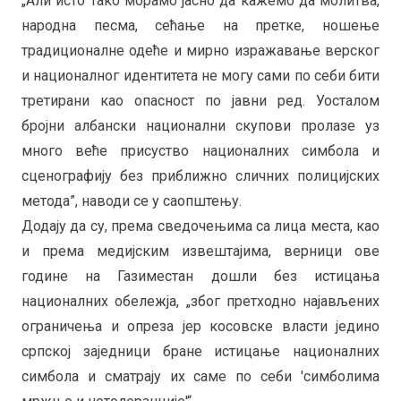
„Али исто тако морамо јасно да кажемо да молитва,
народна песма, сећање на претке, ношење
традиционалне одеће и мирно изражавање верског
и националног идентитета не могу сами по себи бити
третирани као опасност по јавни ред. Уосталом
бројни албански национални скупови пролазе уз
много веће присуство националних симбола и
сценографију без приближно сличних полицијских
метода”, наводи се у саопштењу.
Додају да су, према сведочењима са лица места, као
и према медијским извештајима, верници ове
године на Газиместан дошли без истицања
националних обележја, „због претходно најављених
ограничења и опреза јер косовске власти једино
српској заједници бране истицање националних
симбола и сматрају их саме по себи 'симболима