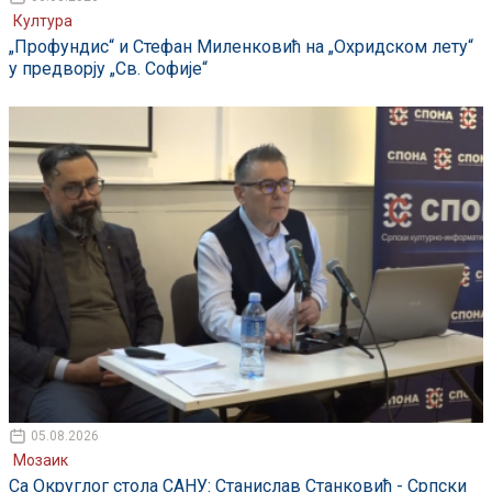
Култура
„Профундис“ и Стефан Миленковић на „Охридском лету“
у предворју „Св. Софије“
05.08.2026
Мозаик
Са Округлог стола САНУ: Станислав Станковић - Српски