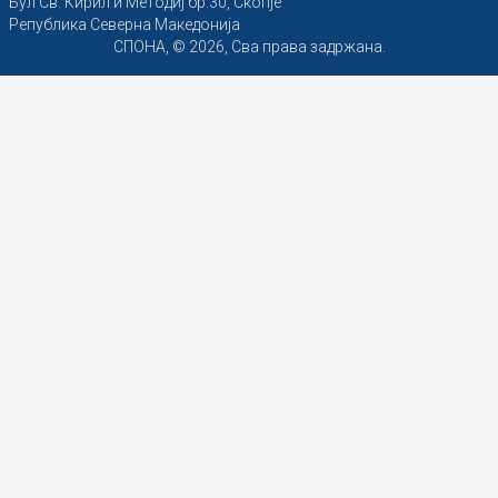
Бул Св. Кирил и Методиј бр.30, Скопје
Република Северна Македонија
СПОНА, © 2026, Сва права задржана.