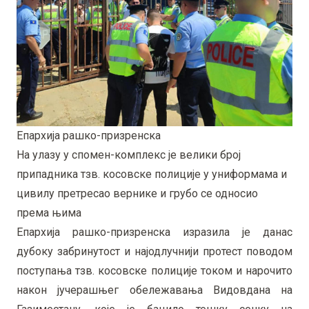
Епархија рашко-призренска
На улазу у спомен-комплекс је велики број
припадника тзв. косовске полиције у униформама и
цивилу претресао вернике и грубо се односио
према њима
Епархија рашко-призренска изразила је данас
дубоку забринутост и најодлучнији протест поводом
поступања тзв. косовске полиције током и нарочито
након јучерашњег обележавања Видовдана на