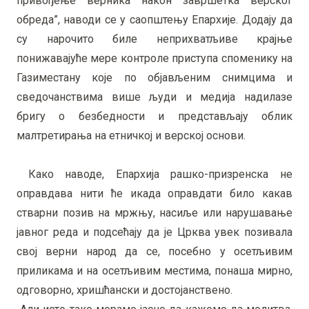
привођење верника након завршетка верског
обреда”, наводи се у саопштењу Епархије. Додају да
су нарочито биле неприхватљиве крајње
понижавајуће мере контроле приступа споменику на
Газиместану које по објављеним снимцима и
сведочанствима више људи и медија надилазе
бригу о безбедности и представљају облик
малтретирања на етничкој и верској основи.
Како наводе, Епархија рашко-призренска не
оправдава нити ће икада оправдати било какав
стварни позив на мржњу, насиље или нарушавање
јавног реда и подсећају да је Црква увек позивала
свој верни народ да се, посебно у осетљивим
приликама и на осетљивим местима, понаша мирно,
одговорно, хришћански и достојанствено.