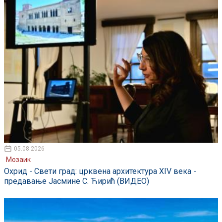
05.08.2026
Мозаик
Охрид - Свети град: црквена архитектура XIV века -
предавање Јасмине С. Ћирић (ВИДЕО)