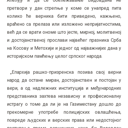
Апелују и да се обележавање Видовдана не
претвори у дан стрепње у коме се унапред пита
колико ће верника бити приведено, кажњено,
враћено са прелаза или изложено непријатностима,
већ да се врати ономе што јесте, мирној, молитвеној
и достојанственој прослави највећег празника Срба
на Косову и Метохији и једног од најважнијих дана у
историјском памћењу целог српског народа.
„Епархија рашко-призренска позива свој верни
народ да остане миран, достојанствен и постојан у
вери, а од надлежних институција и међународних
представника захтева независну и професионалну
истрагу о томе да ли је на Газиместану дошло до
прекомерне употребе полицијских овлашћења,
повреде људских и верских права или недостојног