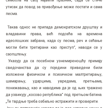
симбола на свој највећи празник, сада се стиче
утисак да повод за привођење може постати и сама
песма.
Такав однос не припада демократском друштву и
владавини права, већ подсећа на времена
идеолошких забрана, када су песма, реч и сећање
могли бити третирани као преступ”, наводи се у
саопштењу.
Указују да са посебном узнемиреношћу примају
сведочанства да су поједини приведени били
изложени физичком и психичком малтретирању,
шамарању, ударцима, увредама, претњама,
понижавању, као и наводима да је од њих тражено
да узвикују „косово република” под претњом батина.
„Те тврдње треба озбиљно истражити и проверити.