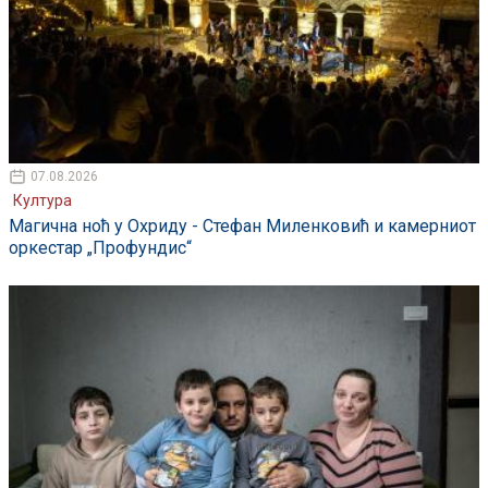
07.08.2026
Култура
Магична ноћ у Охриду - Стефан Миленковић и камерниот
оркестар „Профундис“