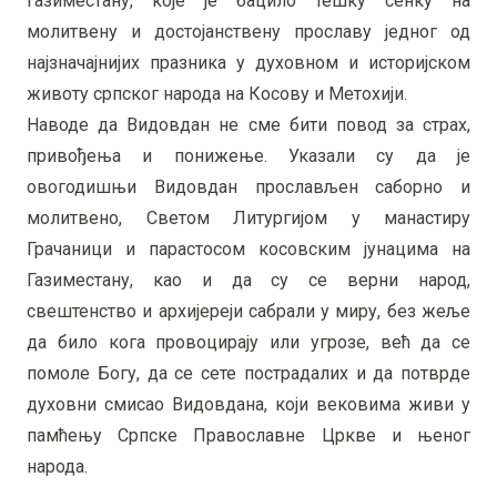
Газиместану, које је бацило тешку сенку на
молитвену и достојанствену прославу једног од
најзначајнијих празника у духовном и историјском
животу српског народа на Косову и Метохији.
Наводе да Видовдан не сме бити повод за страх,
привођења и понижење. Указали су да је
овогодишњи Видовдан прослављен саборно и
молитвено, Светом Литургијом у манастиру
Грачаници и парастосом косовским јунацима на
Газиместану, као и да су се верни народ,
свештенство и архијереји сабрали у миру, без жеље
да било кога провоцирају или угрозе, већ да се
помоле Богу, да се сете пострадалих и да потврде
духовни смисао Видовдана, који вековима живи у
памћењу Српске Православне Цркве и њеног
народа.