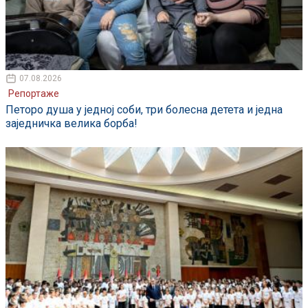
07.08.2026
Репортаже
Петоро душа у једној соби, три болесна детета и једна
заједничка велика борба!