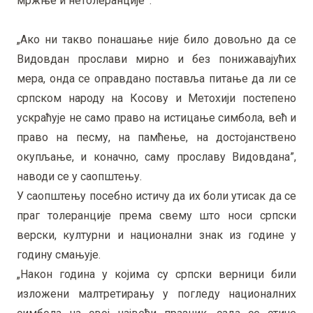
мржње и нетолеранције'“.
„Ако ни такво понашање није било довољно да се
Видовдан прослави мирно и без понижавајућих
мера, онда се оправдано поставља питање да ли се
српском народу на Косову и Метохији постепено
ускраћује не само право на истицање симбола, већ и
право на песму, на памћење, на достојанствено
окупљање, и коначно, саму прославу Видовдана”,
наводи се у саопштењу.
У саопштењу посебно истичу да их боли утисак да се
праг толеранције према свему што носи српски
верски, културни и национални знак из године у
годину смањује.
„Након година у којима су српски верници били
изложени малтретирању у погледу националних