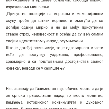
понижавање и кршење основних слобода мирног
изражавања мишљења.
„Присуство полиције на верском и меморијалном
скупу треба да штити вернике и омогући да се
догађај одвија мирно, а не да међу присутнима
ствара страх, неизвесност и осећај да су већ самим
својим идентитетом унапред осумњичени.
Што је догађај осетљивији, то је одговорност власти
већа да поступају уздржано, професионално,
сразмерно и са поштовањем достојанства сваког
човека”, наводи се у саопштењу.
Наглашавају да Газиместан није обично место и да је
за српски православни народ то место молитве,
памћења, историјског континуитета и духовног