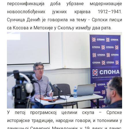
персонификација доба убрзане модернизације
новоослобођених јужних крајева 1912–1941.
Сунчица Денић је говорила на тему - Српски писци
са Косова и Метохије у Скопљу између два рата.
У петој програмској целини скупа – Српске
историјске традиције, народни говори, и топоними у
данашњој Северној Македонији, у 19. веку и данас,