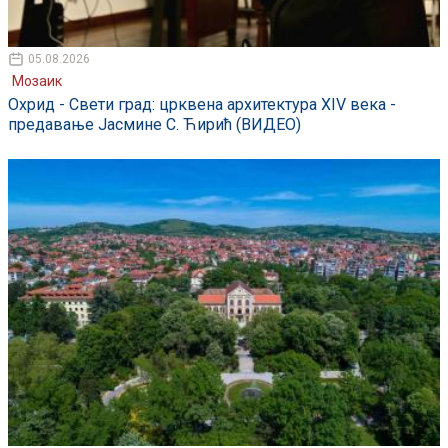
05.08.2026
Мозаик
Охрид - Свети град: црквена архитектура XIV века -
предавање Јасмине С. Ћирић (ВИДЕО)