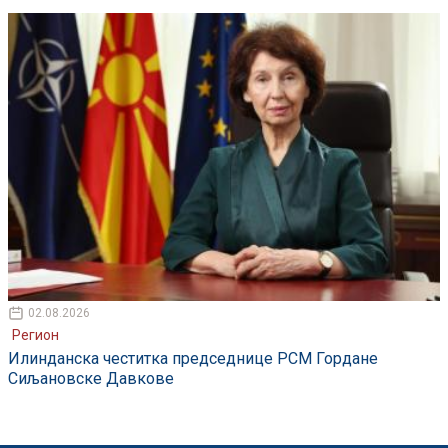
02.08.2026
Регион
Илинданска честитка председнице РСМ Гордане
Сиљановске Давкове