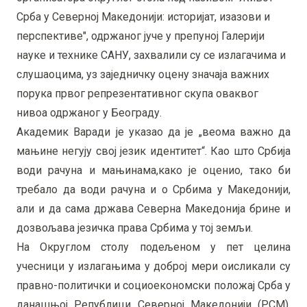
Срба у Северној Македонији: историјат, изазови и
перспективе", одржаног јуче у препуној Галерији
науке и технике САНУ, захвалили су се излагачима и
слушаоцима, уз заједничку оцену значаја важних
порука првог репрезентативног скупа оваквог
нивоа одржаног у Београду.
Академик Варади је указао да је „веома важно да
мањине негују свој језик идентитет“. Као што Србија
води рачуна и мањинама,како је оценио, тако би
требало да води рачуна и о Србима у Македонији,
али и да сама држава Северна Македонија брине и
дозвољава језичка права Србима у тој земљи.
На Округлом столу подељеном у пет целина
учесници у излагањима у доброј мери оисликали су
правно-политички и социоекономски положај Срба у
данашњој Републици Северној Македонији (РСМ),