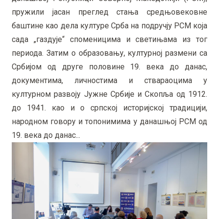
пружили јасан преглед стања средњовековне
баштине као дела културе Срба на подручју РСМ која
сада „газдује“ споменицима и светињама из тог
периода. Затим о образовању, културној размени са
Србијом од друге половине 19. века до данас,
документима, личностима и ствараоцима у
културном развоју Јужне Србије и Скопља од 1912.
до 1941. као и о српској историјској традицији,
народном говору и топонимима у данашњој РСМ од
19. века до данас...