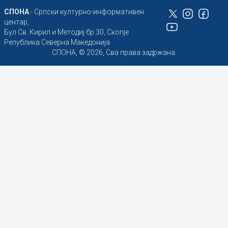
СПОНА
- Српски културно-информативен
центар,
Бул Св. Кирил и Методиј бр.30, Скопје
Република Северна Македонија
СПОНА, © 2026, Сва права задржана.