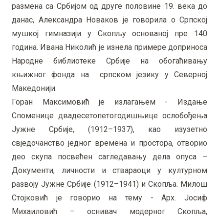
размена са Србијом од друге половине 19. века до
данас, Александра Новаков је говорила о Српској
мушкој гимназији у Скопљу основаној пре 140
година. Ивана Николић је изнела примере доприноса
Народне библиотеке Србије на обогаћивању
књижног фонда на српском језику у Северној
Македонији.
Горан Максимовић је излагањем - Издање
Споменице двадесетопетогодишњице ослобођења
Јужне Србије, (1912–1937), као изузетно
свједочанство једног времена и простора, отворио
део скупа посвећен сагледавању дела опуса –
Документи, личности и ствараоци у културном
развоју Јужне Србије (1912–1941) и Скопља. Милош
Стојковић је говорио на тему - Арх. Јосиф
Михаиловић – оснивач модерног Скопља,