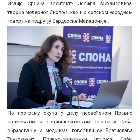
Исаије Србина, архитекте Јосифа Михаиловића,
творца модерног Скопља, као и о српском народном
говору на подручју Вардарске Македоније...
По програму скупа у делу посвећеном Правно
политичком и социоекономском положају Срба,
образовању и медијима, говорили су Братислава
Танасковић: Правно-политички положај Срба: