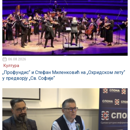
06.08.2026
Култура
„Профундис“ и Стефан Миленковић на „Охридском лету“
у предворју „Св. Софије“