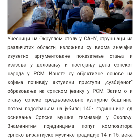
Учесници на Округлом столу у САНУ, стручњаци из
различитих области, изложили су веома значајне
изузетно аргументоване показатеље стања и
изазова у деловању и постојању дела српског
народа у РСМ. Изнете су објективне основе на
којима почивају актуелни приступи „сузбијеног“
образовања на српском језику у РСМ. Затим о и
стању српске средњовековне културне баштине,
потом подсећањем на јубилеј 140- годишњице од
оснивања Српске мушке гимназије у Скопљу.
Знаменитим појединцима попут композитора
српско-византијске музичке традиције 14. и 15. века