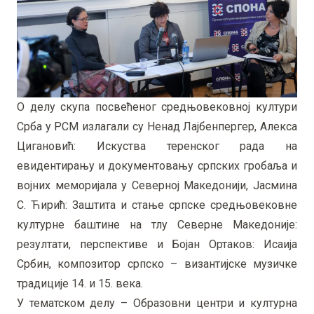
О делу скупа посвећеног средњовековној култури
Срба у РСМ излагали су Ненад Лајбенпергер, Алекса
Цигановић: Искуства теренског рада на
евидентирању и документовању српских гробаља и
војних меморијала у Северној Македонији, Јасмина
С. Ћирић: Заштита и стање српске средњовековне
културне баштине на тлу Северне Македоније:
резултати, перспективе и Бојан Ортаков: Исаија
Србин, композитор српско – византијске музичке
традиције 14. и 15. века.
У тематском делу – Образовни центри и културна