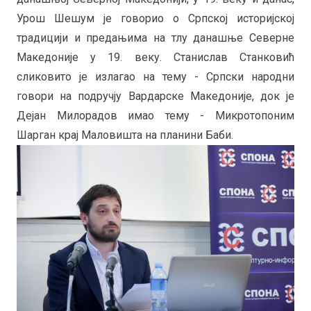
Урош Шешум је говорио о Српској историјској
традицији и предањима на тлу данашње Северне
Македоније у 19. веку. Станислав Станковић
сликовито је излагао на тему - Српски народни
говори на подручју Вардарске Македоније, док је
Дејан Милорадов имао тему - Микротопоним
Шарган крај Маловишта на планини Баби.