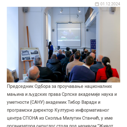
01.12.2024
Председник Одбора за проучавање националних
мањина и људских права Српске академије наука и
уметности (САНУ) академик Тибор Варади и
програмски директор Културно информативног
центра СПОНА из Скопља Милутин Станчић, у име
организатора округлог стола под називом "Живот