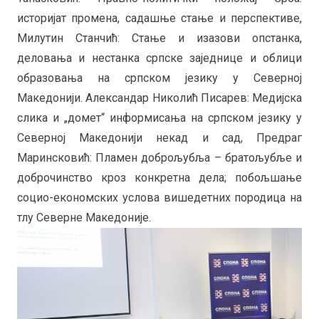
историјат промена, садашње стање и перспективе,
Милутин Станчић: Стање и изазови опстанка,
деловања и нестанка српске заједнице и облици
образовања на српском језику у Северној
Македонији. Александар Николић Писарев: Медијска
слика и „домет“ информисања на српском језику у
Северној Македонији некад и сад, Предраг
Маринсковић: Пламен доброљубља – братољубље и
доброчинство кроз конкретна дела; побољшање
социо-економских услова вишедетних породица на
тлу Северне Македоније.