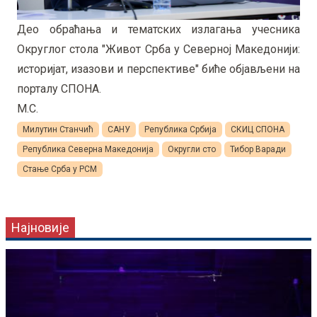
Део обраћања и тематских излагања учесника
Округлог стола "Живот Срба у Северној Македонији:
историјат, изазови и перспективе" биће објављени на
порталу СПОНА.
М.С.
Милутин Станчић
САНУ
Република Србија
СКИЦ СПОНА
Република Северна Македонија
Округли сто
Тибор Варади
Стање Срба у РСМ
Најновије