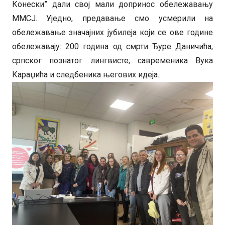
Конески” дали свој мали допринос обележавању
ММСЈ. Уједно, предавање смо усмерили на
обележавање значајних јубилеја који се ове године
обележавају: 200 година од смрти Ђуре Даничића,
српског познатог лингвисте, савременика Вука
Караџића и следбеника његових идеја.