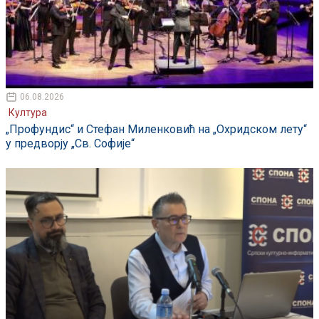
06.08.2026
Култура
„Профундис“ и Стефан Миленковић на „Охридском лету“
у предворју „Св. Софије“