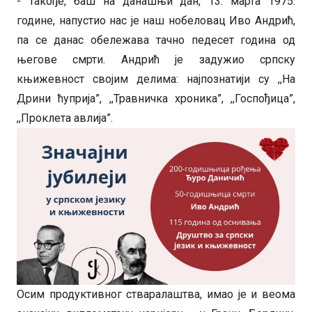
- Такође, баш на данашњи дан, 13. марта 1975.
године, напустио нас је наш нобеловац Иво Андрић,
па се данас обележава тачно педесет година од
његове смрти. Андрић је задужио српску
књижевност својим делима: најпознатији су ,,На
Дрини ћуприја”, ,,Травничка хроника”, ,,Госпођица”,
,,Проклета авлија”.
Осим продуктивног стваралаштва, имао је и веома