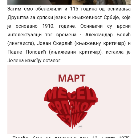
Затим смо обележили и 115 година од оснивања
Друштва за српски језик и књижевност Србије, које
је основано 1910. године. Оснивачи су врсни
интелектуалци тог времена - Александар Белић
(лингвиста), Јован Скерлић (књижевну критичар) и
Павле Поповић (књижевни критичар), истакла је
Јелена између осталог.