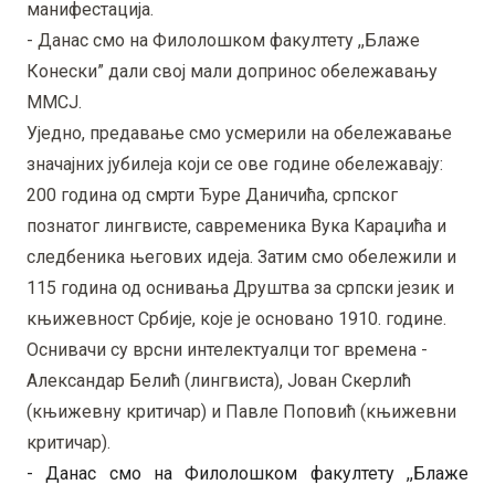
манифестација.
- Данас смо на Филолошком факултету ,,Блаже
Конески” дали свој мали допринос обележавању
ММСЈ.
Уједно, предавање смо усмерили на обележавање
значајних јубилеја који се ове године обележавају:
200 година од смрти Ђуре Даничића, српског
познатог лингвисте, савременика Вука Караџића и
следбеника његових идеја. Затим смо обележили и
115 година од оснивања Друштва за српски језик и
књижевност Србије, које је основано 1910. године.
Оснивачи су врсни интелектуалци тог времена -
Александар Белић (лингвиста), Јован Скерлић
(књижевну критичар) и Павле Поповић (књижевни
критичар).
- Данас смо на Филолошком факултету ,,Блаже