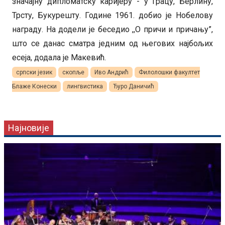
значајну дипломатску каријеру - у Грацу, Берлину,
Трсту, Букурешту. Године 1961. добио је Нобелову
награду. На додели је беседио ,,О причи и причању”,
што се данас сматра једним од његових најбољих
есеја, додала је Макевић.
српски језик
скопље
Иво Андрић
Филолошки факултет
Блаже Конески
лингвистика
Ђуро Даничић
Најновије