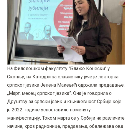
На Филолошком факултету "Блаже Конески" у
Скопљу, на Катедри за славистику јуче је лекторка
српског језика Јелена Макевић одржала предавање:
,,Март, месец српског језика”. Она је говорила о
Друштву за српски језик и књижевност Србије које
је 2022. године успоставило поменуту
манифестацију. Током марта се у Србији на различите
начине, кроз радионице, предавања, обележава ова