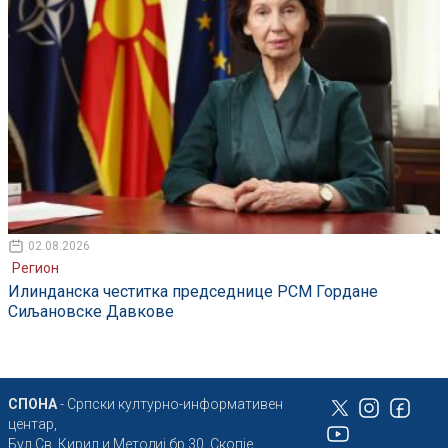
02.08.2026
Регион
Илинданска честитка председнице РСМ Гордане
Сиљановске Давкове
СПОНА
- Српски културно-информативен
центар,
Бул Св. Кирил и Методиј бр.30, Скопје