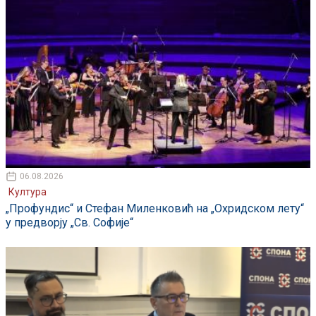
06.08.2026
Култура
„Профундис“ и Стефан Миленковић на „Охридском лету“
у предворју „Св. Софије“