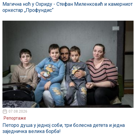
Магична ноћ у Охриду - Стефан Миленковић и камерниот
оркестар „Профундис“
07.08.2026
Репортаже
Петоро душа у једној соби, три болесна детета и једна
заједничка велика борба!