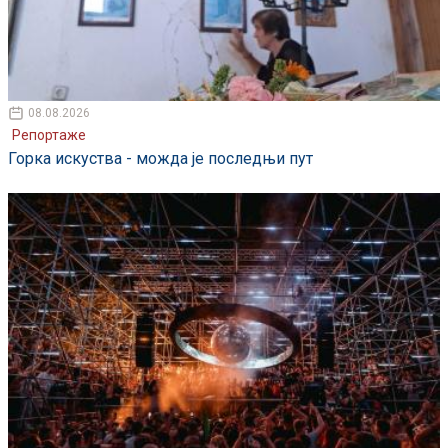
08.08.2026
Репортаже
Горка искуства - можда је последњи пут