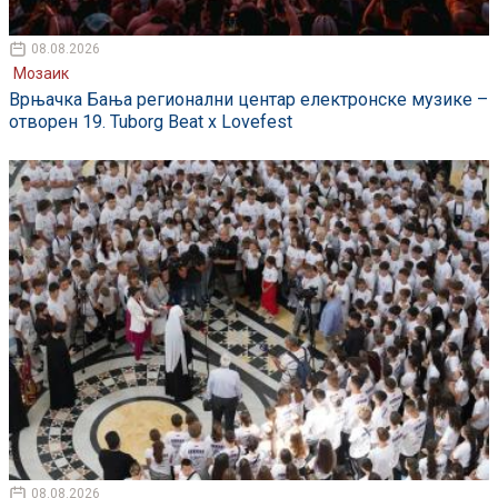
08.08.2026
Мозаик
Врњачка Бања регионални центар електронске музике –
отворен 19. Tuborg Beat x Lovefest
08.08.2026