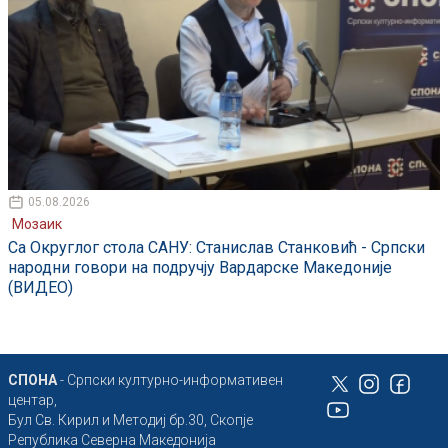
05.08.2026
Мозаик
Са Округлог стола САНУ: Станислав Станковић - Српски
народни говори на подручју Вардарске Македоније
(ВИДЕО)
СПОНА
- Српски културно-информативен
центар,
Бул Св. Кирил и Методиј бр.30, Скопје
Република Северна Македонија