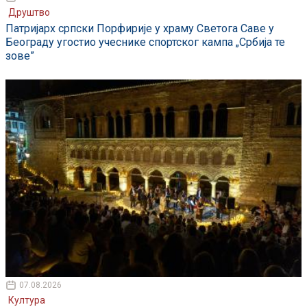
Друштво
Патријарх српски Порфирије у храму Светога Саве у
Београду угостио учеснике спортског кампа „Србија те
зове”
07.08.2026
Култура