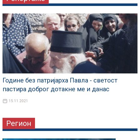
Године без патријарха Павла - светост
пастира доброг дотакне ме и данас
15.11.2021
Регион