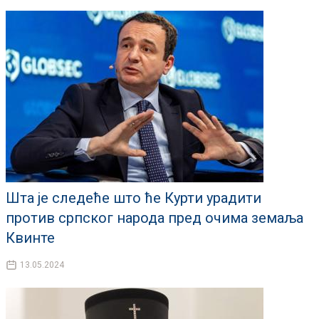
Шта је следеће што ће Курти урадити
против српског народа пред очима земаља
Квинте
13.05.2024