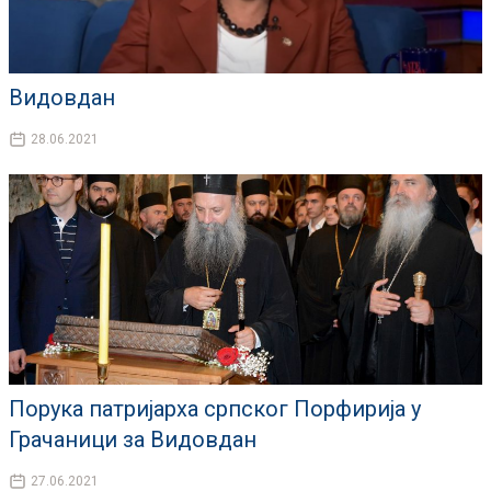
Видовдан
28.06.2021
Порука патријарха српског Порфирија у
Грачаници за Видовдан
27.06.2021