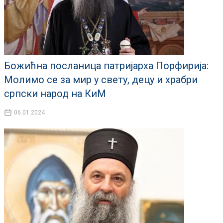
Божићна посланица патријарха Порфирија:
Молимо се за мир у свету, децу и храбри
српски народ на КиМ
06.01.2024