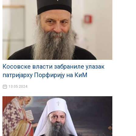
Косовске власти забраниле улазак
патријарху Порфирију на КиМ
13.05.2024