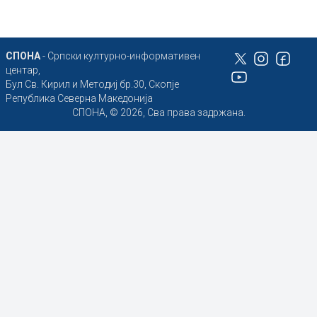
СПОНА
- Српски културно-информативен
центар,
Бул Св. Кирил и Методиј бр.30, Скопје
Република Северна Македонија
СПОНА, © 2026, Сва права задржана.