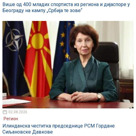
Више од 400 младих спортиста из региона и дијаспоре у
Београду на кампу „Србија те зове“
02.08.2026
Регион
Илинданска честитка председнице РСМ Гордане
Сиљановске Давкове