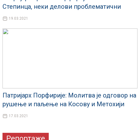
Степинца, неки делови проблематични
19.03.2021
Патријарх Порфирије: Молитва је одговор на
рушење и паљење на Косову и Метохији
17.03.2021
Репортаже