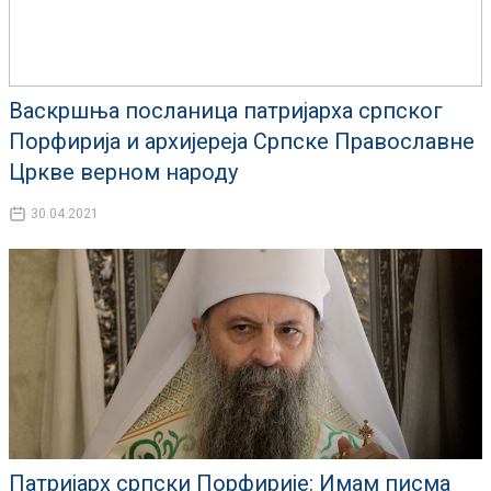
Васкршња посланица патријарха српског
Порфирија и архијереја Српске Православне
Цркве верном народу
30.04.2021
Патријарх српски Порфирије: Имам писма