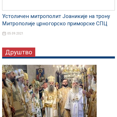
Устоличен митрополит Јоаникије на трону
Митрополије црногорско приморске СПЦ
05.09.2021
Друштво