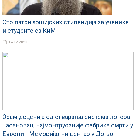
Сто патријаршијских стипендија за ученике
и студенте са КиМ
14.12.2023
Осам деценија од стварања система логора
Јасеновац, најмонтруозније фабрике смрти у
Европи - Меморијални центар у Доњој