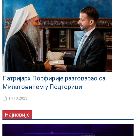
Патријарх Порфирије разговарао са
Милатовићем у Подгорици
14.10.2023
Најновије