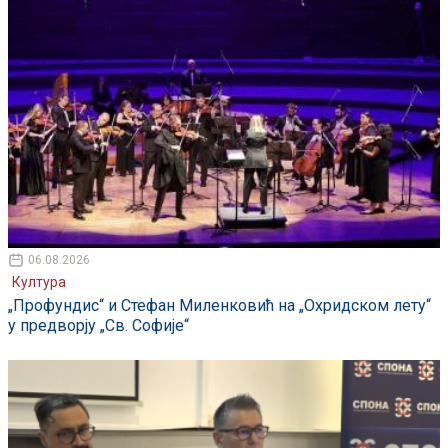
06.08.2026
Култура
„Профундис“ и Стефан Миленковић на „Охридском лету“
у предворју „Св. Софије“