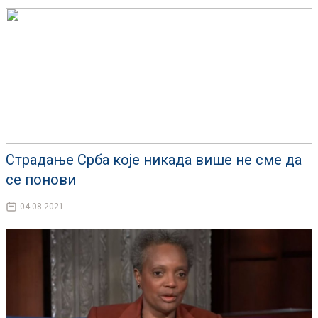
Страдање Срба које никада више не сме да
се понови
04.08.2021