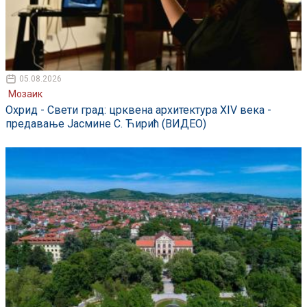
05.08.2026
Мозаик
Охрид - Свети град: црквена архитектура XIV века -
предавање Јасмине С. Ћирић (ВИДЕО)