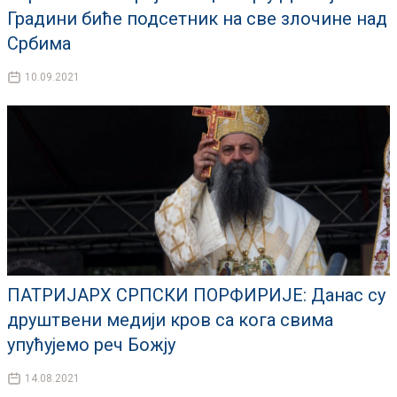
Градини биће подсетник на све злочине над
Србима
10.09.2021
ПАТРИЈАРХ СРПСКИ ПОРФИРИЈЕ: Данас су
друштвени медији кров са кога свима
упућујемо реч Божју
14.08.2021