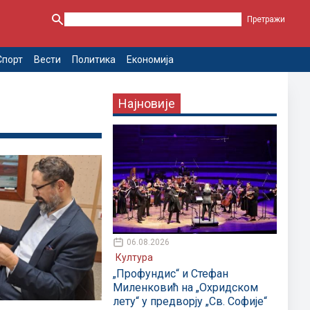
Спорт
Вести
Политика
Економија
Најновије
06.08.2026
Култура
„Профундис“ и Стефан
Миленковић на „Охридском
лету“ у предворју „Св. Софије“