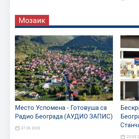
Мозаик
Место Успомена - Готовуша са
Бескра
Радио Београда (АУДИО ЗАПИС)
Беогр
Станч
07.06.2026
23.03.