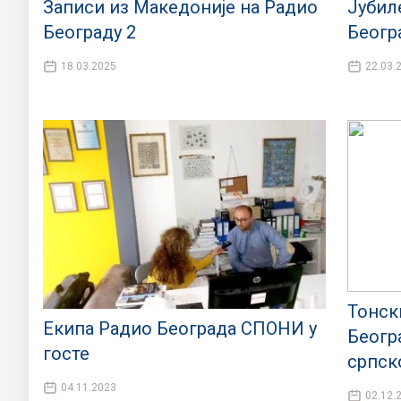
Записи из Македоније на Радио
Јубил
Београду 2
Беогр
18.03.2025
22.03.
Тонск
Екипа Радио Београда СПОНИ у
Беогр
госте
српск
04.11.2023
02.12.