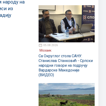
м народу на
иси из
адију
05.08.2026
Мозаик
Са Округлог стола САНУ:
Станислав Станковић - Српски
народни говори на подручју
Вардарске Македоније
(ВИДЕО)