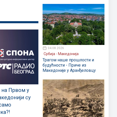
04.08.2026
Србија - Македонија
Трагом наше прошлости и
будућности - Приче из
Македоније у Аранђеловцу
 на Првом у
акедонији су
 само
ка?!