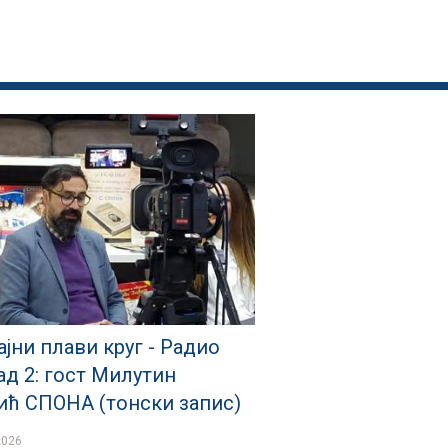
јни плави круг - Радио
ад 2: гост Милутин
ић СПОНА (тонски запис)
2026