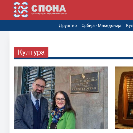
Друштво
Србија - Македонија
Кул
Култура