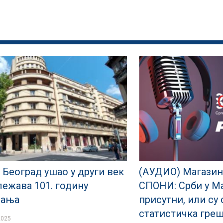
 Београд ушао у други век
(АУДИО) Магазин
лежава 101. годину
СПОНИ: Срби у М
јања
присутни, или су
статистичка греш
2025