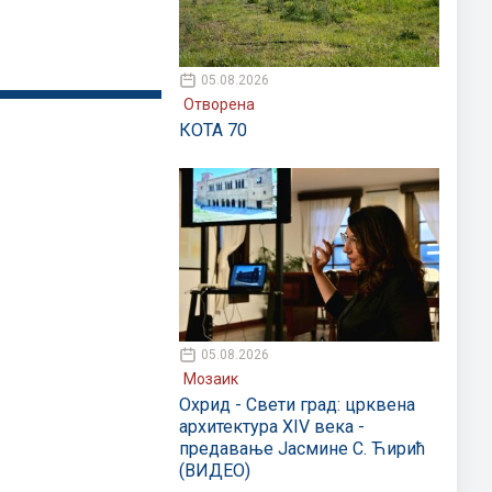
05.08.2026
Отворена
КОТА 70
05.08.2026
Мозаик
Охрид - Свети град: црквена
архитектура XIV века -
предавање Јасмине С. Ћирић
(ВИДЕО)