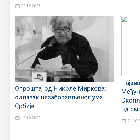
20.12.2025
Најав
Опроштај од Николе Миркова:
Међун
одлазак незаборављеног ума
Скопљ
Србије
од см
10.10.2023
21.10.