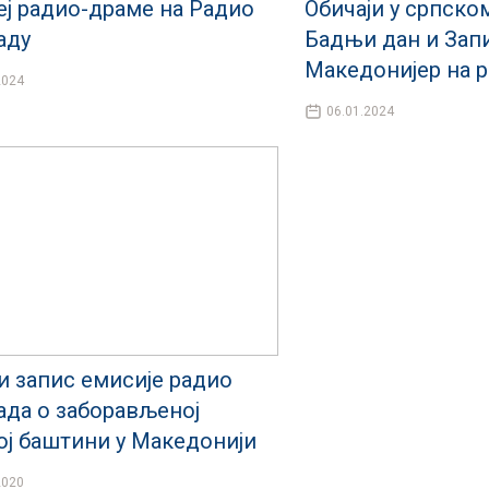
еј радио-драме на Радио
Обичаји у српско
аду
Бадњи дан и Зап
Македонијер на р
2024
06.01.2024
и запис емисије радио
ада о заборављеној
ој баштини у Македонији
2020