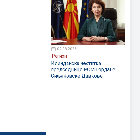
02.08.2026
Регион
Илинданска честитка
председнице РСМ Гордане
Сиљановске Давкове