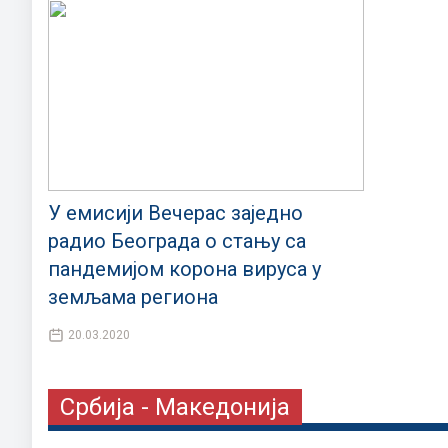
У емисији Вечерас заједно
радио Београда о стању са
пандемијом корона вируса у
земљама региона
20.03.2020
Србија - Македонија