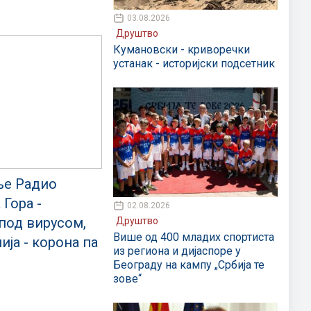
03.08.2026
Друштво
Кумановски - криворечки
устанак - историјски подсетник
ње Радио
 Гора -
02.08.2026
под вирусом,
Друштво
Више од 400 младих спортиста
ја - корона па
из региона и дијаспоре у
Београду на кампу „Србија те
зове“