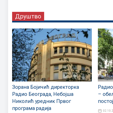
Друштво
Зорана Бојичић директорка
Радио
Радио Београда, Небојша
– обе
Николић уредник Првог
посто
програма радија
02.10.