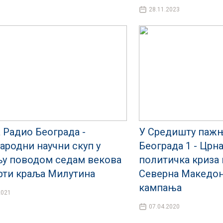
28.11.2023
а Радио Београда -
У Средишту паж
ародни научни скуп у
Београда 1 - Црна
у поводом седам векова
политичка криза 
рти краља Милутина
Северна Македони
кампања
2021
07.04.2020