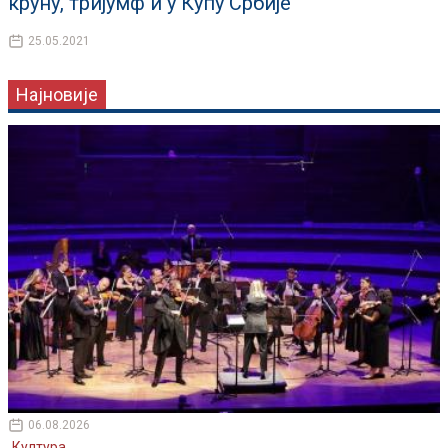
круну, тријумф и у Купу Србије
25.05.2021
Најновије
06.08.2026
Култура