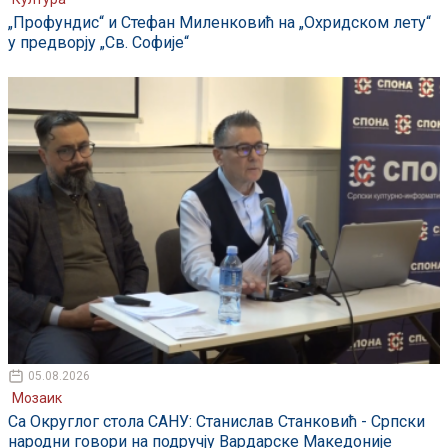
„Профундис“ и Стефан Миленковић на „Охридском лету“
у предворју „Св. Софије“
05.08.2026
Мозаик
Са Округлог стола САНУ: Станислав Станковић - Српски
народни говори на подручју Вардарске Македоније