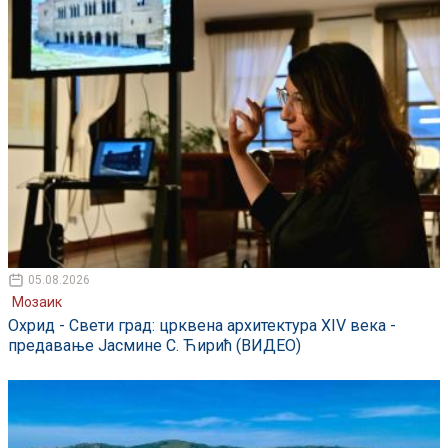
05.08.2026
Мозаик
Охрид - Свети град: црквена архитектура XIV века -
предавање Јасмине С. Ћирић (ВИДЕО)