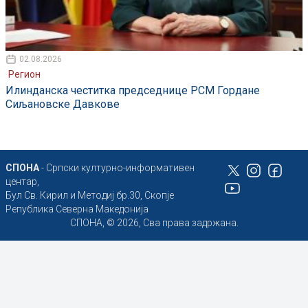
02.08.2026
Регион
Илинданска честитка председнице РСМ Гордане
Сиљановске Давкове
СПОНА
- Српски културно-информативен
центар,
Бул Св. Кирил и Методиј бр.30, Скопје
Република Северна Македонија
СПОНА, © 2026, Сва права задржана.