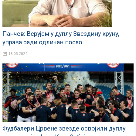
Панчев: Верујем у дуплу Звездину круну,
управа ради одличан посао
18.05.2024
Фудбалери Црвене звезде освојили дуплу