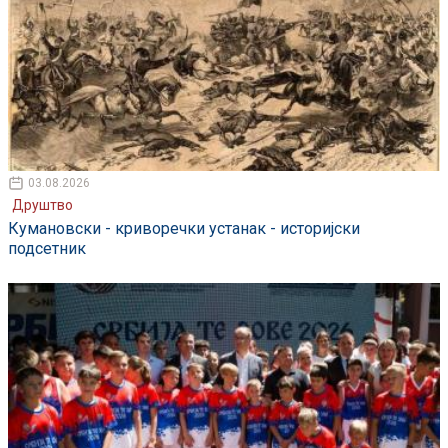
03.08.2026
Друштво
Кумановски - криворечки устанак - историјски
подсетник