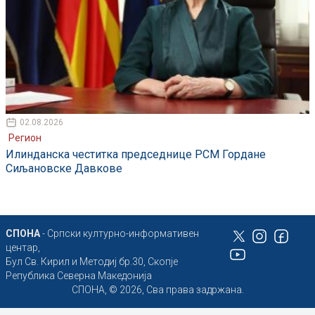
02.08.2026
Регион
Илинданска честитка председнице РСМ Гордане
Сиљановске Давкове
СПОНА
- Српски културно-информативен
центар,
Бул Св. Кирил и Методиј бр.30, Скопје
Република Северна Македонија
СПОНА, © 2026, Сва права задржана.