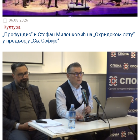
06.08.2026
Култура
„Профундис“ и Стефан Миленковић на „Охридском лету“
у предворју „Св. Софије“