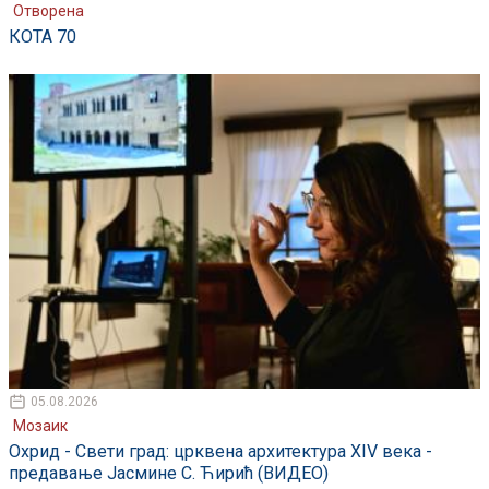
Отворена
КОТА 70
05.08.2026
Мозаик
Охрид - Свети град: црквена архитектура XIV века -
предавање Јасмине С. Ћирић (ВИДЕО)