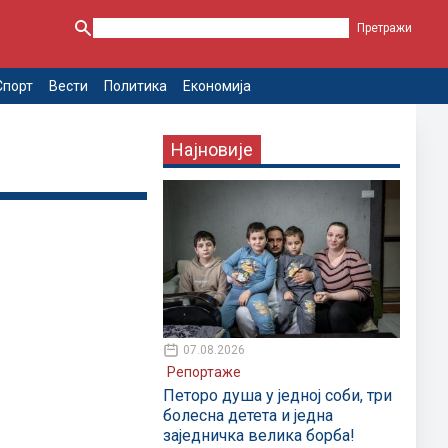
Спорт
Вести
Политика
Економија
Најновије
07.08.2026
Репортаже
Петоро душа у једној соби, три
болесна детета и једна
заједничка велика борба!