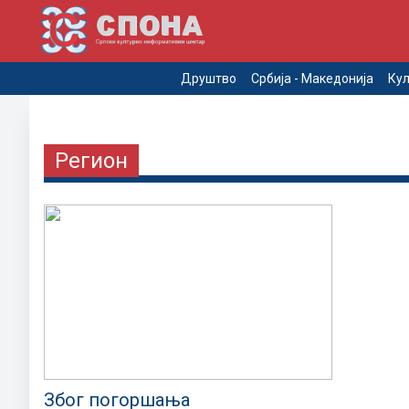
Друштво
Србија - Македонија
Кул
Регион
Због погоршања