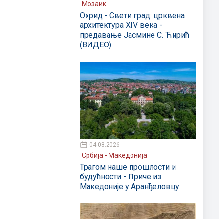
Мозаик
Охрид - Свети град: црквена
архитектура XIV века -
предавање Јасмине С. Ћирић
(ВИДЕО)
04.08.2026
Србија - Македонија
Трагом наше прошлости и
будућности - Приче из
Македоније у Аранђеловцу