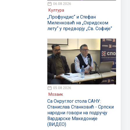
06.08.2026
Култура
„Профундис“ и Стефан
Миленковић на „Охридском
лету“ у предворју „Св. Софије“
05.08.2026
Мозаик
Са Округлог стола САНУ:
Станислав Станковић - Српски
народни говори на подручју
Вардарске Македоније
(ВИДЕО)