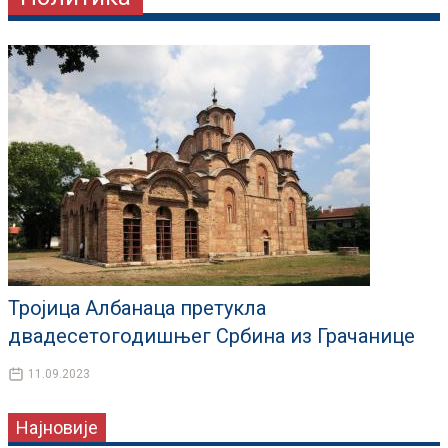
Тројица Албанаца претукла
двадесетогодишњег Србина из Грачанице
11.09.2023
Најновије