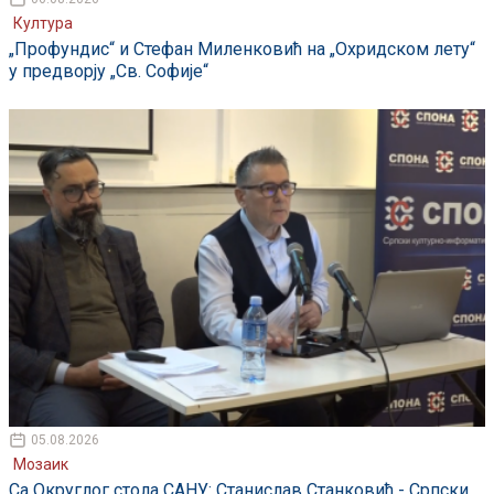
Култура
„Профундис“ и Стефан Миленковић на „Охридском лету“
у предворју „Св. Софије“
05.08.2026
Мозаик
Са Округлог стола САНУ: Станислав Станковић - Српски