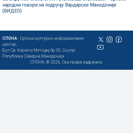
народни говори на подручју Вардарске Македоније
(ВИДЕО)
СПОНА
- Српски културно-информативен
центар,
Бул Св. Кирил и Методиј бр.30, Скопје
Република Северна Македонија
СПОНА, © 2026, Сва права задржана.