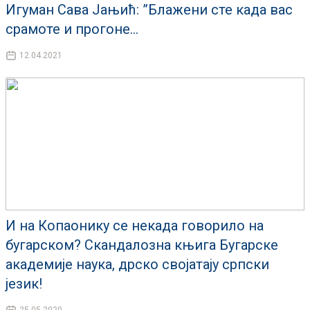
Игуман Сава Јањић: ”Блажени сте када вас
срамоте и прогоне...
12.04.2021
И на Копаонику се некада говорило на
бугарском? Скандалозна књига Бугарске
академије наука, дрско својатају српски
језик!