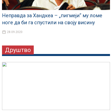
Неправда за Хандкеа – „пигмеји“ му ломе
ноге да би га спустили на своју висину
28.09.2020
Друштво