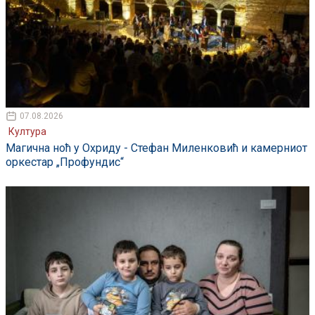
07.08.2026
Култура
Магична ноћ у Охриду - Стефан Миленковић и камерниот
оркестар „Профундис“