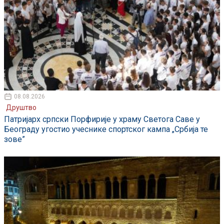
08.08.2026
Друштво
Патријарх српски Порфирије у храму Светога Саве у
Београду угостио учеснике спортског кампа „Србија те
зове”