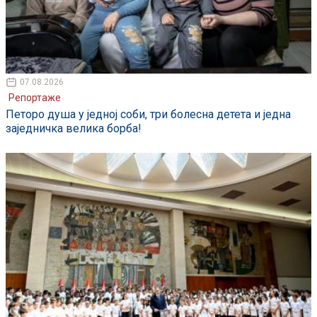
07.08.2026
Репортаже
Петоро душа у једној соби, три болесна детета и једна
заједничка велика борба!