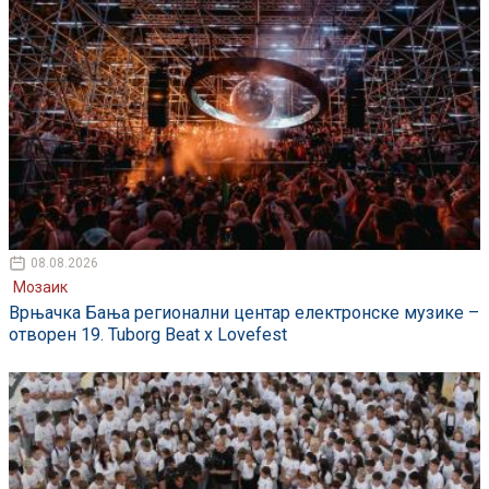
08.08.2026
Мозаик
Врњачка Бања регионални центар електронске музике –
отворен 19. Tuborg Beat x Lovefest