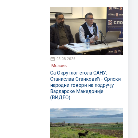
05.08.2026
Мозаик
Са Округлог стола САНУ:
Станислав Станковић - Српски
народни говори на подручју
Вардарске Македоније
(ВИДЕО)