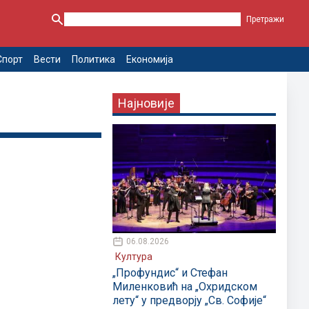
Спорт
Вести
Политика
Економија
Најновије
06.08.2026
Култура
„Профундис“ и Стефан
Миленковић на „Охридском
лету“ у предворју „Св. Софије“