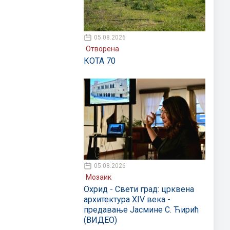
05.08.2026
Отворена
КОТА 70
05.08.2026
Мозаик
Охрид - Свети град: црквена
архитектура XIV века -
предавање Јасмине С. Ћирић
(ВИДЕО)