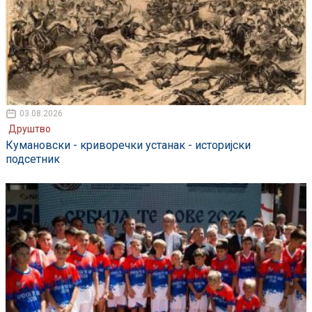
03.08.2026
Друштво
Кумановски - криворечки устанак - историјски
подсетник