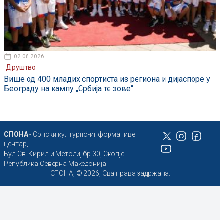
02.08.2026
Друштво
Више од 400 младих спортиста из региона и дијаспоре у
Београду на кампу „Србија те зове“
СПОНА
- Српски културно-информативен
центар,
Бул Св. Кирил и Методиј бр.30, Скопје
Република Северна Македонија
СПОНА, © 2026, Сва права задржана.