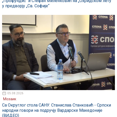
„Профундис“ и Стефан Миленковић на „Охридском лету“
у предворју „Св. Софије“
05.08.2026
Мозаик
Са Округлог стола САНУ: Станислав Станковић - Српски
народни говори на подручју Вардарске Македоније
(ВИДЕО)