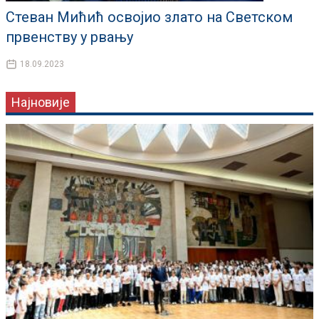
Стеван Мићић освојио злато на Светском
првенству у рвању
18.09.2023
Најновије