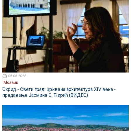
05.08.2026
Мозаик
Охрид - Свети град: црквена архитектура XIV века -
предавање Јасмине С. Ћирић (ВИДЕО)