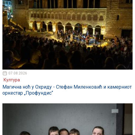
07.08.2026
Култура
Магична ноћ у Охриду - Стефан Миленковић и камерниот
оркестар „Профундис“