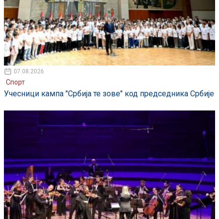
07.08.2026
Спорт
Учесници кампа "Србија те зове" код председника Србије