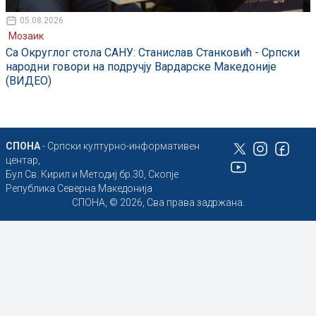
05.08.2026
Мозаик
Са Округлог стола САНУ: Станислав Станковић - Српски
народни говори на подручју Вардарске Македоније
(ВИДЕО)
СПОНА
- Српски културно-информативен
центар,
Бул Св. Кирил и Методиј бр.30, Скопје
Република Северна Македонија
СПОНА, © 2026, Сва права задржана.