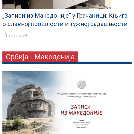
„Записи из Македоније“ у Грачаници: Књига
о славној прошлости и тужној садашњости
26.03.2024
Србија - Македонија