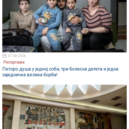
07.08.2026
Репортаже
Петоро душа у једној соби, три болесна детета и једна
заједничка велика борба!