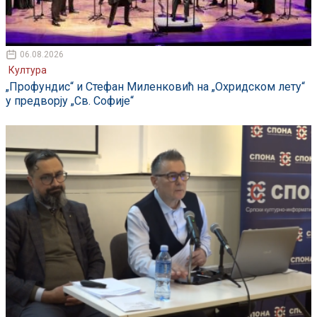
06.08.2026
Култура
„Профундис“ и Стефан Миленковић на „Охридском лету“
у предворју „Св. Софије“