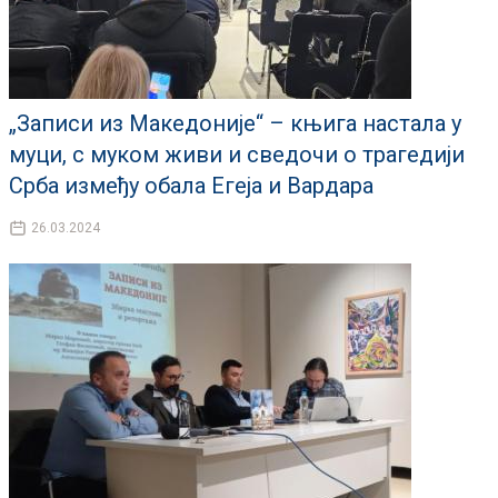
„Записи из Македоније“ – књига настала у
муци, с муком живи и сведочи о трагедији
Срба између обала Егеја и Вардара
26.03.2024