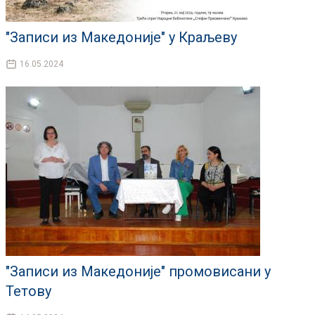
"Записи из Македоније" у Краљеву
16.05.2024
"Записи из Македоније" промовисани у
Тетову