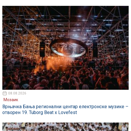
08.08.2026
Мозаик
Врњачка Бања регионални центар електронске музике –
отворен 19. Tuborg Beat x Lovefest