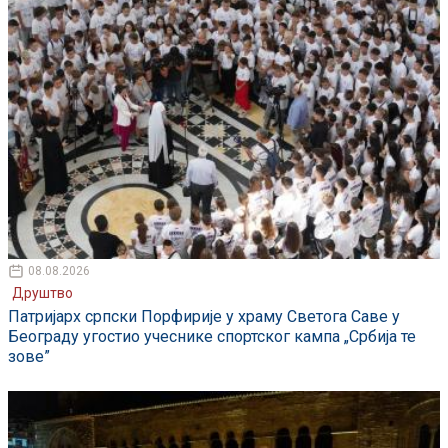
08.08.2026
Друштво
Патријарх српски Порфирије у храму Светога Саве у
Београду угостио учеснике спортског кампа „Србија те
зове”