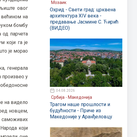
Мозаик
емљиште овог
Охрид - Свети град: црквена
архитектура XIV века -
ш већином на
предавање Јасмине С. Ћирић
 руком бомбу
(ВИДЕО)
а од парчета
м који га је
што је морао
а, генерала
ћ произвео у
победоносне
04.08.2026
Србија - Македонија
ле на видело
Трагом наше прошлости и
будућности - Приче из
пред новцем,
Македоније у Аранђеловцу
, саможивих
 Народа који
 мрзели оне