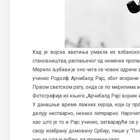
Кад је војска аветиња умакла из албанско
становништва, распаљеног од немачке пропага
Мерило љубави је оно чега се човек одриче зб
учинио Родолф Арчибалд Рајс, због искрене
Првом светском рату, онда се по мерилима м
Фотографија из књиге „Арчибалд Рајс војник 
У данашње време лажних хероја, који су пр
делују нестварно, некако литерарно. Нарочит
као што је то и Рајс учинио, затварајући се
своју изабрану домовину Србију, пише у “По
оно за шта је рођен, да промени свет.