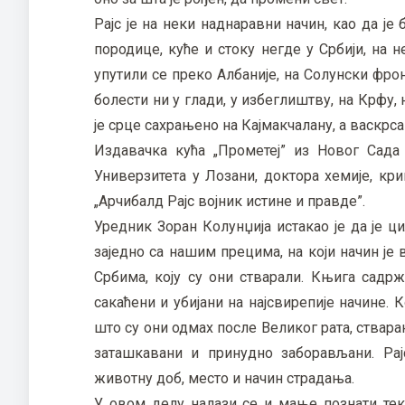
Рајс је на неки наднаравни начин, као да је
породице, куће и стоку негде у Србији, на не
упутили се преко Албаније, на Солунски фронт
болести ни у глади, у избеглиштву, на Крфу
је срце сахрањено на Кајмакчалану, а васкрс
Издавачка кућа „Прометеј” из Новог Сада
Универзитета у Лозани, доктора хемије, кри
„Арчибалд Рајс војник истине и правде”.
Уредник Зоран Колунџија истакао је да је ц
заједно са нашим прецима, на који начин је
Србима, коју су они стварали. Књига садр
сакаћени и убијани на најсвирепије начине. 
што су они одмах после Великог рата, ствар
заташкавани и принудно заборављани. Ра
животну доб, место и начин страдања.
У овом делу налази се и мање познати тек