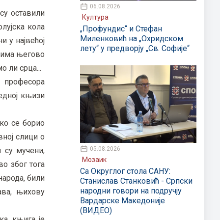
06.08.2026
 су оставили
Култура
олујска кола
„Профундис“ и Стефан
Миленковић на „Охридском
и у највећој
лету“ у предворју „Св. Софије“
 њима његово
 ли срца...
, професора
једној књизи
ако се борио
вној слици о
05.08.2026
 су мучени,
Мозаик
во због тога
Са Округлог стола САНУ:
народа, били
Станислав Станковић - Српски
народни говори на подручју
ава, њихову
Вардарске Македоније
(ВИДЕО)
а, књига је