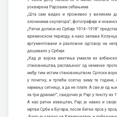
уоквирена Рајсовим сећањима
„Шта сам видео и проживео у великим дани
злочинима окупатора”, фотографије и новинс
„Ратни дописи из Србије 1914‒1918” предста
временском периоду, а како запажа Колунџиј
аргументовани и разложни одговор на неп
дешавало у Србији.
„Кад је војска аветиња умакла из албанск
становништва, распаљеног од немачке пропа
међу тим истим становништвом. Српски војни
у почетку, и трпећи осетну зиму те године,
најмању ситницу, а да не плате. А све је од 
за три драхме!”, сведочио је Рајс у тексту из 1
А као ратни извештач, Рајс је навео и свој
мртви Срби и Бугари, после битке прса у прса,
„Било је хладно на Кајмакчалану и победнич