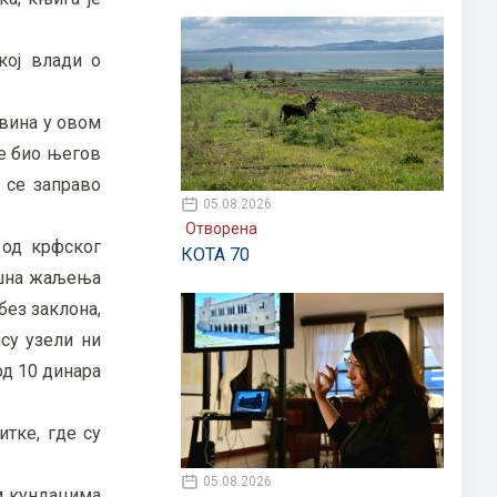
кој влади о
овина у овом
је био његов
 се заправо
05.08.2026
Отворена
 од крфског
КОТА 70
душна жаљења
без заклона,
ису узели ни
од 10 динара
итке, где су
05.08.2026
ем кундацима