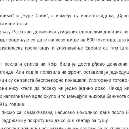
ма” и „Чујте Срби”, а између су извештајидела, „Српс
ки извештаји.
вљају Рајса као дописника утицајних европских дневних н
а, процењује се да је написао више од 800 текстова, што 
ријатељску пропаганду и упознавање Европе са тим шта
ог пакла и стигла на Крф, била је доста рђаво дочекана
ганде. Али кад је полазила на фронт, оставила је једно
ци су се заиста беспрекорно понашали. Улогорени готово 
 они нису хтели да посеку ни једно једино дрво. Никад н
њих наплаћивано врло скупо и то мењајући њихове банкноте 
916. године.
е писмо са Кајмакчалана, написано неколико дана после б
 задржани у покрету као да се још хватају за гушу.
ки српски војници нису имали ничим другим да се греју с