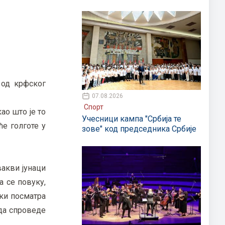
 од крфског
07.08.2026
Спорт
ао што је то
Учесници кампа "Србија те
е голготе у
зове" код председника Србије
вакви јунаци
а се повуку,
чки посматра
 да спроведе