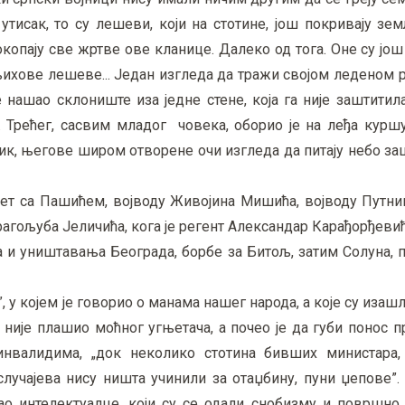
утисак, то су лешеви, који на стотине, још покривају з
окопају све жртве ове кланице. Далеко од тога. Оне су јо
 њихове лешеве... Један изгледа да тражи својом леденом
 нашао склониште иза једне стене, која га није заштитил
. Трећег, сасвим младог човека, оборио је на леђа куршу
к, његове широм отворене очи изгледа да питају небо за
ет са Пашићем, војводу Живојина Мишића, војводу Путник
Драгољуба Јеличића, кога је регент Александар Карађорђеви
 и уништавања Београда, борбе за Битољ, затим Солуна, 
, у којем је говорио о манама нашег народа, а које су изаш
е није плашио моћног угњетача, а почео је да губи понос 
 инвалидима, „док неколико стотина бивших министара
лучајева нису ништа учинили за отаџбину, пуни џепове”.
вао интелектуалце, који су се одали снобизму и површно