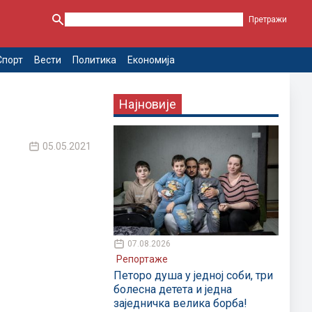
Спорт
Вести
Политика
Економија
Најновије
05.05.2021
07.08.2026
Репортаже
Петоро душа у једној соби, три
болесна детета и једна
заједничка велика борба!