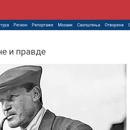
тура
Регион
Репортаже
Мозаик
Саопштења
Отворена
не и правде