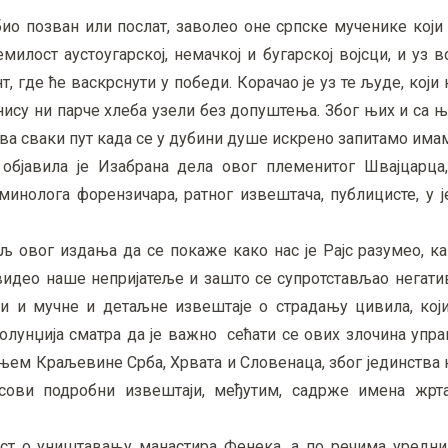
 био позван или послат, заволео оне српске мученике који
милост аустоугарској, немачкој и бугарској војсци, и уз в
, где ће васкрснути у победи. Корачао је уз те људе, који н
, нису ни парче хлеба узели без допуштења. Због њих и са
ава сваки пут када се у дубини душе искрено запитамо имамо
 објавила је Изабрана дела овог племенитог Швајцарца
минолога форензичара, ратног извештача, публицисте, у 
иљ овог издања да се покаже како нас је Рајс разумео, к
 видео наше непријатеље и зашто се супротстављао негати
жи и мучне и детаљне извештаје о страдању цивила, који
Колунџија сматра да је важно сећати се ових злочина упра
ањем Краљевине Срба, Хрвата и Словенаца, због јединства 
јсови подробни извештаји, међутим, садрже имена жрт
ст о уништавању манастира Фенека, а по речима уредник