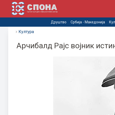
Друштво
Србија - Македонија
Кул
Култура
Арчибалд Рајс војник исти