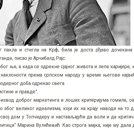
г пакла и стигла на Крф, била је доста рђаво дочекана
нде, писао је Арчибалд Рајс.
ог ње, а када се одрекне сјајног живота и лепе каријере, к
 наклоности према српском народу у време његове највећ
одерног доба одрекао свега.
истине и правде”.
оизвод доброг маркетинга и лоших критеријума гомиле, о
о због великог идеализма, који их на крају наводи на то д
 у свој дом у Топчидеру и настављајући да воли и да крити
литици“ Марина Вулићевић. Као строга мајка, није му дала