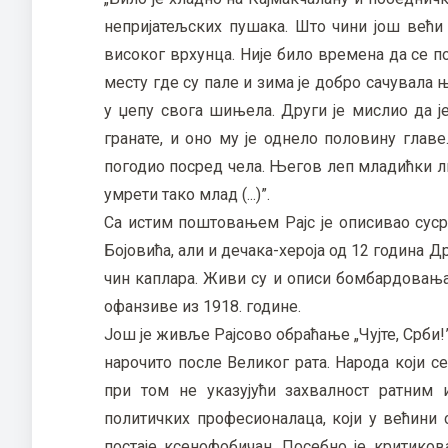
непријатељских пушака. Што чини још већи 
високог врхунца. Није било времена да се п
месту где су пале и зима је добро сачувала
у џепу свога шињела. Други је мислио да је
гранате, и оно му је однело половину главе
погодио посред чела. Његов леп младићки ли
умрети тако млад (...)”.
Са истим поштовањем Рајс је описивао суср
Бојовића, али и дечака-хероја од 12 година 
чин каплара. Живи су и описи бомбардовања
офанзиве из 1918. године.
Још је живље Рајсово обраћање „Чујте, Срби!”
нарочито после Великог рата. Народа који с
при том не указујући захвалност ратним
политичких професионалаца, који у већини с
постаје ксенофобичан. Посебно је критико