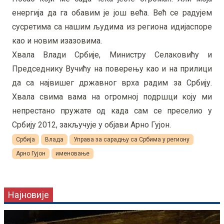
енергија да га обавим је још већа. Већ се радујем
сусретима са нашим људима из региона идијаспоре
као и новим изазовима.
Хвала Влади Србије, Министру Селаковићу и
Председнику Вучићу на поверењу као и на прилици
да са највишег државног врха радим за Србију.
Хвала свима вама на огромној подршци коју ми
непрестано пружате од када сам се преселио у
Србију 2012, закључује у објави Арно Гујон.
Србија
Влада
Управа за сарадњу са Србима у региону
Арно Гујон
именовање
Најновије