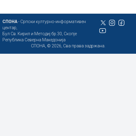
СПОНА
- Српски културно-информативен
центар,
Бул Св. Кирил и Методиј бр.30, Скопје
Република Северна Македонија
СПОНА, © 2026, Сва права задржана.