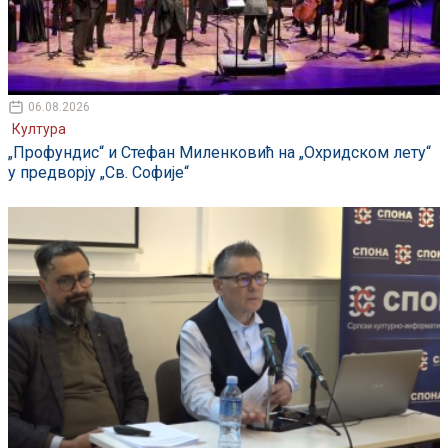
06.08.2026
Култура
„Профундис“ и Стефан Миленковић на „Охридском лету“
у предворју „Св. Софије“