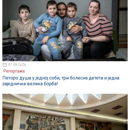
07.08.2026
Репортаже
Петоро душа у једној соби, три болесна детета и једна
заједничка велика борба!