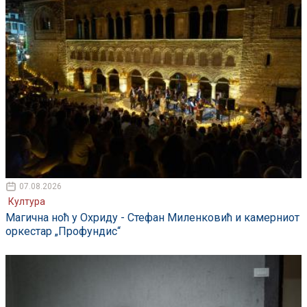
07.08.2026
Култура
Магична ноћ у Охриду - Стефан Миленковић и камерниот
оркестар „Профундис“