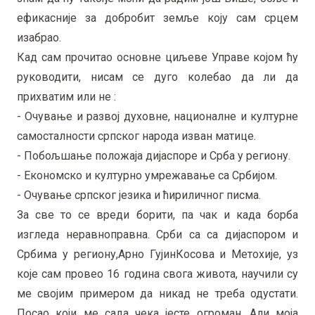
ефикасније за добробит земље коју сам срцем
изабрао.
Кад сам прочитао основне циљеве Управе којом ћу
руководити, нисам се дуго колебао да ли да
прихватим или не :
- Очување и развој духовне, националне и културне
самосталности српског народа изван матице.
- Побољшање положаја дијаспоре и Срба у региону.
- Економско и културно умрежавање са Србијом.
- Очување српског језика и ћириличног писма.
За све то се вреди борити, па чак и када борба
изгледа неравноправна. Срби са са дијаспором и
Србима у региону,Арно ГујинКосова и Метохије, уз
које сам провео 16 година свога живота, научили су
ме својим примером да никад не треба одустати.
Посао који ме сада чека јесте огроман. Али моја