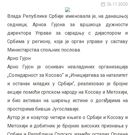
26.11.2020
Владa Републике Србије именовала je, на данашњој
седници, Арноа Гујона за вршиоца дужности
директора Управе за сарадњу с дијаспором и
Србима у региону, која је орган управе у саставу
Министарства спољних послова.
Арно Гујон
Арно Гујон је оснивач невладиних организација
„Солидарност за Косово“ и „Иницијатива за наталитет
и останак младих у Србији“, реализовао је бројне
акције помоћи српском народу на Косову и Метохији,
и био активан на ширењу истине о догађајима на
просторима бивше Југославије.
Аутор је и коаутор четири књиге о Србији и Косову и
Метохији и добитник је бројних високих признања у
Србији и Републици Српској, између осталих Ордена