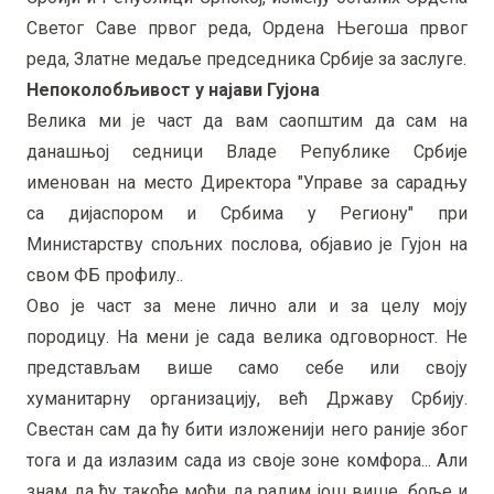
Светог Саве првог реда, Ордена Његоша првог
реда, Златне медаље председника Србије за заслуге.
Непоколобљивост у најави Гујона
Велика ми је част да вам саопштим да сам на
данашњој седници Владе Републике Србије
именован на место Директора "Управе за сарадњу
са дијаспором и Србима у Региону" при
Министарству спољних послова, објавио је Гујон на
свом ФБ профилу..
Ово је част за мене лично али и за целу моју
породицу. На мени је сада велика одговорност. Не
представљам више само себе или своју
хуманитарну организацију, већ Државу Србију.
Свестан сам да ћу бити изложенији него раније због
тога и да излазим сада из своје зоне комфора... Али
знам да ћу такође моћи да радим још више, боље и