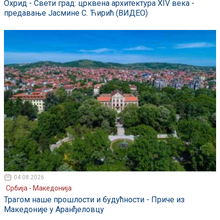
Охрид - Свети град: црквена архитектура XIV века -
предавање Јасмине С. Ћирић (ВИДЕО)
04.08.2026
Србија - Македонија
Трагом наше прошлости и будућности - Приче из
Македоније у Аранђеловцу