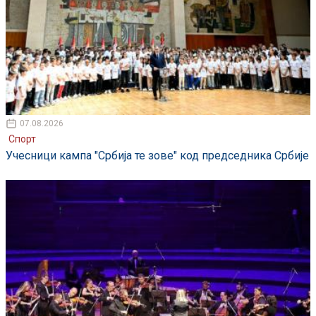
07.08.2026
Спорт
Учесници кампа "Србија те зове" код председника Србије