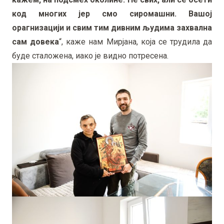
код многих јер смо сиромашни. Вашој
орагнизацији и свим тим дивним људима захвална
сам довека
“, каже нам Мирјана, која се трудила да
буде сталожена, иако је видно потресена.