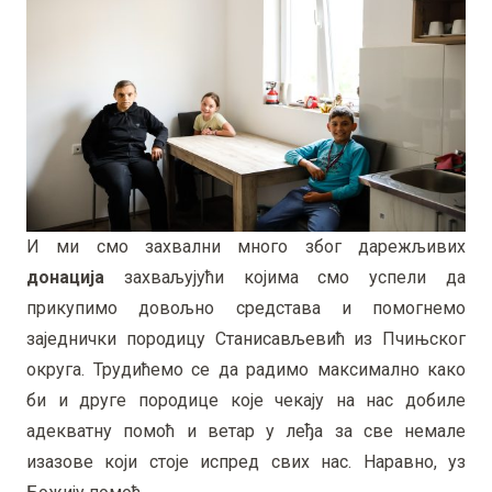
И ми смо захвални много због дарежљивих
донација
захваљујући којима смо успели да
прикупимо довољно средстава и помогнемо
заједнички породицу Станисављевић из Пчињског
округа. Трудићемо се да радимо максимално како
би и друге породице које чекају на нас добиле
адекватну помоћ и ветар у леђа за све немале
изазове који стоје испред свих нас. Наравно, уз