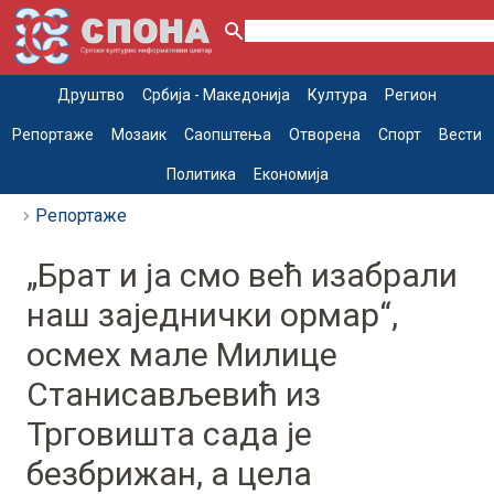
Друштво
Србија - Македонија
Култура
Регион
Репортаже
Мозаик
Саопштења
Отворена
Спорт
Вести
Политика
Економија
Репортаже
„Брат и ја смо већ изабрали
наш заједнички ормар“,
осмех мале Милице
Станисављевић из
Трговишта сада је
безбрижан, а цела