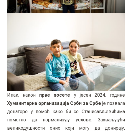
Ипак, након
прве посете
у јесен 2024. године
Хуманитарна организација Срби за Србе
је позвала
донаторе у помоћ како би се Станисављевићима
помогло да нормализују услове. Захваљујући
великодушности оних који могу да донирају,