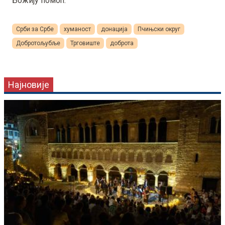
Божију помоћ.
Срби за Србе
хуманост
донација
Пчињски округ
Добротољубље
Трговиште
доброта
Најновије