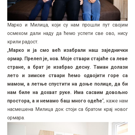
Марко и Милица, који су нам прошли пут својим
осмехом дали наду да ћемо успети све ово, нису
крили радост.
„
Марко и ја смо већ изабрали наш заједнички
ормар. Прелеп је, нов. Моје ствари стајаће са леве
стране, а брат је изабрао десну. Таман долази
лето и зимске ствари ћемо одвојити горе са
мамом, а летње спустити на доње полице, да би
нам биле на дохват руке. Има сасвим довољно
простора, а и немамо баш много одеће
“, каже нам
насмешена Милица док стоји са братом крај новог
ормара.