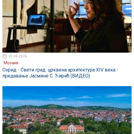
05.08.2026
Мозаик
Охрид - Свети град: црквена архитектура XIV века -
предавање Јасмине С. Ћирић (ВИДЕО)