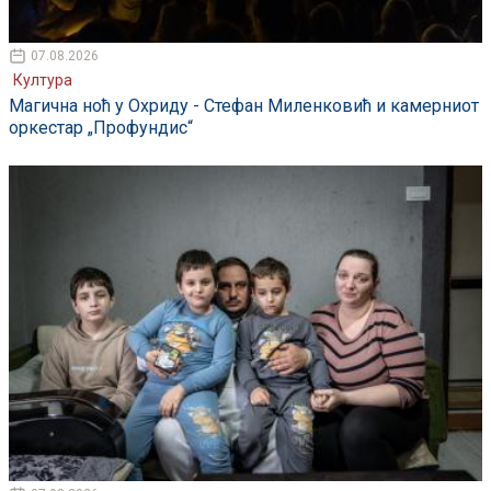
07.08.2026
Култура
Магична ноћ у Охриду - Стефан Миленковић и камерниот
оркестар „Профундис“