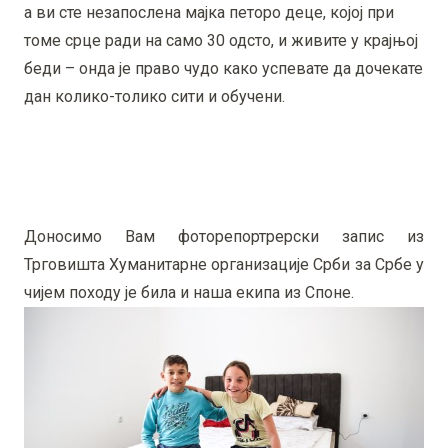
а ви сте незапослена мајка петоро деце, којој при
томе срце ради на само 30 одсто, и живите у крајњој
беди – онда је право чудо како успевате да дочекате
дан колико-толико сити и обучени.
Доносимо Вам фоторепортрерски запис из
Трговишта Хуманитарне организације Срби за Србе у
чијем походу је била и наша екипа из Споне.