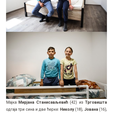
Мајка
Мирјана Станисављевић
(42) из
Трговишта
одгаја три сина и две ћерке:
Николу
(18),
Јована
(16),