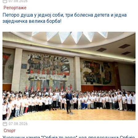
07.08.2026
Репортаже
Петоро душа у једној соби, три болесна детета и једна
заједничка велика борба!
07.08.2026
Спорт
Учесници кампа "Србија те зове" код председника Србије