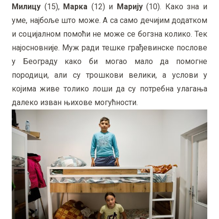
Милицу
(15),
Марка
(12) и
Марију
(10). Како зна и
уме, најбоље што може. А са само дечијим додатком
и социјалном помоћи не може се богзна колико. Тек
најосновније. Муж ради тешке грађевинске послове
у Београду како би могао мало да помогне
породици, али су трошкови велики, а услови у
којима живе толико лоши да су потребна улагања
далеко изван њихове могућности.