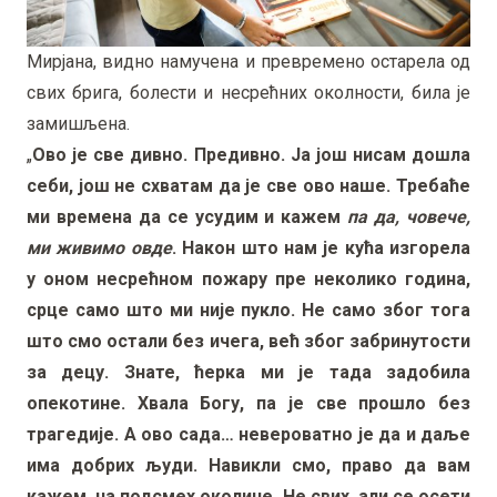
Мирјана, видно намучена и превремено остарела од
свих брига, болести и несрећних околности, била је
замишљена.
„
Ово је све дивно. Предивно. Ја још нисам дошла
себи, још не схватам да је све ово наше. Требаће
ми времена да се усудим и кажем
па да, човече,
ми живимо овде
. Након што нам је кућа изгорела
у оном несрећном пожару пре неколико година,
срце само што ми није пукло. Не само због тога
што смо остали без ичега, већ због забринутости
за децу. Знате, ћерка ми је тада задобила
опекотине. Хвала Богу, па је све прошло без
трагедије. А ово сада… невероватно је да и даље
има добрих људи. Навикли смо, право да вам
кажем, на подсмех околине. Не свих, али се осети