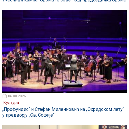
06.08.2026
Култура
„Профундис“ и Стефан Миленковић на „Охридском лету“
у предворју „Св. Софије“