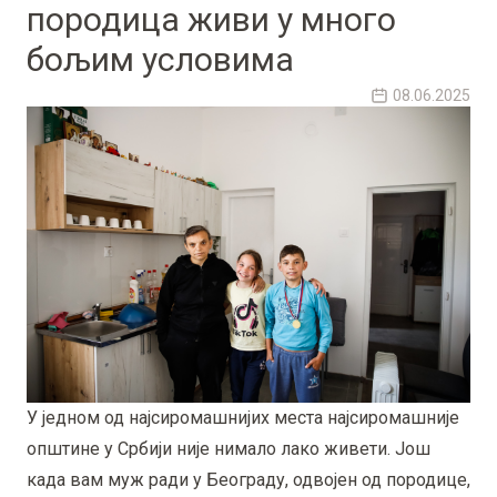
породица живи у много
бољим условима
08.06.2025
У једном од најсиромашнијих места најсиромашније
општине у Србији није нимало лако живети. Још
када вам муж ради у Београду, одвојен од породице,