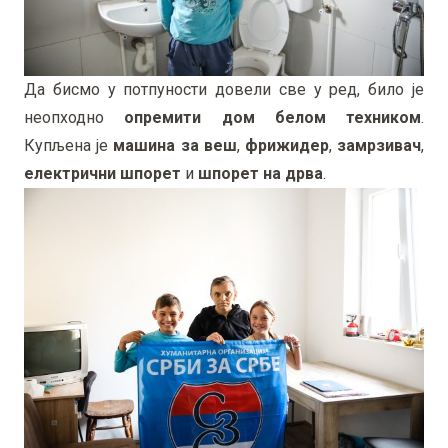
Да бисмо у потпуности довели све у ред, било је
неопходно
опремити дом белом техником
.
Купљена је
машина за веш
,
фрижидер
,
замрзивач
,
електрични
шпорет
и
шпорет
на
дрва
.