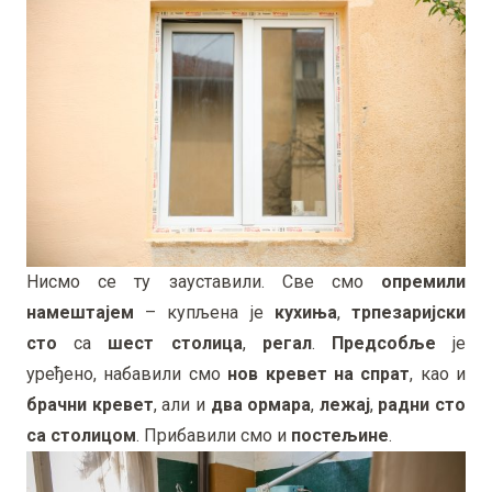
Нисмо се ту зауставили. Све смо
опремили
намештајем
– купљена је
кухиња
,
трпезаријски
сто
са
шест столица
,
регал
.
Предсобље
је
уређено, набавили смо
нов кревет на спрат
, као и
брачни кревет
, али и
два ормара
,
лежај
,
радни сто
са столицом
. Прибавили смо и
постељине
.