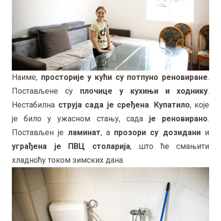
Наиме,
просторије у кући су потпуно реновиране
.
Постављене су
плочице у кухињи и ходнику
.
Нестабилна
струја сада је сређена
.
Купатило
, које
је било у ужасном стању, сада
је реновирано
.
Постављен је
ламинат
, а
прозори су дозидани
и
уграђена је ПВЦ столарија
, што ће смањити
хладноћу током зимских дана.