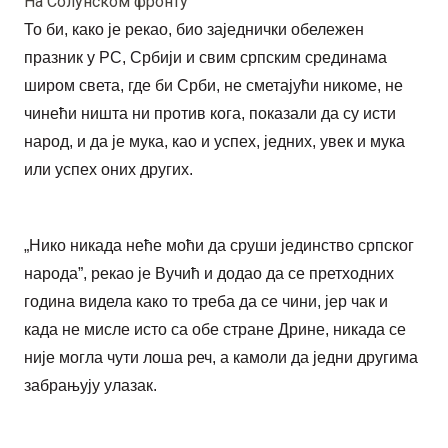
На Солунском фронту
То би, како је рекао, био заједнички обележен
празник у РС, Србији и свим српским срединама
широм света, где би Срби, не сметајући никоме, не
чинећи ништа ни против кога, показали да су исти
народ, и да је мука, као и успех, једних, увек и мука
или успех оних других.
„Нико никада неће моћи да сруши јединство српског
народа”, рекао је Вучић и додао да се претходних
година видела како то треба да се чини, јер чак и
када не мисле исто са обе стране Дрине, никада се
није могла чути лоша реч, а камоли да једни другима
забрањују улазак.