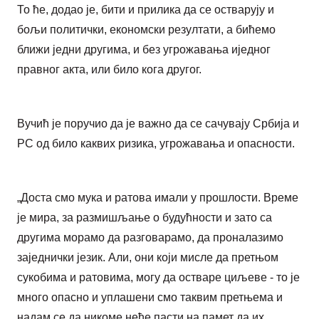
То ће, додао је, бити и прилика да се остварују и
бољи политички, економски резултати, а бићемо
ближи једни другима, и без угрожавања иједног
правног акта, или било кога другог.
Вучић је поручио да је важно да се сачувају Србија и
РС од било каквих ризика, угрожавања и опасности.
„Доста смо мука и ратова имали у прошлости. Време
је мира, за размишљање о будућности и зато са
другима морамо да разговарамо, да проналазимо
заједнички језик. Али, они који мисле да претњом
сукобима и ратовима, могу да остваре циљеве - то је
много опасно и уплашени смо таквим претњема и
надам се да никоме неће пасти на памет да их