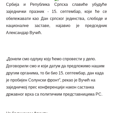
Србија и Република Српска славиће убудуће
заједнички празник - 15. септембар, који ће се
обележавати као Дан српског јединства, слободе и
националне заставе, најавио је председник
Александар Вучић.
„Донели смо одлуку коју ћемо спровести у дело.
Договорили смо и који датум да предложимо нашим
другим органима, то би био 15. септембар, дан када
је пробијен Солунски фронт”, рекао је Вучић на
заједничкој прес конференцији након састанка
државног врха са политичким представницима РС.