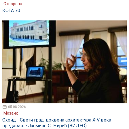
Отворена
КОТА 70
05.08.2026
Мозаик
Охрид - Свети град: црквена архитектура XIV века -
предавање Јасмине С. Ћирић (ВИДЕО)