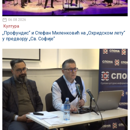
06.08.2026
Култура
„Профундис“ и Стефан Миленковић на „Охридском лету“
у предворју „Св. Софије“