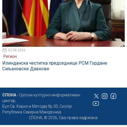
02.08.2026
Регион
Илинданска честитка председнице РСМ Гордане
Сиљановске Давкове
СПОНА
- Српски културно-информативен
центар,
Бул Св. Кирил и Методиј бр.30, Скопје
Република Северна Македонија
СПОНА, © 2026, Сва права задржана.