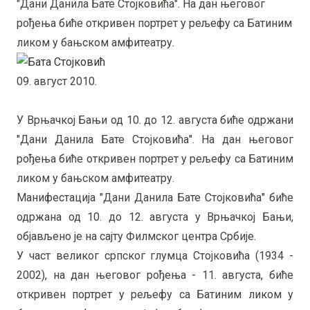
"Дани Данила Бате Стојковића". На дан његовог
рођења биће откривен портрет у рељефу са Батиним
ликом у бањском амфитеатру.
09. август 2010.
У Врњачкој Бањи од 10. до 12. августа биће одржани
"Дани Данила Бате Стојковића". На дан његовог
рођења биће откривен портрет у рељефу са Батиним
ликом у бањском амфитеатру.
Манифестација "Дани Данила Бате Стојковића" биће
одржана од 10. до 12. августа у Врњачкој Бањи,
објављено је на сајту Филмског центра Србије.
У част великог српског глумца Стојковића (1934 -
2002), на дан његовог рођења - 11. августа, биће
откривен портрет у рељефу са Батиним ликом у