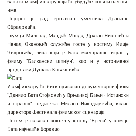
бањском амфитеатру који ће убудуће носити његово
име.
Портрет је рад врњачког уметника Драгише
Обрадовића.
Глумци Милорад Мандић Манда, Драган Николић и
Ненад Окановић служиће госте у костиму Илије
Чворовића, лика који је Бата маестрално играо у
филму "Балкански шпијун", као и у истоименој
представи Душана Ковачевића.
У амфитеатру ће бити приказан документарни филм
"Данило Бата Стојковић у Врњачкој Бањи - Истински
и страсно", редитеља Милана Никодијевића, иначе
директора Фестивала филмског сценарија.
Потом је заказан коктел у хотелу "Бреза" у ком је
Бата најчешће боравио.