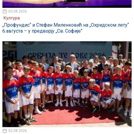
03.08.2026
Култура
„Профундис“ и Стефан Миленковић на „Охридском лету“
6.августа – у предворју „Св. Софије“
02.08.2026