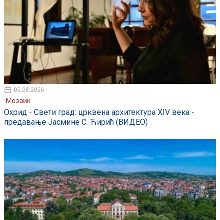
05.08.2026
Мозаик
Охрид - Свети град: црквена архитектура XIV века -
предавање Јасмине С. Ћирић (ВИДЕО)