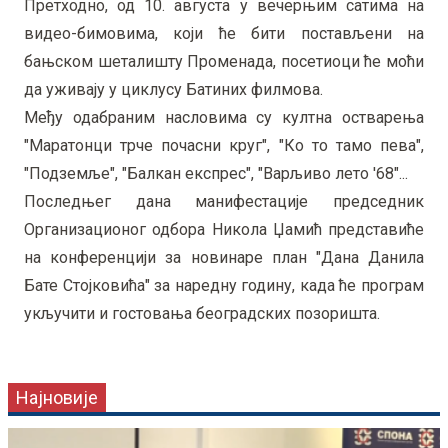
Претходно, од 10. августа у вечерњим сатима на
видео-бимовима, који ће бити постављени на
бањском шеталишту Променада, посетиоци ће моћи
да уживају у циклусу Батиних филмова.
Међу одабраним насловима су култна остварења
"Маратонци трче почасни круг", "Ко то тамо пева",
"Подземље", "Балкан експрес", "Варљиво лето '68"...
Последњег дана манифестације председник
Организационог одбора Никола Џамић представиће
на конференцији за новинаре план "Дана Данила
Бате Стојковића" за наредну годину, када ће програм
укључити и гостовања београдских позоришта.
Најновије