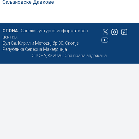
Сиљановске Давкове
СПОНА
- Српски културно-информативен
центар,
Бул Св. Кирил и Методиј бр.30, Скопје
Република Северна Македонија
СПОНА, © 2026, Сва права задржана.