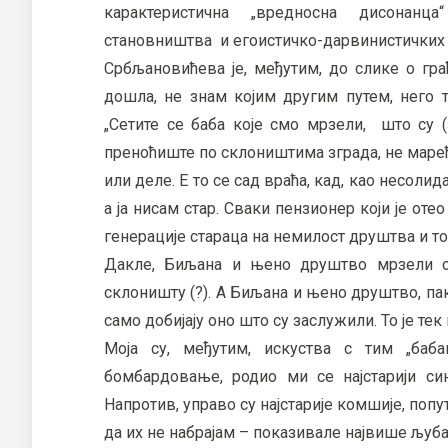
карактеристична „вредносна дисонанца
становништва и егоистичко-дарвинистичких 
Србљановићева је, међутим, до слике о г
дошла, не знам којим другим путем, него 
„Сетите се баба које смо мрзели, што су 
преноћиште по склоништима зграда, не марећ
или деле. Е то се сад враћа, кад, као несоли
а ја нисам стар. Сваки пензионер који је от
генерације стараца на немилост друштва и то
Дакле, Биљана и њено друштво мрзели с
склоништу (?). А Биљана и њено друштво, пак 
само добијају оно што су заслужили. То је т
Моја су, међутим, искуства с тим „баб
бомбардовање, родио ми се најстарији си
Напротив, управо су најстарије комшије, попу
да их не набрајам – показивале највише љуб