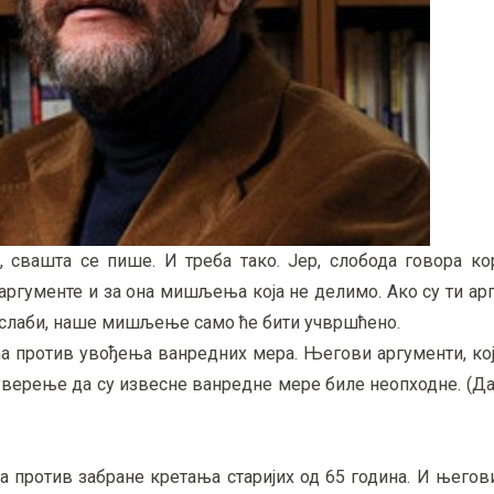
 свашта се пише. И треба тако. Јер, слобода говора кор
гументе и за она мишљења која не делимо. Ако су ти арг
 слаби, наше мишљење само ће бити учвршћено.
ћа против увођења ванредних мера. Његови аргументи, ко
уверење да су извесне ванредне мере биле неопходне. (Да
ја против забране кретања старијих од 65 година. И његов