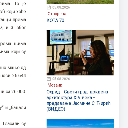
има. То је
05.08.2026
е) који хоће
Отворена
станци према
КОТА 70
а; и 3. због
 према њима
вима који су
ечно мање од
носи 26.644
05.08.2026
Мозаик
и са 26.000.
Охрид - Свети град: црквена
архитектура XIV века -
предавање Јасмине С. Ћирић
у“ и „бацали
(ВИДЕО)
 Гласали су