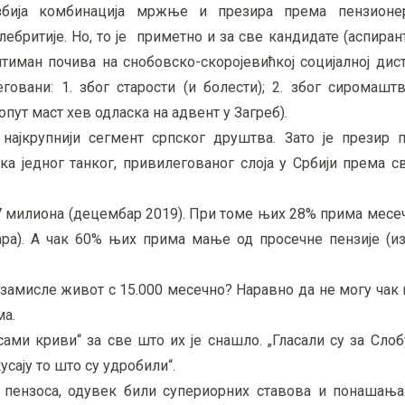
збија комбинација мржње и презира према пензионер
бритије. Но, то је приметно и за све кандидате (аспирант
нтиман почива на снобовско-скоројевићкој социјалној ди
овани: 1. због старости (и болести); 2. због сиромаштв
ут маст хев одласка на адвент у Загреб).
 најкрупнији сегмент српског друштва. Зато је презир
а једног танког, привилегованог слоја у Србији према с
,7 милиона (децембар 2019). При томе њих 28% прима мес
ара). А чак 60% њих прима мање од просечне пензије (из
мисле живот с 15.000 месечно? Наравно да не могу чак н
ма.
ами криви“ за све што их је снашло. „Гласали су за Слоб
усају то што су удробили“.
т пензоса, одувек били супериорних ставова и понашања.