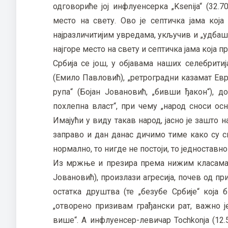
одговориће јој инфлуенсерка „Ksenija“ (32.
место на свету. Ово је септичка јама која
најразличитијим увредама, укључив и „удбашк
најгоре место на свету и септичка јама која п
Србија се још, у објавама наших селебритиј
(Емило Павловић), „ретроградни казамат Евр
рупа“ (Бојан Јовановић, „бивши ђакон“), 
похлепна власт“, при чему „народ сноси ос
Имајући у виду такав народ, јасно је зашто 
заправо и дан данас дичимо тиме како су 
нормално, то нигде не постоји, то једноставно
Из мржње и презира према нижим класама, к
Јовановић), произлази агресија, почев од п
остатка друштва (те „безубе Србије“ која
„отворено призивам грађански рат, важно ј
више“. А инфлуенсер-левичар Tochkonja (12.5