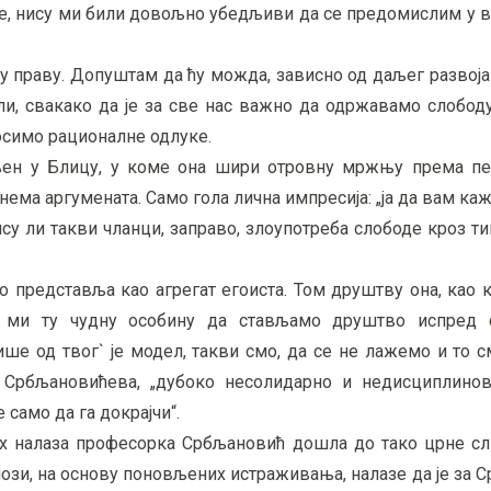
ње, нису ми били довољно убедљиви да се предомислим у 
 у праву. Допуштам да ћу можда, зависно од даљег развоја
, свакако да је за све нас важно да одржавамо слобо
осимо рационалне одлуке.
вљен у Блицу, у коме она шири отровну мржњу према п
нема аргумената. Само гола лична импресија: „ја да вам каж
ису ли такви чланци, заправо, злоупотреба слободе кроз т
 представља као агрегат егоиста. Том друштву она, као 
о ми ту чудну особину да стављамо друштво испред 
ше од твог` је модел, такви смо, да се не лажемо и то 
 Србљановићева, „дубоко несолидарно и недисциплинова
 само да га докрајчи“.
ких налаза професорка Србљановић дошла до тако црне сл
лози, на основу поновљених истраживања, налазе да је за С