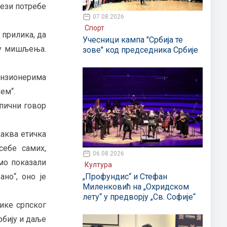
вези потребе
07.08.2026
Спорт
 прилика, да
Учесници кампа "Србија те
ду мишљења.
зове" код председника Србије
ензионерима
ем“.
ипични говор
каква етичка
себе самих,
06.08.2026
смо показали
Култура
„Профундис“ и Стефан
но“, оно је
Миленковић на „Охридском
лету“ у предворју „Св. Софије“
ике српског
рбију и даље