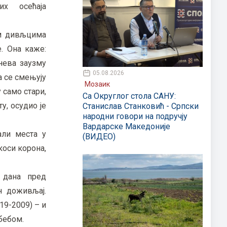
их осећаја
им дивљцима
. Она каже:
нева заузму
05.08.2026
а се смењују
Мозаик
 само стари,
Са Округлог стола САНУ:
у, осудио је
Станислав Станковић - Српски
народни говори на подручју
Вардарске Македоније
али места у
(ВИДЕО)
коси корона,
ц дана пред
н доживљај.
19-2009) – и
бебом.