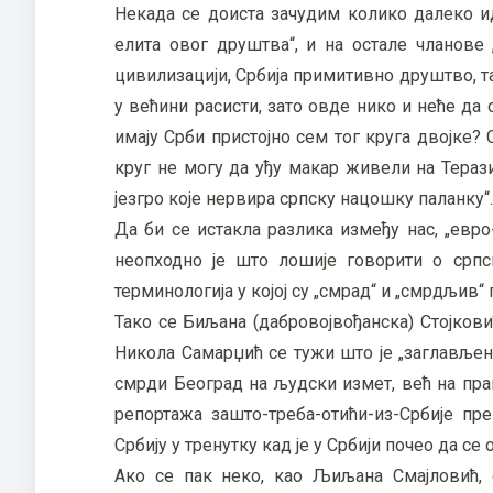
Некада се доиста зачудим колико далеко иде
елита овог друштва“, и на остале чланове
цивилизацији, Србија примитивно друштво, такв
у већини расисти, зато овде нико и неће да 
имају Срби пристојно сем тог круга двојке?
круг не могу да уђу макар живели на Терази
језгро које нервира српску нацошку паланку“.
Да би се истакла разлика између нас, „евр
неопходно је што лошије говорити о срп
терминологија у којој су „смрад“ и „смрдљив
Тако се Биљана (дабровојвођанска) Стојков
Никола Самарџић се тужи што је „заглављен
смрди Београд на људски измет, већ на право
репортажа зашто-треба-отићи-из-Србије пре
Србију у тренутку кад је у Србији почео да с
Ако се пак неко, као Љиљана Смајловић, с