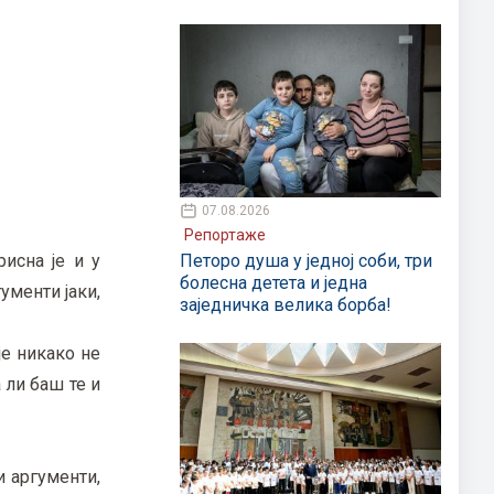
07.08.2026
Репортаже
исна је и у
Петоро душа у једној соби, три
болесна детета и једна
ументи јаки,
заједничка велика борба!
је никако не
 ли баш те и
и аргументи,