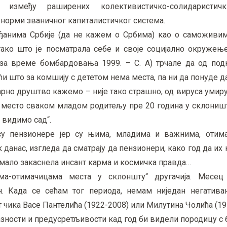
“ између раширених колективистичко-солидаристичк
норми званичног капиталистичког система.
рађанима Србије (да не кажем о Србима) као о саможив
тако што је посматрала себе и своје социјално окружење
(за време бомбардовања 1999. – С. А) трчале да од под
и што за комшију с дететом нема места, па ни да понуде д
дарно друштво кажемо – није тако страшно, од вируса умиру
ео место сваком младом родитељу пре 20 година у склоништ
 видимо сад“.
у пензионере јер су њима, младима и важнима, отим
данас, изгледа да сматрају да пензионери, како год да их 
ек мало закаснела инсант карма и космичка правда…
ама-отимачицама места у склоншту“ другачија. Месе
н. Када се сећам тог периода, немам ниједан негатива
т чика Васе Пантелића (1922-2008) или Милутина Чолића (19
азности и предусретљивости кад год би видели породицу с 