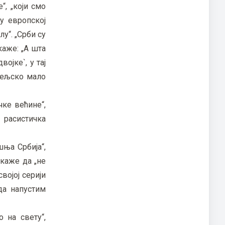
“, „који смо
у европској
у“. „Срби су
каже: „А шта
ојке`, у тај
итељско мало
чке већине“,
 расистичка
шња Србија“,
 каже да „не
војој серији
 да напустим
 на свету“,