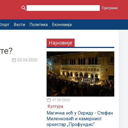
Спорт
Вести
Политика
Економија
Најновије
ете?
02.04.2020
07.08.2026
Култура
Магична ноћ у Охриду - Стефан
Миленковић и камерниот
оркестар „Профундис“