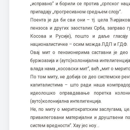
„исправно“ и борили се против „српског наци
припадају „прогресивном средњем слоју“.
Поента је да би сви они – тј. цела Ћирја
пензоса и других заосталих Срба, заправо г
Косова и Русије), пошто и даље гласају 
националистичке – осим можда ЛДП и ГДФ.
Овај мит о пензионерима саставни је део 
буржоазија и (ауто)колонијална интелигенција
влада нама „косовски мит“, већ „мит о мерито
По том миту, не добија се део системске рен
капиталистима – што ради наша компрадорс
идеолошко оправдавање поретка колони
(ауто)колонијална интелигенција.
Не, по миту о меритократским заслугама, це
привилеговани материјални и друштвени по
систем вредности“. Хау јес ноу…