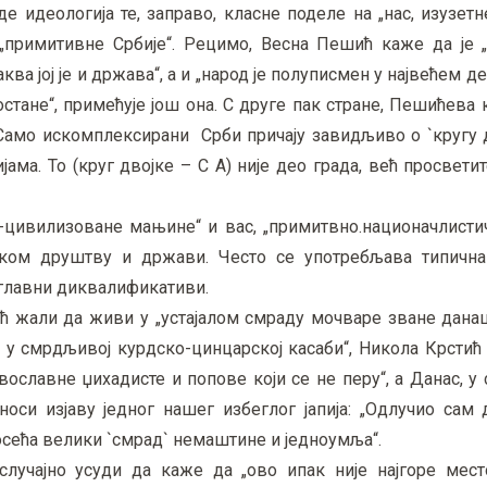
 идеологија те, заправо, класне поделе на „нас, изузетне
 „примитивне Србије“. Рецимо, Весна Пешић каже да је „
а јој је и држава“, а и „народ је полуписмен у највећем дел
остане“, примећује још она. С друге пак стране, Пешићева 
 Само искомплексирани Срби причају завидљиво о `кругу дв
јама. То (круг двојке – С А) није део града, већ просвет
о-цивилизоване мањине“ и вас, „примитвно.национачлисти
ском друштву и држави. Често се употребљава типична
“ главни диквалификативи.
ић жали да живи у „устајалом смраду мочваре зване дана
 у смрдљивој курдско-цинцарској касаби“, Никола Крстић
славне џихадисте и попове који се не перу“, а Данас, у с
носи изјаву једног нашег избеглог јапија: „Одлучио сам
е осећа велики `смрад` немаштине и једноумља“.
лучајно усуди да каже да „ово ипак није најгоре место