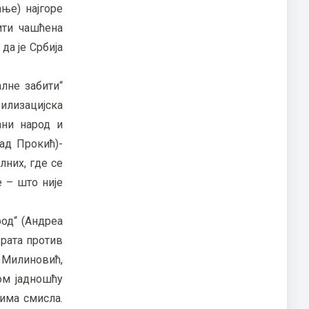
ање) најгоре
ити чашћена
да је Србија
алне забити“
вилизацијска
ани народ и
над Прокић)-
лних, где се
 – што није
од“ (Андреа
 рата против
 Милиновић,
ом јадношћу
 има смисла.