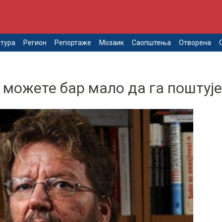
тура
Регион
Репортаже
Мозаик
Саопштења
Отворена
е можете бар мало да га поштуј