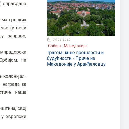
“, оправдано
ема српских
теље (у вези
у, заправо,
04.08.2026
Србија - Македонија
омпрадорска
Трагом наше прошлости и
будућности - Приче из
 Србијом. Не
Македоније у Аранђеловцу
е колонијал-
 награда за
стиче наша
нштина, свој
 у европски