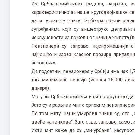
Из Србљановићкиних редова, заправо, и
карактеристично за наше кругодвојкашке селе
да се учлане у елиту. Тај безразложни реса
суграђанима који су вишеструко депривилег
искључености из пожељног начина живота (поп
Пензионери су, заправо, најсиромашнији а
најчешће и израз класног презира припадник
испод њих.
Да подсетим, пензионера у Србији има чак 1
тзв. минималне пензије (износи 15.000 дин
динара).
Могу ли Србљановићева и њено друштво да за
Зато су и развили мит о српским пензионери
По том миту, наши умировљеници су, ето, „с
цвеће на тенкове“. Зато сада, заправо, само „к
Исти мит каже да су „ми-урбани“, насупро