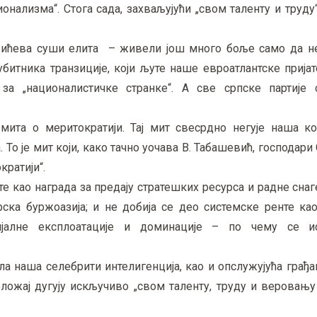
онализма“. Стога сада, захваљујући „свом таленту и труду
ковићева суши елита – живели још много боље само да н
убитника транзиције, који љуте наше евроатлантске прија
за „националистичке странке“. А све српске партије с
мита о меритократији. Тај мит свесрдно негује наша к
. То је мит који, како тачно уочава В. Табашевић, господари
кратији“.
те као награда за предају стратешких ресурса и радне снаг
ка буржоазија; и не добија се део системске ренте као
јалне експлоатације и доминације – по чему се и
ла наша селебрити интелигенција, као и опслужујућа грађа
ложај дугују искључиво „свом таленту, труду и веровању