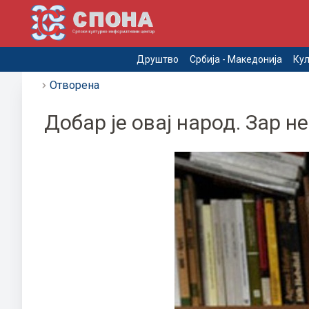
Друштво
Србија - Македонија
Кул
Отворена
Добар је овај народ. Зар н