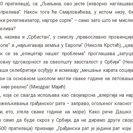
700 пратилаца), са: „Љиљана, ово јесте (изворно наглашав
 прелива“. Након тога ће Смајловићева, у истом низу, б
и релативизатор, најгоре сорте“ – само зато што не мисли 
релива?
а, назива и „Србистан“, у смислу „православно провинциј
опе“ и „најљигавија земља у Европи“ (Никола Крстић), „ци
док се за „епицетар нашег проблема“ проглашава „затуц
новну одговорност за свеопшту заосталост у Србији“ (Не
наши селебритији осуђују и исмевају „мешање карата соција
сви са основном школом могли сваке године на летовање
 није реално“ (Миодраг Мајић).
оја се свагда испољава као својеврсна „алергија на нар
рижељкивања грађанског рата – заправо, огољеног класног
 би, ето, хтела сваке године на море). Како рече Дашко
е само да буде скроз у Србији, да не дирамо друге свој
00 пратилаца) признаје: „Грађански рат је једини рат који