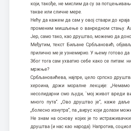
који, такође, не мислим да су за потцењива
такве или сличне мере.
Нећу да кажем да сам у овој ствари до краја
променим мишљење о ванредном стању. Али
Јер, само тако, као друштво, можемо да дон
Међутим, текст Биљане Србљановић, обја
прилично ме је узнемирио. У њему готово да 
Због тога сам ухватио себе како се питам: н
мржње?
Србљановићева, најпре, цело српско друштво
хероина, држи моралне лекције: „Немам
несолидарни смо људи, `мој живот вреди ви
много пута“. „Ово друштво је“, каже даље
„болесно изнутра“, па „вирус који долази може
Не знам на основу којих је то истраживач
друштва (и нас као народа). Напротив, социо