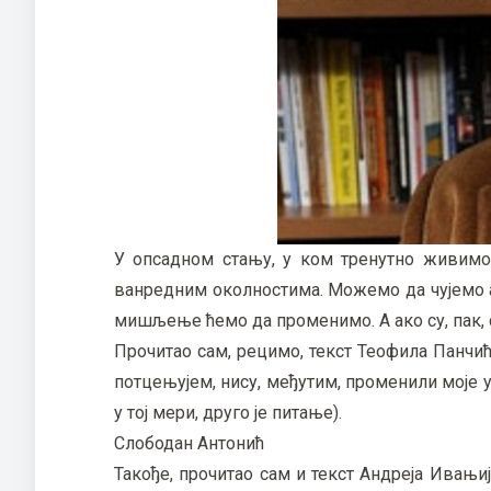
У опсадном стању, у ком тренутно живимо,
ванредним околностима. Можемо да чујемо ар
мишљење ћемо да променимо. А ако су, пак,
Прочитао сам, рецимо, текст Теофила Панчи
потцењујем, нису, међутим, променили моје 
у тој мери, друго је питање).
Слободан Антонић
Такође, прочитао сам и текст Андреја Ивањи