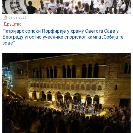
08.08.2026
Друштво
Патријарх српски Порфирије у храму Светога Саве у
Београду угостио учеснике спортског кампа „Србија те
зове”