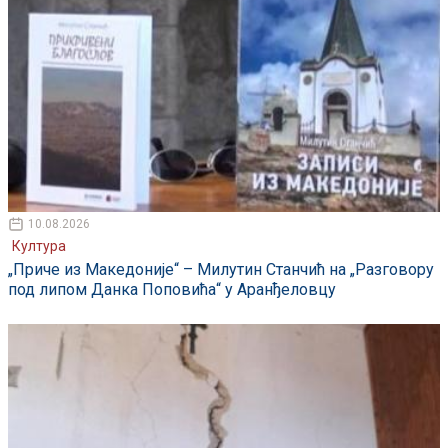
10.08.2026
Култура
„Приче из Македоније“ – Милутин Станчић на „Разговору
под липом Данка Поповића“ у Аранђеловцу