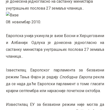
је донесена једногласно на састанку министара
унутрашњих послова 27 земаља чланица...
08. новембар 2010.
Европска унија укинула је визе Босни и Херцеговини
и Албанији. Одлука је донесена једногласно на
састанку министара унутрашњих послова 27 земаља
чланица...
Iзвестилац Европског парламента за безвизни
режим Тања Фајон је радију
Слободна Европа
рекла
да се нада да ће Европски парламент о томе гласати
крајем септембра или најкасније почетком октобра.
Известилац ЕУ за безвизни режим није могла да