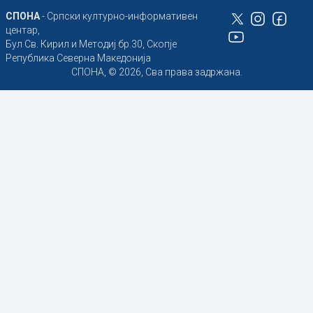
СПОНА
- Српски културно-информативен
центар,
Бул Св. Кирил и Методиј бр.30, Скопје
Република Северна Македонија
СПОНА, © 2026, Сва права задржана.