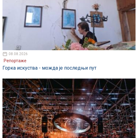
08.08.2026
Репортаже
Горка искуства - можда је последњи пут