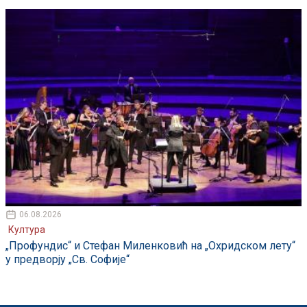
06.08.2026
Култура
„Профундис“ и Стефан Миленковић на „Охридском лету“
у предворју „Св. Софије“