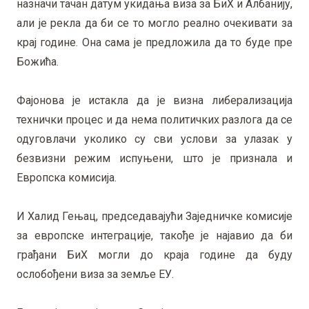
назначи тачан датум укидања виза за БиХ и Албанију,
али је рекла да би се то могло реално очекивати за
крај године. Она сама је предложила да то буде пре
Божића.
Фајонова је истакла да је визна либерализација
технички процес и да нема политичких разлога да се
одуговлачи уколико су сви услови за улазак у
безвизни режим испуњени, што је признала и
Европска комисија.
И Халид Гењац, председавајући Заједничке комисије
за европске интеграције, такође је најавио да би
грађани БиХ могли до краја године да буду
ослобођени виза за земље ЕУ.