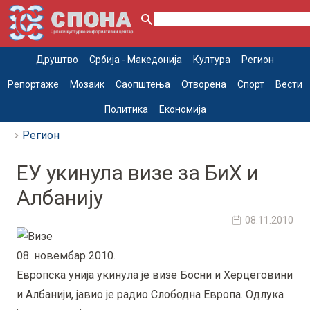
Друштво
Србија - Македонија
Култура
Регион
Репортаже
Мозаик
Саопштења
Отворена
Спорт
Вести
Политика
Економија
Регион
ЕУ укинула визе за БиХ и
Албанију
08.11.2010
08. новембар 2010.
Европска унија укинула је визе Босни и Херцеговини
и Албанији, јавио је радио Слободна Европа. Одлука