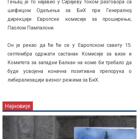
Гењац је то најавио у Сарајеву током разговора са
шефицом Одељења за БиХ при Генералној
дирекцији Европске комисије за проширење,
Паолом Пампалони.
Он је рекао да ће ће се у Европском савету 15.
септембра одржати састанак Комисије за визе и
Комитета за западни Балкан на коме би требало да
буде усвојена коначна позитивна препорука о
либерализацији визног режима за БиХ.
Најновије