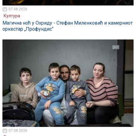
07.08.2026
Култура
Магична ноћ у Охриду - Стефан Миленковић и камерниот
оркестар „Профундис“
07.08.2026