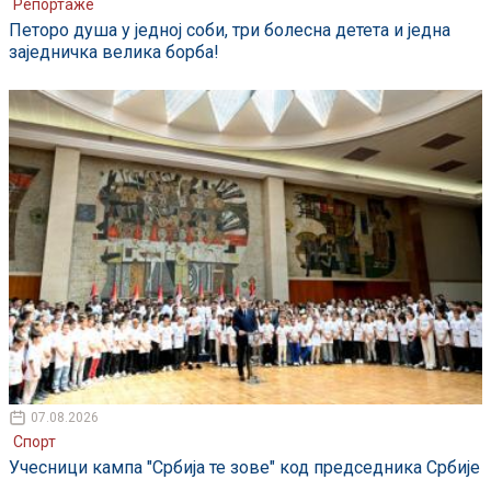
Репортаже
Петоро душа у једној соби, три болесна детета и једна
заједничка велика борба!
07.08.2026
Спорт
Учесници кампа "Србија те зове" код председника Србије