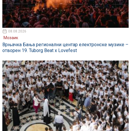
08.08.2026
Мозаик
Врњачка Бања регионални центар електронске музике –
отворен 19. Tuborg Beat x Lovefest