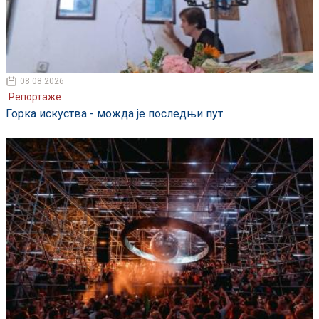
08.08.2026
Репортаже
Горка искуства - можда је последњи пут