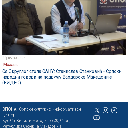
05.08.2026
Мозаик
Са Округлог стола САНУ: Станислав Станковић - Српски
народни говори на подручју Вардарске Македоније
(ВИДЕО)
СПОНА
- Српски културно-информативен
центар,
Бул Св. Кирил и Методиј бр.30, Скопје
Република Северна Македонија