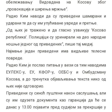
обележавању Видовдана на Косову због
„провокација и ширења мржње”.
Радио Ким наводи да су приведени шамарани и
ударани те да су им упућиване увреде и претње.
„Од њих је тражено и да гласно узвикују 'Косово
република'. Полицајци су уринирали на део народне
ношње једног од приведених”, пише тај медиј.
Најмање један приведени има видљиве телесне
повреде.
Радио Ким је послао питања у вези са тим наводима
ЕУЛЕКС-у, ЕУ, КФОР-у, ОЕБС-у и Омбудсману
Косова, а до тренутка објављивања текста нико од
њих није одговорио.
Приведени су синоћ пуштени након саслушања, али
су им одузета документа као гаранција да ће се
данас у 13.00 појавити пред судијом за прекршаје у