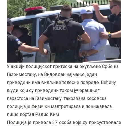
У акцији полицијског притиска на окупљене Србе на
Газоиместану, на Видовдан најмање један
приведени има видљиве телесне повреде. Већину
људи који су приведени током јучерашњег
парастоса на Газиместану, такозвана косовска
полиција је физички малтретирала и понижавала,
пише портал Радио Ким.
Полиција је привела 37 особа које су присуствовале