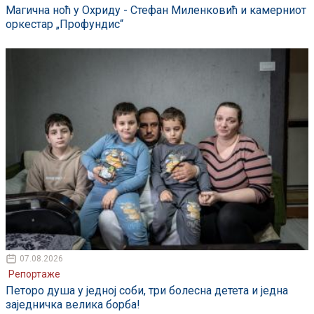
Магична ноћ у Охриду - Стефан Миленковић и камерниот
оркестар „Профундис“
07.08.2026
Репортаже
Петоро душа у једној соби, три болесна детета и једна
заједничка велика борба!