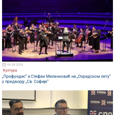
06.08.2026
Култура
„Профундис“ и Стефан Миленковић на „Охридском лету“
у предворју „Св. Софије“