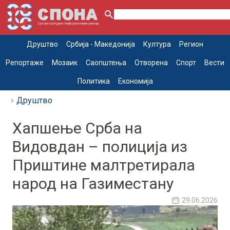
Друштво
Србија - Македонија
Култура
Регион
Репортаже
Мозаик
Саопштења
Отворена
Спорт
Вести
Политика
Економија
Друштво
Хапшење Срба на
Видовдан – полиција из
Приштине малтретирала
народ на Газиместану
29.06.2026