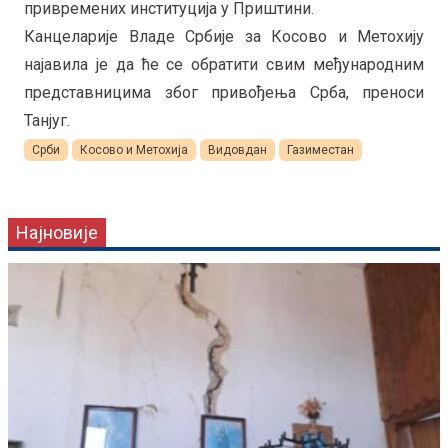
привремених институција у Приштини.
Канцеларије Владе Србије за Косово и Метохију
најавила је да ће се обратити свим међународним
представницима због привођења Срба, преноси
Танјуг.
Срби
Косово и Метохија
Видовдан
Газиместан
Најновије