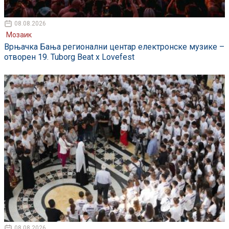
08.08.2026
Мозаик
Врњачка Бања регионални центар електронске музике –
отворен 19. Tuborg Beat x Lovefest
08.08.2026