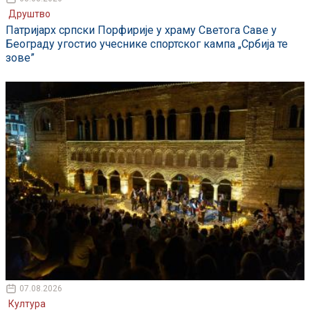
Друштво
Патријарх српски Порфирије у храму Светога Саве у
Београду угостио учеснике спортског кампа „Србија те
зове”
07.08.2026
Култура