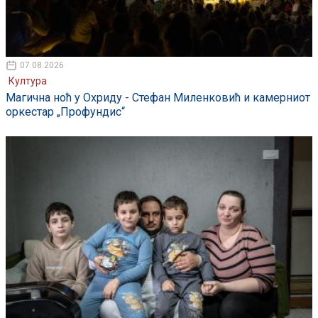
07.08.2026
Култура
Магична ноћ у Охриду - Стефан Миленковић и камерниот
оркестар „Профундис“