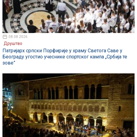
08.08.2026
Друштво
Патријарх српски Порфирије у храму Светога Саве у
Београду угостио учеснике спортског кампа „Србија те
зове”