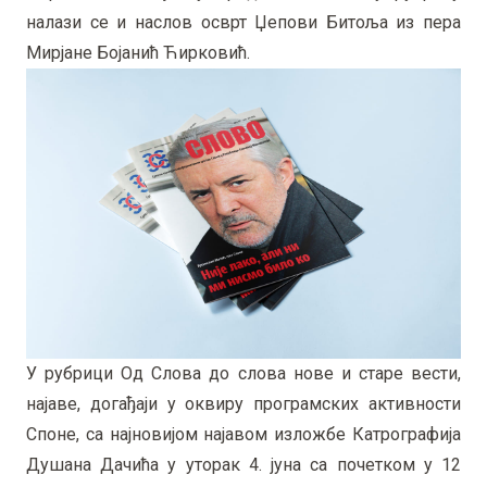
налази се и наслов осврт Џепови Битоља из пера
Мирјане Бојанић Ћирковић.
У рубрици Од Слова до слова нове и старе вести,
најаве, догађаји у оквиру програмских активности
Споне, са најновијом најавом изложбе Катрографија
Душана Дачића у уторак 4. јуна са почетком у 12