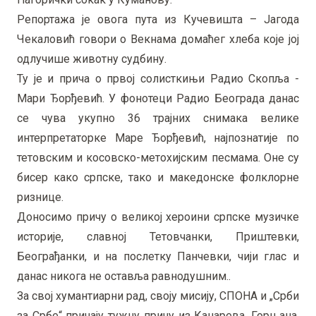
Репортажа је овога пута из Кучевишта – Јагода
Чекаловић говори о Векнама домаћег хлеба које јој
одлучише животну судбину.
Ту је и прича о првој солисткињи Радио Скопља -
Мари Ђорђевић. У фонотеци Радио Београда данас
се чува укупно 36 трајних снимака велике
интерпретаторке Маре Ђорђевић, најпознатије по
тетовским и косовско-метохијским песмама. Оне су
бисер како српске, тако и македонске фолклорне
ризнице.
Доносимо причу о великој хероини српске музичке
историје, славној Тетовчанки, Приштевки,
Београђанки, и на послетку Панчевки, чији глас и
данас никога не оставља равнодушним..
За свој хумантиарни рад, своју мисију, СПОНА и „Срби
за Србе“ причају тужну причу из Канарева, Горњана,