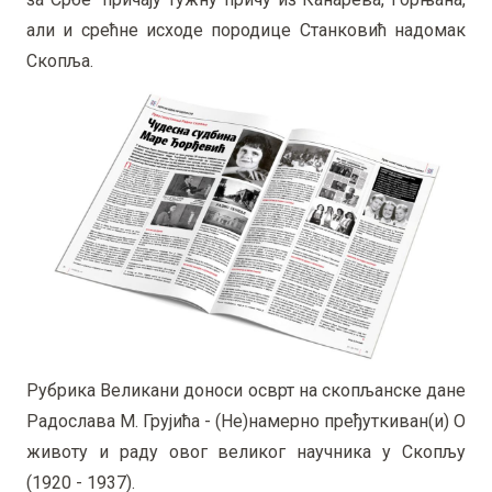
али и срећне исходе породице Станковић надомак
Скопља.
Рубрика Великани доноси осврт на скопљанске дане
Радослава М. Грујића - (Не)намерно пређуткиван(и) О
животу и раду овог великог научника у Скопљу
(1920 - 1937).