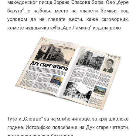
македонског писца Зорана Спасова Ѕофа. Ово „буре
барута“ је најбоље место на планети Земљи, под
условом да не гледате вести, каже саговорник,
коме је издавачка кућа „Арс Ламина“ издала дело.
Ту је и „Словце“ за најмлађе читаоце, за крај школске
године. Историјско подсећање на Дух старе четврти,
Нагорички сокак у Куманову.