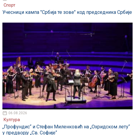
Спорт
Учесници кампа "Србија те зове" код председника Србије
06.08.2026
Култура
„Профундис“ и Стефан Миленковић на „Охридском лету“
у предворју „Св. Софије“