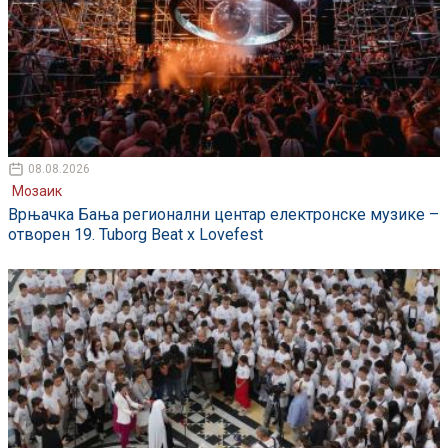
08.08.2026
Мозаик
Врњачка Бања регионални центар електронске музике –
отворен 19. Tuborg Beat x Lovefest