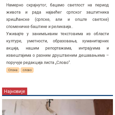
Намерно скрајнутог, бацамо светлост на период
живота и рада највећег српског заштитника
хришћанске (српске, али и опште светске)
споменичке баштине и реликвија...
Уживајте у занимљивим текстовима из области
културе, уметности, образовања, хуманитарних
акција, нашим репортажама, интрвјуима и
извештајима о разним друштвеним дешавањима –
поручује редакција листа „Слово“.
Спона
слово
Најновије