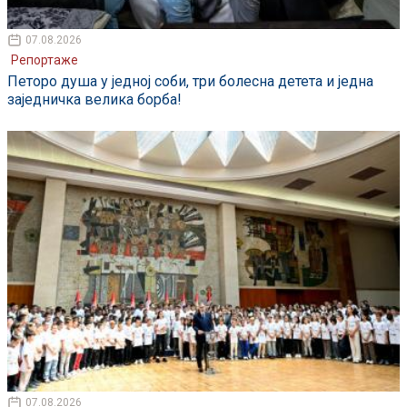
07.08.2026
Репортаже
Петоро душа у једној соби, три болесна детета и једна
заједничка велика борба!
07.08.2026