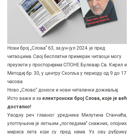
Нови број „Слова“ 63, за јун-јул 2024. је пред
читаоцима. Свој бесплатни примерак читаоци могу
преузети у просторијама СПОНЕ Булевар Св. Кирил и
Методиј бр. 30, у центру Скопља у периоду од 9 до 17
часова.
Ново „Слово“ доноси и нови читалачки доживљај.
Исто важи и за
електронски број Слова, које је већ
достапно!
Уводну реч главног уредника Милутина Станчића,
употпуњена је летњим „погледима“ снажних, опојних
мириса лета који су пред нама. Уз ову рубрику