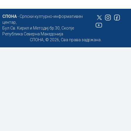
СПОНА
- Српски културно-информативен
центар,
Бул Св. Кирил и Методиј бр.30, Скопје
Република Северна Македонија
СПОНА, © 2026, Сва права задржана.