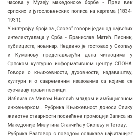
часова у Музеју македонске борбе - Први век
српских и југословенских пописа на картама (1834-
1931).
У интервјуу броја за „Слово“ говори један од највећих
интелектуалаца у Срба - Бранислав Матић. Песник,
публициста, новинар. Недавно је гостовао у Скопљу
и Куманову представљајући дела читаоцима у
Српском културно информативном центру СПОНА.
Говори о књижевности, духовности, издаваштву,
култури и о савременим изазовима са којима се
суочавају прави песници.
Изблиза са Милом Николић младом и амбициозном
инжењерком... Рубрика Књижевност доноси Слику
животне стварности посвећене промоцији Записа из
Македоније Милутина Станчића у Скопљу и Тетову.
Рубрика Разговор с поводом осликава најчитанијег