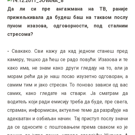
Да ли си пре ангажмана на ТВ, раније
прижељкивала да будеш баш на таквом послу
пуном изазова, одговорности, под сталним
стресома?
-
Свакако. Сви кажу да кад једном станеш пред
камеру, тешко да ћеш се радо повући. Изазова и те
како има, не знам како други гледају на то, али ја
морам рећи да је наш посао изузетно одговоран, а
самим тим и јако стресан. То поново зависи од вас
самих, како гледате на ствари. Ја сматрам да
водитељ који ради емисију треба да буде, пре свега,
спраман, информисан, актуелне теме да разрађује на
адекватан и озбиљан начин. Тај приступ послу значи
да се односите с поштовањем према сваком ко је