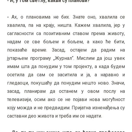
- И, у том светлу, какви су планови?
-
Ах, о плановима не бих. Знате оно, хвалила се
хвалила, па на крају, ништа. Кажем хвалила, јер у
сагласности са позитивним ставом према животу,
надам се све бољем и бољем, а како ће бити,
показаће време. Засад, остајем да радим на
јутарњем програму „Журнал“. Мислим да још увек
имам шта да понудим у том пројекту, а када будем
осетила да сам се заситила и ја, а наравно и
гледаоци, покушаћу да понудим нешто ново. Значи,
засад, планирам да останем у овом послу на
телевизији, осим ако се не појави нова могућност
коју можда и не предвидим. Пријатна изненађења су
саставни део живота и треба им се надати.