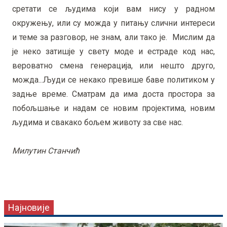
сретати се људима који вам нису у радном
окружењу, или су можда у питању слични интереси
и теме за разговор, не знам, али тако је. Мислим да
је неко затишје у свету моде и естраде код нас,
вероватно смена генерација, или нешто друго,
можда...Људи се некако превише баве политиком у
задње време. Сматрам да има доста простора за
побољшање и надам се новим пројектима, новим
људима и свакако бољем животу за све нас.
Милутин Станчић
Најновије