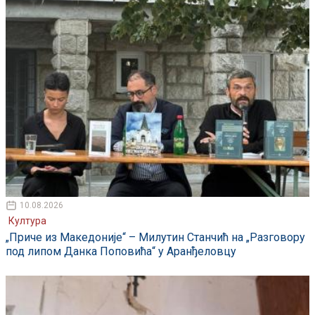
10.08.2026
Култура
„Приче из Македоније“ – Милутин Станчић на „Разговору
под липом Данка Поповића“ у Аранђеловцу