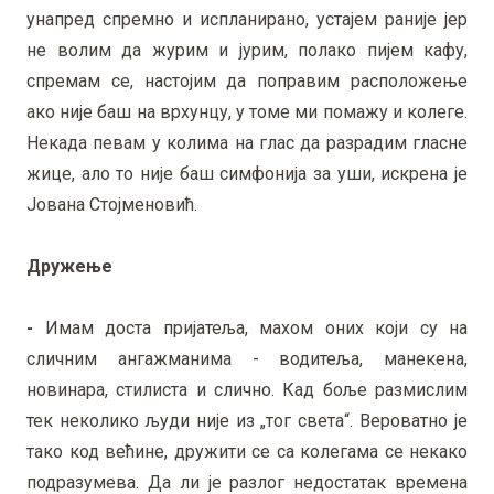
унапред спремно и испланирано, устајем раније јер
не волим да журим и јурим, полако пијем кафу,
спремам се, настојим да поправим расположење
ако није баш на врхунцу, у томе ми помажу и колеге.
Некада певам у колима на глас да разрадим гласне
жице, ало то није баш симфонија за уши, искрена је
Јована Стојменовић.
Дружење
-
Имам доста пријатеља, махом оних који су на
сличним ангажманима - водитеља, манекена,
новинара, стилиста и слично. Кад боље размислим
тек неколико људи није из „тог света“. Вероватно је
тако код већине, дружити се са колегама се некако
подразумева. Да ли је разлог недостатак времена