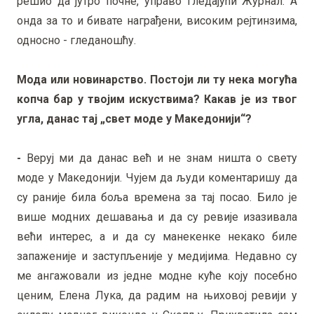
решио да јутро почне, управо гледајући Журнал. А
онда за то и бивате награђени, високим рејтинзима,
односно - гледаношћу.
Мода или новинарство. Постоји ли ту нека могућа
копча бар у твојим искуствима? Какав је из твог
угла, данас тај „свет моде у Македонији“?
-
Веруј ми да данас већ и не знам ништа о свету
моде у Македонији. Чујем да људи коментаришу да
су раније била боља времена за тај посао. Било је
више модних дешавања и да су ревије изазивала
већи интерес, а и да су манекенке некако биле
запаженије и заступљеније у медијима. Недавно су
ме ангажовали из једне модне куће коју посебно
ценим, Елена Лука, да радим на њиховој ревији у