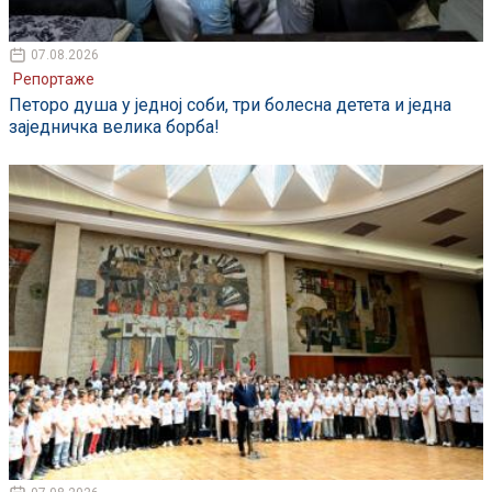
07.08.2026
Репортаже
Петоро душа у једној соби, три болесна детета и једна
заједничка велика борба!