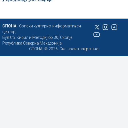
СПОНА
- Српски културно-информативен
центар,
Бул Св. Кирил и Методиј бр.30, Скопје
Република Северна Македонија
СПОНА, © 2026, Сва права задржана.