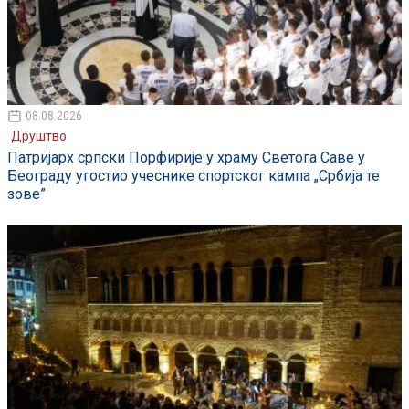
08.08.2026
Друштво
Патријарх српски Порфирије у храму Светога Саве у
Београду угостио учеснике спортског кампа „Србија те
зове”