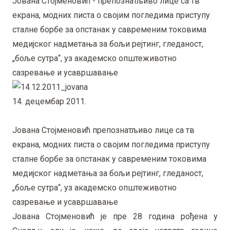
Јована Стојменовић - препознатљиво лице са тв
екрана, модних писта о својим погледима приступу
сталне борбе за опстанак у савременим токовима
медијског надметања за бољи рејтинг, гледаност,
„боље сутра“, уз академско општеживотно
сазревање и усавршавање
14. децембар 2011.
Јована Стојменовић препознатљиво лице са тв
екрана, модних писта о својим погледима приступу
сталне борбе за опстанак у савременим токовима
медијског надметања за бољи рејтинг, гледаност,
„боље сутра“, уз академско општеживотно
сазревање и усавршавање
Јована Стојменовић је пре 28 година рођена у