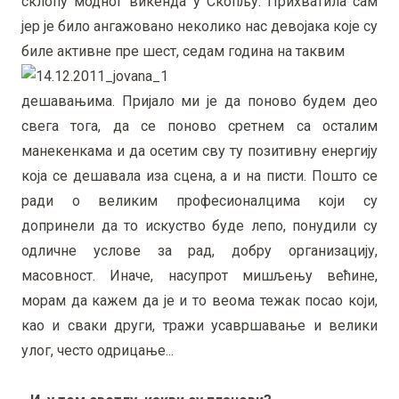
склопу модног викенда у Скопљу. Прихватила сам
јер је било ангажовано неколико нас девојака које су
биле активне пре шест, седам година на таквим
дешавањима. Пријало ми је да поново будем део
свега тога, да се поново сретнем са осталим
манекенкама и да осетим сву ту позитивну енергију
која се дешавала иза сцена, а и на писти. Пошто се
ради о великим професионалцима који су
допринели да то искуство буде лепо, понудили су
одличне услове за рад, добру организацију,
масовност. Иначе, насупрот мишљењу већине,
морам да кажем да је и то веома тежак посао који,
као и сваки други, тражи усавршавање и велики
улог, често одрицање...