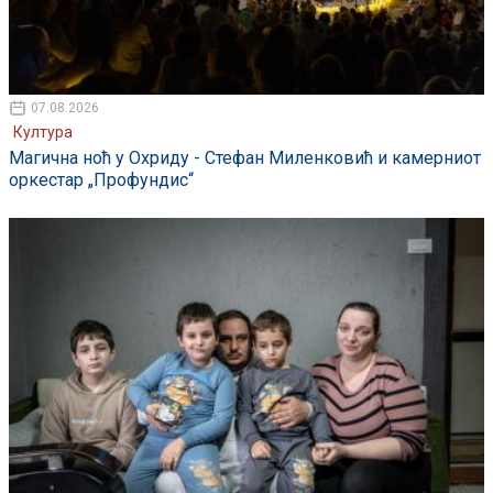
07.08.2026
Култура
Магична ноћ у Охриду - Стефан Миленковић и камерниот
оркестар „Профундис“