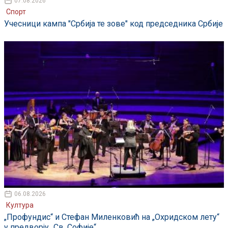
07.08.2026
Спорт
Учесници кампа "Србија те зове" код председника Србије
06.08.2026
Култура
„Профундис“ и Стефан Миленковић на „Охридском лету“
у предворју „Св. Софије“