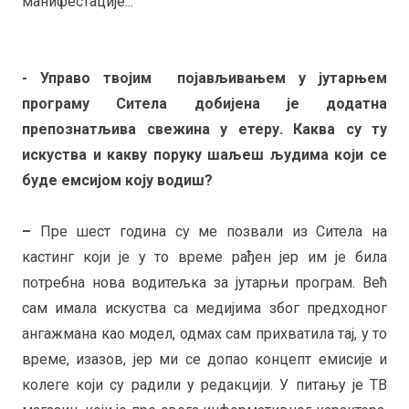
манифестације...
- Управо твојим појављивањем у јутарњем
програму Ситела добијена је додатна
препознатљива свежина у етеру. Каква су ту
искуства и какву поруку шаљеш људима који се
буде емсијом коју водиш?
–
Пре шест година су ме позвали из Ситела на
кастинг који је у то време рађен јер им је била
потребна нова водитељка за јутарњи програм. Већ
сам имала искуства са медијима због предходног
ангажмана као модел, одмах сам прихватила тај, у то
време, изазов, јер ми се допао концепт емисије и
колеге који су радили у редакцији. У питању је ТВ