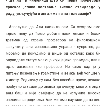
- Да ли ти чињеница што си ћерка професора
српског језика поставља високе стандарде у
раду, укључујући и ангажман и на телевизији?
-
Апсолутно да. Али навикла сам. Са сестром смо
гајиле наду да ћемо добити неки лакши и бољи
третман од стране професора на филолошком
факултету, али испоставило управо - супротно, да
морамо да понудимо и више од осталих како би
оправдале статус мог оца који је јако праведан, али и
врло захтеван као професор. Не само кад је у
питању познавање граматике и језика, већ уопште у
животу. Родитељу су нам, без посебне приче, некако
прећутно ставили до знања да очекују много, а онда
вам баш и није свеједно да не испуните висока
очекивања родитеља. Али ми смо научиле да на све