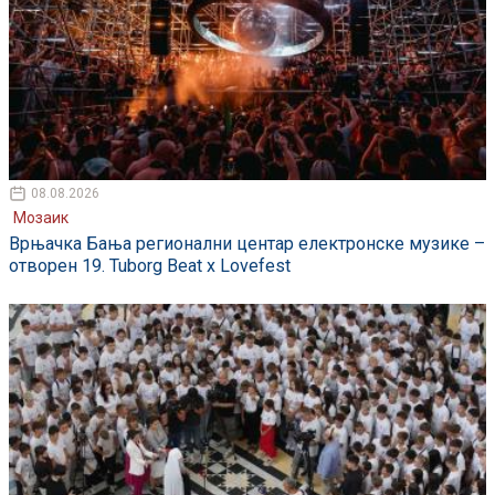
08.08.2026
Мозаик
Врњачка Бања регионални центар електронске музике –
отворен 19. Tuborg Beat x Lovefest