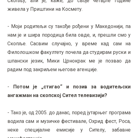
Скопљу, али је, каже, до своје четврте године
живела у Приштини на Космету.
- Моји родитељи су такође рођени у Македонији, па
нам је и шира породица била овде, и, прешли смо у
Скопље. Сасвим случајно, у време кад сам на
Филолошком факултету почела да студирам руски и
шпански језик, Мики Црнокрак ме је позвао да
радим под закриљем његове агенције.
-
Потом је „стигао“ и позив за водитељски
ангажман на скопској Сител телевизији?
- Тако је, од 2005. до данас, поред јутарњег програма
водила сам и музичке фестивале, Охрид фест, Роса,
неке специјалне емисије у Сителу, забавне