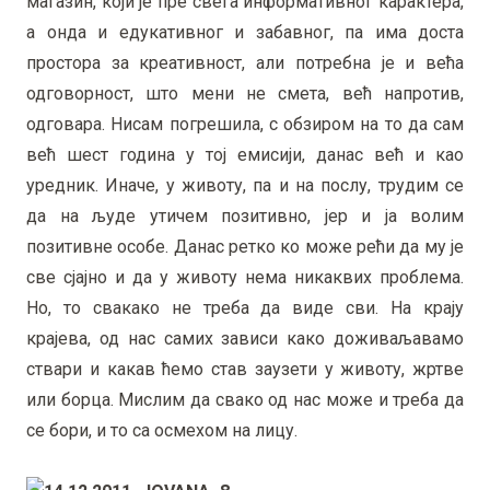
магазин, који је пре свега информативног карактера,
а онда и едукативног и забавног, па има доста
простора за креативност, али потребна је и већа
одговорност, што мени не смета, већ напротив,
одговара. Нисам погрешила, с обзиром на то да сам
већ шест година у тој емисији, данас већ и као
уредник. Иначе, у животу, па и на послу, трудим се
да на људе утичем позитивно, јер и ја волим
позитивне особе. Данас ретко ко може рећи да му је
све сјајно и да у животу нема никаквих проблема.
Но, то свакако не треба да виде сви. На крају
крајева, од нас самих зависи како доживаљавамо
ствари и какав ћемо став заузети у животу, жртве
или борца. Мислим да свако од нас може и треба да
се бори, и то са осмехом на лицу.