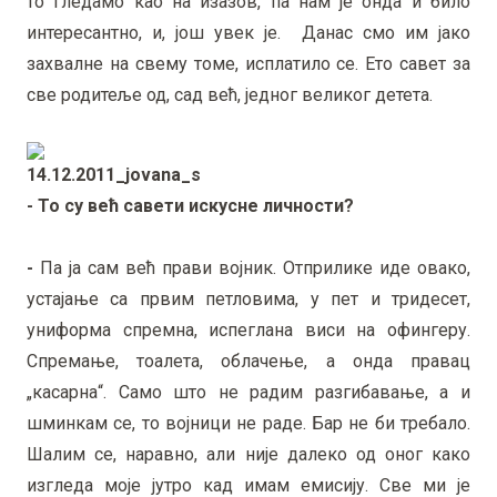
то гледамо као на изазов, па нам је онда и било
интересантно, и, још увек је. Данас смо им јако
захвалне на свему томе, исплатило се. Ето савет за
све родитеље од, сад већ, једног великог детета.
- То су већ савети искусне личности?
-
Па ја сам већ прави војник. Отприлике иде овако,
устајање са првим петловима, у пет и тридесет,
униформа спремна, испеглана виси на офингеру.
Спремање, тоалета, облачење, а онда правац
„касарна“. Само што не радим разгибавање, а и
шминкам се, то војници не раде. Бар не би требало.
Шалим се, наравно, али није далеко од оног како
изгледа моје јутро кад имам емисију. Све ми је