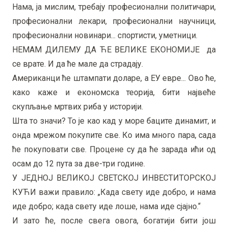
Нама, ја мислим, требају професионални политичари,
професионални лекари, професионални научници,
професионални новинари... спортисти, уметници.
НЕМАМ ДИЛЕМУ ДА ЋЕ ВЕЛИКЕ ЕКОНОМИЈЕ да
се врате. И да ће мале да страдају.
Американци ће штампати доларе, а ЕУ евре... Ово ће,
како каже и економска теорија, бити највеће
скупљање мртвих риба у историји.
Шта то значи? То је као кад у море баците динамит, и
онда мрежом покупите све. Ко има много пара, сада
ће покуповати све. Процене су да ће зарада ићи од
осам до 12 пута за две-три године.
У ЈЕДНОЈ ВЕЛИКОЈ СВЕТСКОЈ ИНВЕСТИТОРСКОЈ
КУЋИ важи правило: „Када свету иде добро, и нама
иде добро; када свету иде лоше, нама иде сјајно.“
И зато ће, после свега овога, богатији бити још