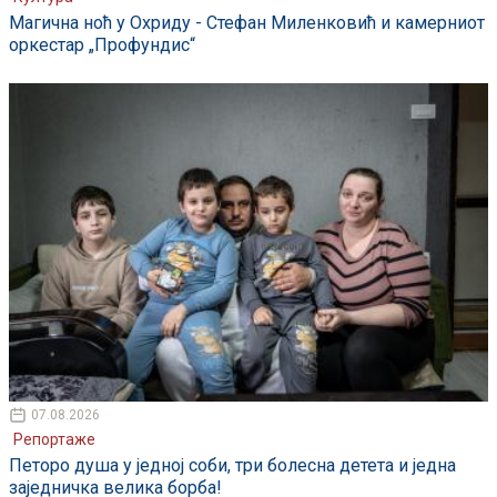
Магична ноћ у Охриду - Стефан Миленковић и камерниот
оркестар „Профундис“
07.08.2026
Репортаже
Петоро душа у једној соби, три болесна детета и једна
заједничка велика борба!