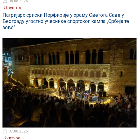
08.08.2026
Друштво
Патријарх српски Порфирије у храму Светога Саве у
Београду угостио учеснике спортског кампа „Србија те
зове”
07.08.2026
Култура