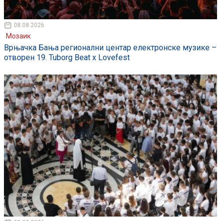
08.08.2026
Мозаик
Врњачка Бања регионални центар електронске музике –
отворен 19. Tuborg Beat x Lovefest