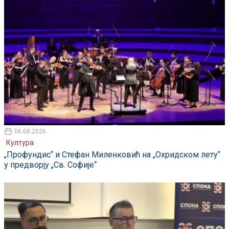
06.08.2026
Култура
„Профундис“ и Стефан Миленковић на „Охридском лету“
у предворју „Св. Софије“