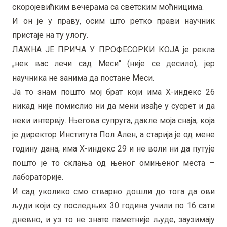
скоројевићким вечерама са светским моћницима.
И он је у праву, осим што ретко прави научник
пристаје на ту улогу.
ЛАЖНА ЈЕ ПРИЧА У ПРОФЕСОРКИ КОЈА је рекла
„нек вас лечи сад Меси“ (није се десило), јер
научника не занима да постане Меси.
Ја то знам пошто мој брат који има Х-индекс 26
никад није помислио ни да мени изађе у сусрет и да
неки интервју. Његова супруга, дакле моја снаја, која
је директор Института Пол Ален, а старија је од мене
годину дана, има Х-индекс 29 и не воли ни да путује
пошто је то склања од њеног омињеног места –
лабораторије.
И сад уколико смо стварно дошли до тога да ови
људи који су последњих 30 година учили по 16 сати
дневно, и уз то не знате паметније људе, заузимају