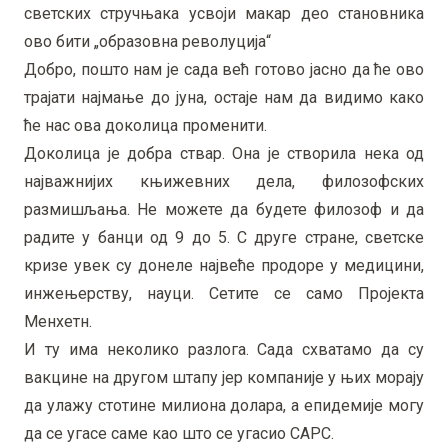
светских стручњака усвоји макар део становника
ово бити „образовна револуција“
Добро, пошто нам је сада већ готово јасно да ће ово
трајати најмање до јуна, остаје нам да видимо како
ће нас ова доколица променити.
Доколица је добра ствар. Она је створила нека од
најважнијих књижевних дела, филозофских
размишљања. Не можете да будете филозоф и да
радите у банци од 9 до 5. С друге стране, светске
кризе увек су донеле највеће продоре у медицини,
инжењерству, науци. Сетите се само Пројекта
Менхетн.
И ту има неколико разлога. Сада схватамо да су
вакцине на другом штапу јер компаније у њих морају
да улажу стотине милиона долара, а епидемије могу
да се угасе саме као што се угасио САРС.