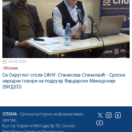
05.08.2026
Мозаик
Са Округлог стола САНУ: Станислав Станковић - Српски
народни говори на подручју Вардарске Македоније
(ВИДЕО)
СПОНА
- Српски културно-информативен
центар,
Бул Св. Кирил и Методиј бр.30, Скопје
Република Северна Македонија