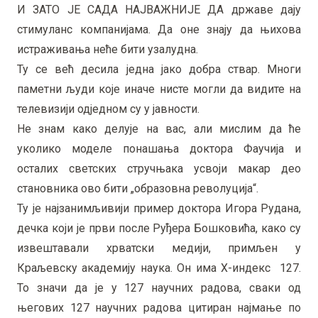
И ЗАТО ЈЕ САДА НАЈВАЖНИЈЕ ДА државе дају
стимуланс компанијама. Да оне знају да њихова
истраживања неће бити узалудна.
Ту се већ десила једна јако добра ствар. Многи
паметни људи које иначе нисте могли да видите на
телевизији одједном су у јавности.
Не знам како делује на вас, али мислим да ће
уколико моделе понашања доктора Фаучија и
осталих светских стручњака усвоји макар део
становника ово бити „образовна револуција“.
Ту је најзанимљивији пример доктора Игора Рудана,
дечка који је први после Руђера Бошковића, како су
извештавали хрватски медији, примљен у
Краљевску академију наука. Он има Х-индекс 127.
То значи да је у 127 научних радова, сваки од
његових 127 научних радова цитиран најмање по