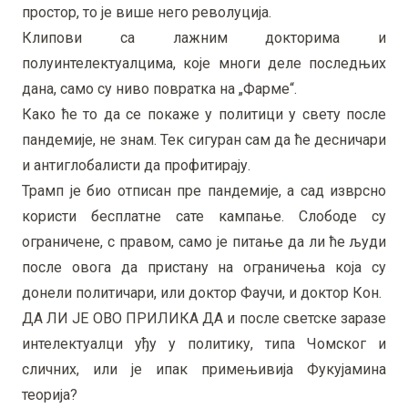
простор, то је више него револуција.
Клипови са лажним докторима и
полуинтелектуалцима, које многи деле последњих
дана, само су ниво повратка на „Фарме“.
Како ће то да се покаже у политици у свету после
пандемије, не знам. Тек сигуран сам да ће десничари
и антиглобалисти да профитирају.
Трамп је био отписан пре пандемије, а сад изврсно
користи бесплатне сате кампање. Слободе су
ограничене, с правом, само је питање да ли ће људи
после овога да пристану на ограничења која су
донели политичари, или доктор Фаучи, и доктор Кон.
ДА ЛИ ЈЕ ОВО ПРИЛИКА ДА и после светске заразе
интелектуалци уђу у политику, типа Чомског и
сличних, или је ипак примењивија Фукујамина
теорија?