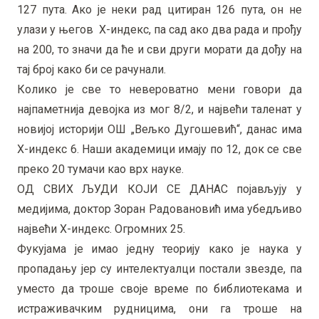
127 пута. Ако је неки рад цитиран 126 пута, он не
улази у његов Х-индекс, па сад ако два рада и прођу
на 200, то значи да ће и сви други морати да дођу на
тај број како би се рачунали.
Колико је све то невероватно мени говори да
најпаметнија девојка из мог 8/2, и највећи таленат у
новијој историји ОШ „Вељко Дугошевић“, данас има
Х-индекс 6. Наши академици имају по 12, док се све
преко 20 тумачи као врх науке.
ОД СВИХ ЉУДИ КОЈИ СЕ ДАНАС појављују у
медијима, доктор Зоран Радовановић има убедљиво
највећи Х-индекс. Огромних 25.
Фукујама је имао једну теорију како је наука у
пропадању јер су интелектуалци постали звезде, па
уместо да троше своје време по библиотекама и
истраживачким рудницима, они га троше на