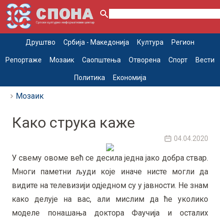
Друштво
Србија - Македонија
Култура
Регион
Репортаже
Мозаик
Саопштења
Отворена
Спорт
Вести
Политика
Економија
Мозаик
Како струка каже
04.04.2020
У свему овоме већ се десила једна јако добра ствар.
Многи паметни људи које иначе нисте могли да
видите на телевизији одједном су у јавности. Не знам
како делује на вас, али мислим да ће уколико
моделе понашања доктора Фаучија и осталих