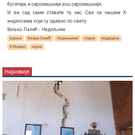
богатији, а сиромашнији још сиромашнији...
И ви сад сами ставите ту нас. Све са нашим Х-
индексима који су одавно по свету...
Вељко Лалић - Недељник
корона
Вељко Лалић
Недењљник
струка
медицина
Х'Индекс
наука
Најновије