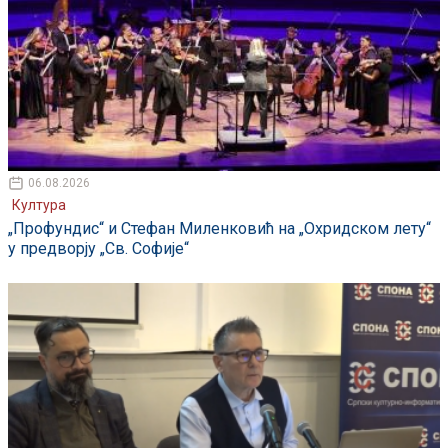
06.08.2026
Култура
„Профундис“ и Стефан Миленковић на „Охридском лету“
у предворју „Св. Софије“