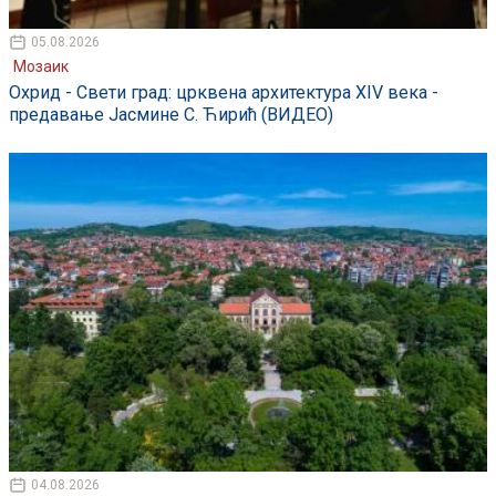
05.08.2026
Мозаик
Охрид - Свети град: црквена архитектура XIV века -
предавање Јасмине С. Ћирић (ВИДЕО)
04.08.2026