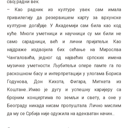
свој радни век.
– Као радник из културе увек сам имала
привилегију да резервишем карту за врхунске
културне догађаје. У Академији сам била као код
куће. Многи уметници и научници су ми били не
само сарадници, већ и лични пријатељи. Као
најдраже издвојила бих сећање на Мирослва
Чангаловића, једног од највећих српских имена
музичке уметности. Љубитељи опере памте га по
раскошном басу и интерпретацији у улогама Бориса
Годунова, Дон Кихота, Фигара, Миткета из
Коштане...Имао је дугу и успешну каријеру са
бројним концертима по земљи и свету, а оне у
Београду никада нисам пропуштала. Лично мислим
да му се Србија није одужила на адекватан начин...