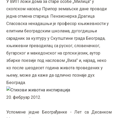
У ВИП ложи дома за старе особе „Милица" у
скопском насељу Припор земаљске дане проводи
једна отмена старица. Пензионерка Драгица
Спасовска некадашњи је професор књижевности у
елитним београдским школама, дугогдишњи
сарадник за културу у Скупштини града Београда,
књижевни преводилац са руског, словеначког,
бугарског и македонског на српски језик, аутор
збирке поезије под насловом „Виза" и, најзад, неко
ко после шездесет година живота проведених у
њему, може да каже да одлично познаје дух
Београда.
20. фебруар 2012.
Успомене једне Београђанке - Лет са Десанком