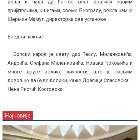
воља и нада да ће се опет вратити својим
пријатељима, књигама, своме Београду, рекла нам је
Шермин Мамут, директорка ове установе.
Вредни пажње
– Српски народ је свету дао Теслу, Миланковића,
Андрића, Стефана Миленковића, Новака Ђоковића и
многе друге велике личности, што је сасвим
довољно да буде велики, каже Драгица Спасовска.
Нена Ристић Костовска
Најновије