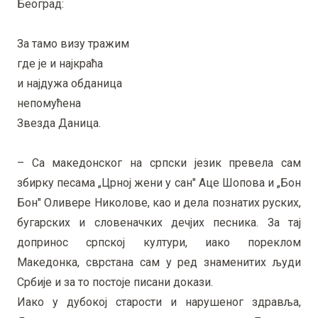
Београд:
За тамо визу тражим
где је и најкраћа
и најдужа обданица
непомућена
Звезда Даница.
– Са македонског на српски језик превела сам
збирку песама „Црној жени у сан" Аце Шопова и „Бон
Бон" Оливере Николове, као и дела познатих руских,
бугарских и словеначких дечјих песника. За тај
допринос српској култури, иако пореклом
Македонка, сврстана сам у ред знаменитих људи
Србије и за то постоје писани докази.
Иако у дубокој старости и нарушеног здравља,