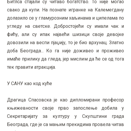
Битлса стајали су читаво богатство. То није могао
свако да купи. На познате игранке на Калемегдану
долазило се у гламурозним хаљинама и ципелама по
угледу на светске. Добростојећи су имали чак и
фићу, али су ипак највећи шизици своје девојке
довозили на веспи пјаџију, то је био врхунац. Златно
доба Београда... Ко га није доживео и проживео
имаће прилику да гледа, јер мислим да ће се од тога
тек правити атракција.
У САНУ као код куће
Драгица Спасовска је као дипломирани професор
књижевности своје прво запослење добила у
Секретаријату за културу у Скупштини града
Београда, где је са мањим прекидима провела читав