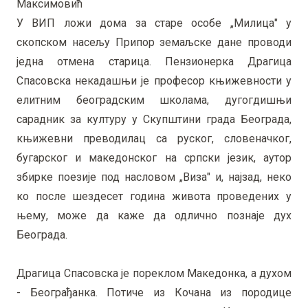
Максимовић
У ВИП ложи дома за старе особе „Милица" у
скопском насељу Припор земаљске дане проводи
једна отмена старица. Пензионерка Драгица
Спасовска некадашњи је професор књижевности у
елитним београдским школама, дугогдишњи
сарадник за културу у Скупштини града Београда,
књижевни преводилац са руског, словеначког,
бугарског и македонског на српски језик, аутор
збирке поезије под насловом „Виза" и, најзад, неко
ко после шездесет година живота проведених у
њему, може да каже да одлично познаје дух
Београда.
Драгица Спасовска је пореклом Македонка, а духом
- Београђанка. Потиче из Кочана из породице