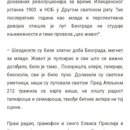
доказаних револуционара за време Илинденског
устанка 1903. и НОБ у Другом светском рату. Тих
послератних година као млада и перспективна
девојка отишла је пут Београда на студије
књижевности и тамо провела „цео живот".
– Шездесете су биле златно доба Београда, магнет
за младе. Живот је пулсирао и све што се важно
догађало, било је тамо... Позоришта, опере, галерије,
биоскопи, све је било пуно. Долазили су светски
уметници, наши су путовали светом. Пред Атељеом
212 тражила се карта више, на општу радост
тапкароша и семкароша, такође битних актера на тој
сцени...
Први радио, грамофон и сингл Елвиса Прислија и