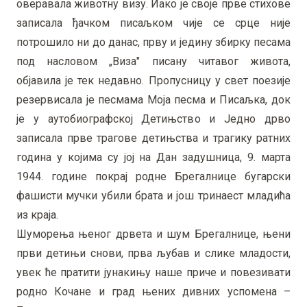
оверавала животну визу. Иако је своје прве стихове
записала ђачком писаљком чије се срце није
потрошило ни до данас, прву и једину збирку песама
под насловом „Виза" писану читавог живота,
објавила је тек недавно. Пропусницу у свет поезије
резервисала је песмама Моја песма и Писаљка, док
је у аутобиографској Детињство и Једно дрво
записала прве трагове детињства и трагику ратних
година у којима су јој на Дан задушница, 9. марта
1944. године покрај родне Брегалнице бугарски
фашисти мучки убили брата и још тринаест младића
из краја.
Шуморења њеног дрвета и шум Брегалнице, њени
први детињи снови, прва љубав и слике младости,
увек ће пратити јунакињу наше приче и повезивати
родно Кочане и град њених дивних успомена –