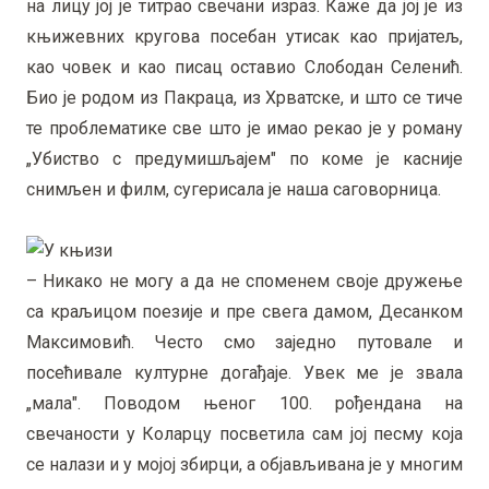
на лицу јој је титрао свечани израз. Каже да јој је из
књижевних кругова посебан утисак као пријатељ,
као човек и као писац оставио Слободан Селенић.
Био је родом из Пакраца, из Хрватске, и што се тиче
те проблематике све што је имао рекао је у роману
„Убиство с предумишљајем" по коме је касније
снимљен и филм, сугерисала је наша саговорница.
– Никако не могу а да не споменем своје дружење
са краљицом поезије и пре свега дамом, Десанком
Максимовић. Често смо заједно путовале и
посећивале културне догађаје. Увек ме је звала
„мала". Поводом њеног 100. рођендана на
свечаности у Коларцу посветила сам јој песму која
се налази и у мојој збирци, а објављивана је у многим