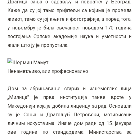
Драгица сања о здрављу и повратку у Београд.
Каже да су јој тамо пријатељи са којима је провела
живот, тамо су јој књиге и фотографије, а поред тога,
у новембру је била свечаност поводом 170 година
постојања Српске академије наука и уметности и
жали што ју је пропустила.
Ненаметљиво, али професионално
Дом за збрињавање старих и изнемоглих лица
„Милица" је прва институција такве врсте у
Македонији која је добила лиценцу за рад. Основали
су је Соња и Драгољуб Петровски, мотивисани
личним искуствима. Иначе дом ради од 15. јануара
ове године по стандардима Министарства за