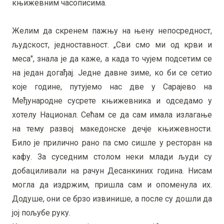
књижевним часописима.
Желим да скренем пажњу на њену непосредност,
људскост, једноставност. „Сви смо ми од крви и
меса", знала је да каже, а када то чујем подсетим се
на један догађај. Једне давне зиме, ко би се сетио
које године, путујемо нас две у Сарајево на
Међународне сусрете књижевника и одседамо у
хотелу Национал. Сећам се да сам имала излагање
на тему развој македонске дечје књижевности.
Било је прилично рано па смо сишле у ресторан на
кафу. За суседним столом неки млади људи су
добациливали на рачун Десанкиних година. Нисам
могла да издржим, пришла сам и опоменула их.
Додуше, они се брзо извинише, а после су дошли да
јој пољубе руку.