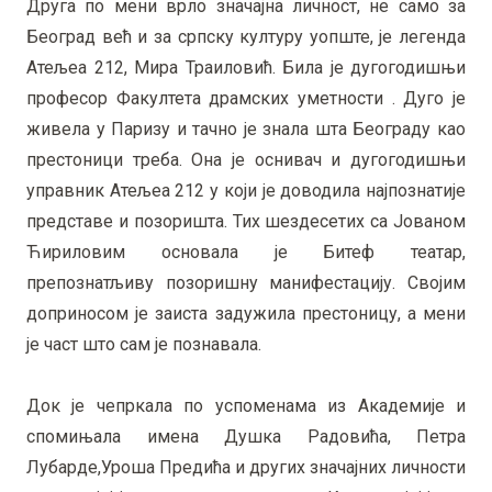
Друга по мени врло значајна личност, не само за
Београд већ и за српску културу уопште, је легенда
Атељеа 212, Мира Траиловић. Била је дугогодишњи
професор Факултета драмских уметности . Дуго је
живела у Паризу и тачно је знала шта Београду као
престоници треба. Она је оснивач и дугогодишњи
управник Атељеа 212 у који је доводила најпознатије
представе и позоришта. Тих шездесетих са Јованом
Ћириловим основала је Битеф театар,
препознатљиву позоришну манифестацију. Својим
доприносом је заиста задужила престоницу, а мени
је част што сам је познавала.
Док је чепркала по успоменама из Академије и
спомињала имена Душка Радовића, Петра
Лубарде,Уроша Предића и других значајних личности