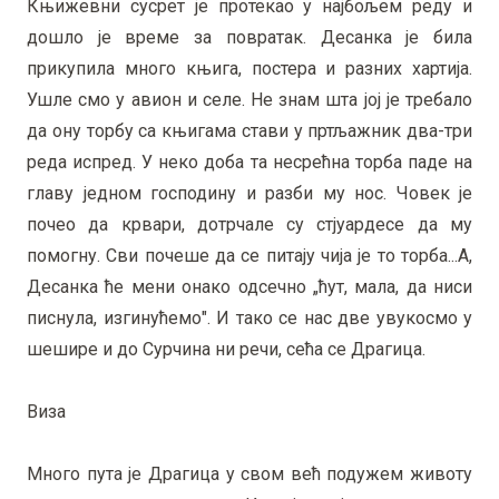
Књижевни сусрет је протекао у најбољем реду и
дошло је време за повратак. Десанка је била
прикупила много књига, постера и разних хартија.
Ушле смо у авион и селе. Не знам шта јој је требало
да ону торбу са књигама стави у пртљажник два-три
реда испред. У неко доба та несрећна торба паде на
главу једном господину и разби му нос. Човек је
почео да крвари, дотрчале су стјуардесе да му
помогну. Сви почеше да се питају чија је то торба...А,
Десанка ће мени онако одсечно „ћут, мала, да ниси
писнула, изгинућемо". И тако се нас две увукосмо у
шешире и до Сурчина ни речи, сећа се Драгица.
Виза
Много пута је Драгица у свом већ подужем животу