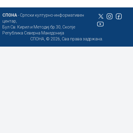
СПОНА
- Српски културно-информативен
центар,
Бул Св. Кирил и Методиј бр.30, Скопје
Република Северна Македонија
СПОНА, © 2026, Сва права задржана.