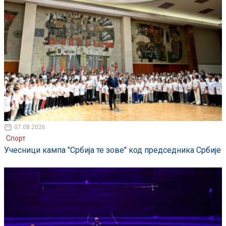
07.08.2026
Спорт
Учесници кампа "Србија те зове" код председника Србије