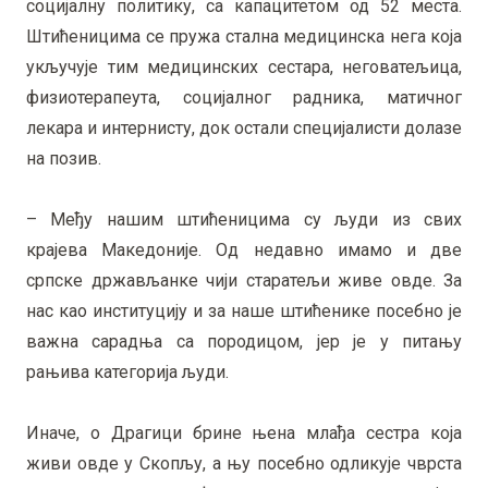
социјалну политику, са капацитетом од 52 места.
Штићеницима се пружа стална медицинска нега која
укључује тим медицинских сестара, неговатељица,
физиотерапеута, социјалног радника, матичног
лекара и интернисту, док остали специјалисти долазе
на позив.
– Међу нашим штићеницима су људи из свих
крајева Македоније. Од недавно имамо и две
српске држављанке чији старатељи живе овде. За
нас као институцију и за наше штићенике посебно је
важна сарадња са породицом, јер је у питању
рањива категорија људи.
Иначе, о Драгици брине њена млађа сестра која
живи овде у Скопљу, а њу посебно одликује чврста