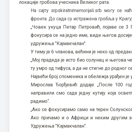
локације гробова учесника Великог рата.
На сајту srpskiratnimemorijali.srb могу се
фронта. До сада су истражена гробља у Крагу
„Човек укуца Петар Петровић, појаве се 3 
фокусира се на једно име, види његов досије 
удружења "Кајмакчалан".
У тиму је 6 чланова, већини је неко од преда
„Мој прадеда је исто био солунац и његова че
ту умро од тифуса, а да не стигне до родног 
Највећи број споменика и обележја урађен је 
Мирослав Ђорђевић додаје: „После 100 год
направили смо сада једну кутију која освет
радимо“.
„Ако се фокусирамо само на терен Солунског
Ако причамо и о Африци и неким другим зе
Удружења "Кајмакчалан".