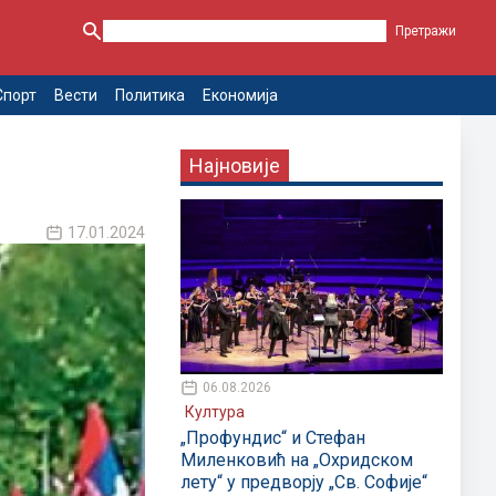
Спорт
Вести
Политика
Економија
Најновије
17.01.2024
06.08.2026
Култура
„Профундис“ и Стефан
Миленковић на „Охридском
лету“ у предворју „Св. Софије“