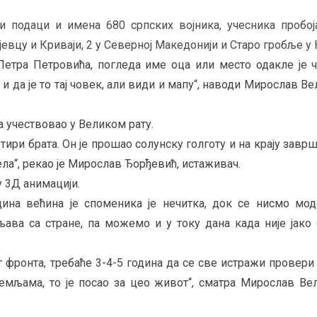
 наћи подаци и имена 680 српских војника, учесника пробо
јевцу и Криваји, 2 у Северној Македонији и Старо гробље у
Петра Петровића, погледа име оца или место одакле је ч
и да је то тај човек, али види и мапу“, наводи Мирослав Ве
ка учествовао у Великом рату.
тири брата. Он је прошао солунску голготу и на крају завр
села“, рекао је Мирослав Ђорђевић, истаживач.
у 3Д анимацији.
ина већина је споменика је нечитка, док се нисмо мод
љава са стране, па можемо и у току дана када није јако
 фронта, требаће 3-4-5 година да се све истражи провери 
мљама, то је посао за цео живот“, сматра Мирослав Вел