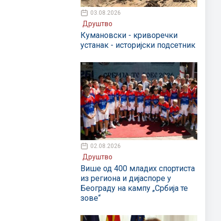
03.08.2026
Друштво
Кумановски - криворечки
устанак - историјски подсетник
02.08.2026
Друштво
Више од 400 младих спортиста
из региона и дијаспоре у
Београду на кампу „Србија те
зове“