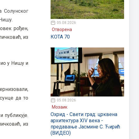
ја Солунског
 Нишу.
05.08.2026
овек рођен,
Отворена
КОТА 70
личковић, из
шио у Нишу и
ернизовали,
 сунце да то
05.08.2026
Мозаик
Охрид - Свети град: црквена
и публикује.
архитектура XIV века -
ичковић, из
предавање Јасмине С. Ћирић
(ВИДЕО)