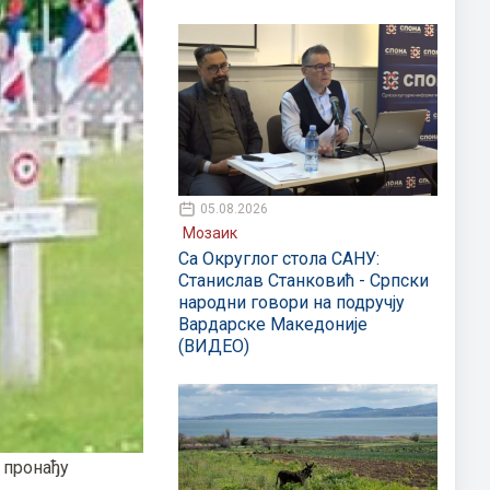
05.08.2026
Мозаик
Са Округлог стола САНУ:
Станислав Станковић - Српски
народни говори на подручју
Вардарске Македоније
(ВИДЕО)
 пронађу