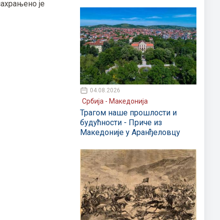
сахрањено је
04.08.2026
Србија - Македонија
Трагом наше прошлости и
будућности - Приче из
Македоније у Аранђеловцу