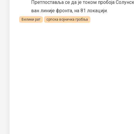
Претпоставља се да је током пробоја Солунск
ван линије фронта, на 81 локацији.
Велики рат
српска војничка гробља